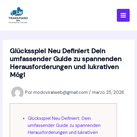
Ir
al
contenido
Glücksspiel Neu Definiert Dein
umfassender Guide zu spannenden
Herausforderungen und lukrativen
Mögl
Por
modoviralweb@gmail.com
/
marzo 25, 2026
Glücksspiel Neu Definiert: Dein
umfassender Guide zu spannenden
Herausforderungen und lukrativen