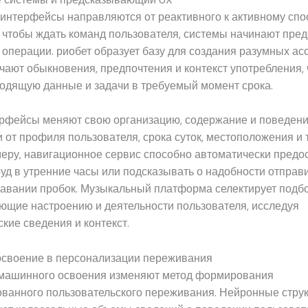
интерфейсы направляются от реактивного к активному спо
 чтобы ждать команд пользователя, системы начинают пре
 операции. риобет образует базу для создания разумных ас
чают обыкновения, предпочтения и контекст употребления,
одящую данные и задачи в требуемый момент срока.
ерфейсы меняют свою организацию, содержание и поведени
 от профиля пользователя, срока суток, местоположения и
меру, навигационное сервис способно автоматически предо
руд в утренние часы или подсказывать о надобности отправ
авании пробок. Музыкальный платформа селектирует подбо
ющие настроению и деятельности пользователя, исследуя
кие сведения и контекст.
своение в персонализации переживания
машинного освоения изменяют метод формирования
ованного пользовательского переживания. Нейронные стру