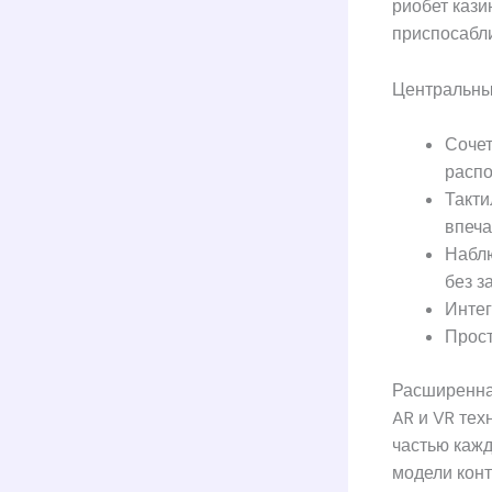
риобет каз
приспосабли
Центральны
Сочет
распо
Такти
впеча
Наблю
без з
Интег
Прост
Расширенна
AR и VR те
частью каж
модели конт