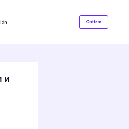
ión
Cotizar
 и