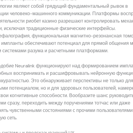
логии являют собой грядущий фундаментальный рывок в
ции человеко-машинного коммуникации. Платформы восп
еятельности риобет казино разрешают контролировать мех
и, исключая традиционные физические интерфейсы.
ефалография, функциональная магнитно-резонансная том
 импланты обеспечивают потенциал для прямой общения 
 системами разума и расчетными платформами.
добие Neuralink функционируют над формированием импл
собных воспринимать и расшифровывать нейронную функц
ккуратностью. Это обнаруживает перспективы не только дл
ыми потенциалом, но и для здоровых пользователей, наме
вои когнитивные способности. Вообразите шанс руководит
ми сразу, переходить между поручениями тотчас или даже
нять чувственными состояниями с прочими пользователям
ую сеть.
 системы и предсказывающий UX