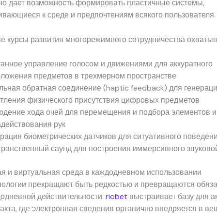
ино дает возможность формировать пластичные системы,
вающиеся к среде и предпочтениям всякого пользователя.
е курсы развития многорежимного сотрудничества охватыв
анное управление голосом и движениями для аккуратного
ложения предметов в трехмерном пространстве
льная обратная соединение (haptic feedback) для генерац
тления физического присутствия цифровых предметов
дение хода очей для перемещения и подбора элементов 
адействования рук
рация биометрических датчиков для ситуативного поведени
ранственный саунд для построения иммерсивного звуково
я и виртуальная среда в каждодневном использовании
хнологии прекращают быть редкостью и превращаются обяз
додневной действительности.
riobet
выстраивает базу для а
акта, где электронная сведения органично внедряется в в