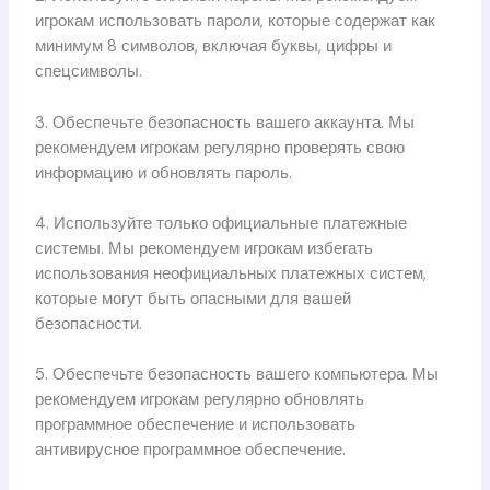
игрокам использовать пароли, которые содержат как
минимум 8 символов, включая буквы, цифры и
спецсимволы.
3. Обеспечьте безопасность вашего аккаунта. Мы
рекомендуем игрокам регулярно проверять свою
информацию и обновлять пароль.
4. Используйте только официальные платежные
системы. Мы рекомендуем игрокам избегать
использования неофициальных платежных систем,
которые могут быть опасными для вашей
безопасности.
5. Обеспечьте безопасность вашего компьютера. Мы
рекомендуем игрокам регулярно обновлять
программное обеспечение и использовать
антивирусное программное обеспечение.