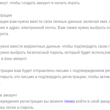
инут, чтобы создать аккаунт и начать играть.
страция
ации вам нужно ввести свои личные данные, включая имя,
ия и адрес электронной почты. Вам также нужно выбрать п
унта.
ужно ввести корректные данные, чтобы подтвердить свою л
ужно выбрать безопасный пароль, который будет использо
 в ваш аккаунт.
трации вам будет отправлено письмо с подтверждением ре
ткрыть это письмо и подтвердить регистрацию, чтобы акти
.
 в аккаунт
верждения регистрации вы можете
пинко
войти в свой аккау
аш логин и пароль.