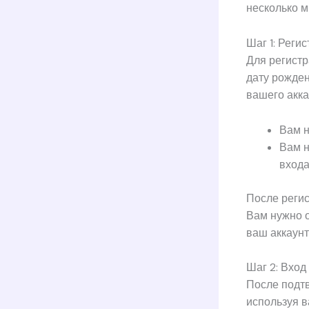
несколько м
Шаг 1: Реги
Для регистр
дату рожден
вашего акка
Вам н
Вам н
входа
После регис
Вам нужно о
ваш аккаунт
Шаг 2: Вход
После подт
используя в