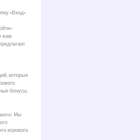
опку «Вход»
ойти».
е вам
предлагает
ций, которые
рового
ные бонусы,
asino. Мы
ого
его игрового