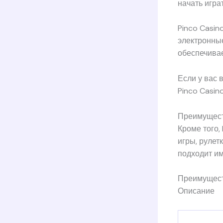
начать игра
Pinco Casin
электронные
обеспечивае
Если у вас 
Pinco Casin
Преимуществ
Кроме того,
игры, рулет
подходит им
Преимущес
Описание