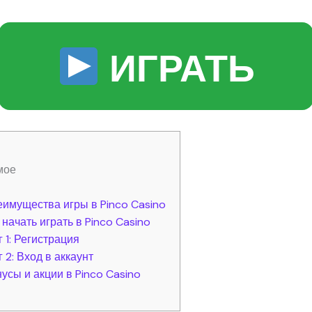
ИГРАТЬ
мое
имущества игры в Pinco Casino
 начать играть в Pinco Casino
 1: Регистрация
 2: Вход в аккаунт
усы и акции в Pinco Casino