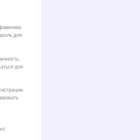
 фамилию,
ароль для
ичность.
ваться для
гистрации.
вировать
нт,