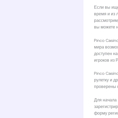
Если вы ище
время и из 
рассмотрим,
вы можете н
Pinco Casin
мира возмож
доступен на
игроков из 
Pinco Casin
рулетку и д
проверены 
Для начала 
зарегистрир
форму регис