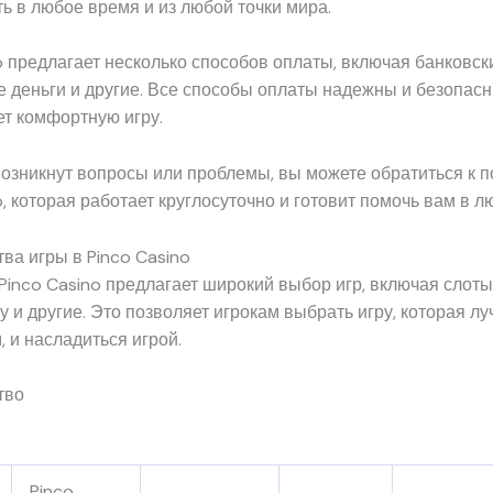
ть в любое время и из любой точки мира.
o предлагает несколько способов оплаты, включая банковск
 деньги и другие. Все способы оплаты надежны и безопасн
т комфортную игру.
возникнут вопросы или проблемы, вы можете обратиться к 
o, которая работает круглосуточно и готовит помочь вам в л
а игры в Pinco Casino
 Pinco Casino предлагает широкий выбор игр, включая слоты
ку и другие. Это позволяет игрокам выбрать игру, которая л
, и насладиться игрой.
тво
Pinco