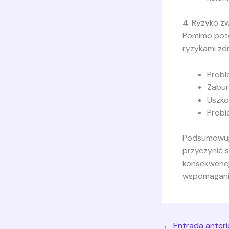
4. Ryzyko z
Pomimo pote
ryzykami zd
Probl
Zabur
Uszko
Probl
Podsumowują
przyczynić s
konsekwencj
wspomagania 
←
Entrada anteri