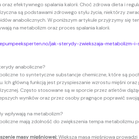
oraz efektywnego spalania kalorii. Choć zdrowa dieta i regul
izyczna są podstawami zdrowego stylu życia, niektórzy zwrac
idów anabolicznych. W poniższym artykule przyjrzymy się tem
wają na metabolizm oraz proces spalania kalorii.
mepumpeeksperten.no/jak-sterydy-zwiekszaja-metabolizm-i-
sterydy anaboliczne?
boliczne to syntetyczne substancje chemiczne, które są po
. Ich główną funkcją jest przyspieszanie wzrostu mięśni ora
fizycznej. Często stosowane są w sporcie przez atletów dąż
 lepszych wyników oraz przez osoby pragnące poprawić swoją
ydy wpływają na metabolizm?
boliczne mają zdolność do zwiększenia tempa metabolizmu p
szenie masy mięśniowej:
Większa masa mięśniowa prowadzi