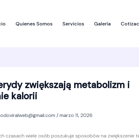
cio
Quienes Somos
Servicios
Galería
Cotizac
erydy zwiększają metabolizm i
ie kalorii
odoviralweb@gmail.com
/
marzo 11, 2026
ych czasach wiele osób poszukuje sposobów na zwiększenie