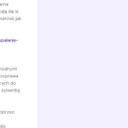
arna
ają się w
atowi, jak
spalanie-
chodnymi
z poprawa
ących do
 sylwetkę.
oprzez:
 do