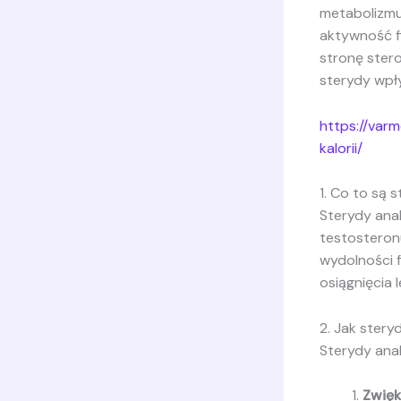
metabolizmu 
aktywność f
stronę stero
sterydy wpły
https://var
kalorii/
1. Co to są 
Sterydy ana
testosteronu
wydolności 
osiągnięcia
2. Jak ster
Sterydy ana
Zwięk