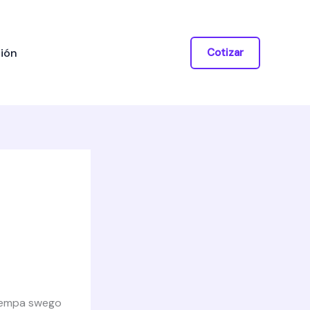
ión
Cotizar
 tempa swego