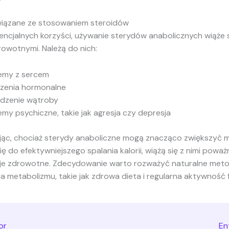
wiązane ze stosowaniem steroidów
ncjalnych korzyści, używanie sterydów anabolicznych wiąże s
rowotnymi. Należą do nich:
emy z sercem
zenia hormonalne
dzenie wątroby
emy psychiczne, takie jak agresja czy depresja
c, chociaż sterydy anaboliczne mogą znacząco zwiększyć m
ię do efektywniejszego spalania kalorii, wiążą się z nimi poważ
e zdrowotne. Zdecydowanie warto rozważyć naturalne met
metabolizmu, takie jak zdrowa dieta i regularna aktywność f
or
En