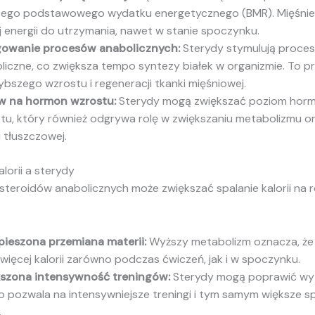
ego podstawowego wydatku energetycznego (BMR). Mięśni
j energii do utrzymania, nawet w stanie spoczynku.
owanie procesów anabolicznych:
Sterydy stymulują proce
liczne, co zwiększa tempo syntezy białek w organizmie. To pr
ybszego wzrostu i regeneracji tkanki mięśniowej.
w na hormon wzrostu:
Sterydy mogą zwiększać poziom hor
tu, który również odgrywa rolę w zwiększaniu metabolizmu or
i tłuszczowej.
alorii a sterydy
steroidów anabolicznych może zwiększać spalanie kalorii na 
pieszona przemiana materii:
Wyższy metabolizm oznacza, że
 więcej kalorii zarówno podczas ćwiczeń, jak i w spoczynku.
szona intensywność treningów:
Sterydy mogą poprawić wyt
 co pozwala na intensywniejsze treningi i tym samym większe s
.