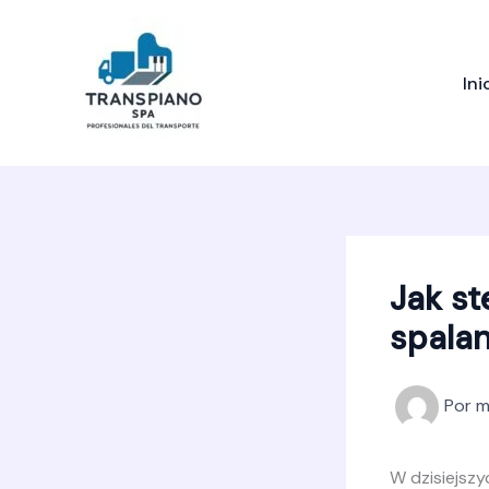
Ir
al
contenido
Ini
Jak st
spalan
Por
m
W dzisiejsz