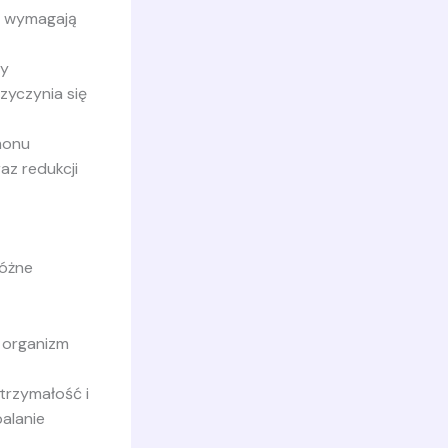
e wymagają
sy
zyczynia się
monu
az redukcji
różne
 organizm
rzymałość i
palanie