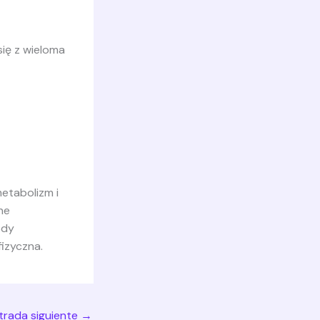
ię z wieloma
etabolizm i
ne
ody
izyczna.
trada siguiente
→