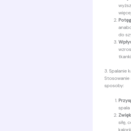
wyższ
więce
Potęg
anabo
do sz
Wpły
wzros
tkank
3. Spalanie k
Stosowanie 
sposoby:
Przys
spala
Zwięk
siłę,
kalorii