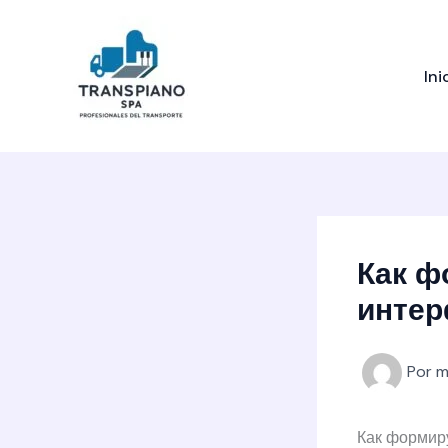
Ir
al
contenido
Ini
Как ф
интер
Por
m
Как формир