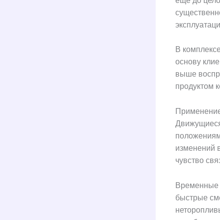
ещё до цело
существенн
эксплуатаци
В комплексе
основу клие
выше воспр
продуктом 
Применение
Движущиеся
положениям
изменений 
чувство св
Временные 
быстрые сме
нетороплив