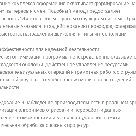
ание комплекса оформления охватывает формирование н
х паттернов и смен. Подобный метод предоставляет
льность 1xbet по любым экранам и функциям системы. Гру
ательные указания по задействованию переходов, содержа
быстроты, направления движения и типы интерполяции.
эффективности для надёжной деятельности
еская оптимизация программы непосредственно сказываетс
ладкости оболочки. Действенное управление ресурсами,
вование визуальных операций и грамотная работа с струя
ют устойчивую частоту обновления монитора без падений
льности.
дование и наблюдение производительности в реальном в
изация алгоритмов отрисовки и переработки данных
вление возможностями и машинная удаление памяти
лельная обработка сложных процедур