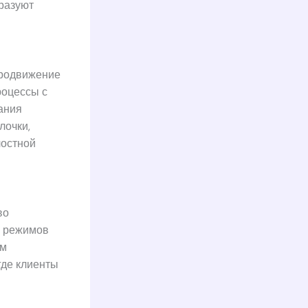
разуют
продвижение
роцессы с
ания
лочки,
лостной
во
ы режимов
ым
где клиенты