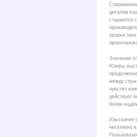
Современны
деталям вз
стараются с
производитс
уровня 1xbe
проектиров
Значение пл
Юзеры выст
продолжени
между стра
чувство ком
действует б
более надё
Изыскания 
негативно в
Пользовател