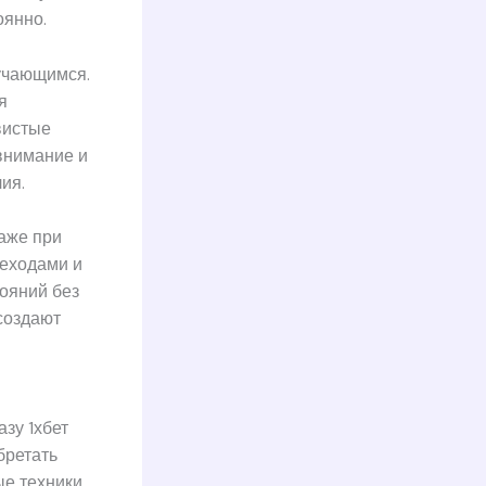
оянно.
лучающимся.
я
вистые
внимание и
ия.
Даже при
реходами и
ояний без
создают
зу 1хбет
бретать
ые техники