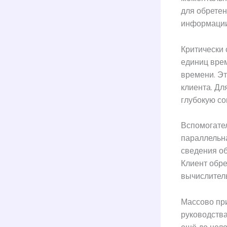
для обретен
информации
Критически 
единиц вре
времени. Эт
клиента. Д
глубокую с
Вспомогате
параллельна
сведения об
Клиент обр
вычислител
Массово пр
руководств