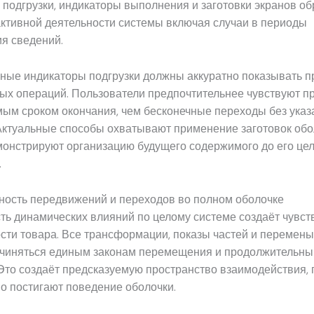
подгрузки, индикаторы выполнения и заготовки экранов об
ктивной деятельности системы включая случаи в периоды
я сведений.
вные индикаторы подгрузки должны аккуратно показывать 
ых операций. Пользователи предпочтительнее чувствуют п
мым сроком окончания, чем бесконечные переходы без указ
Актуальные способы охватывают применение заготовок обо
монстрируют организацию будущего содержимого до его це
.
ность передвижений и переходов во полном оболочке
ь динамических влияний по целому системе создаёт чувст
сти товара. Все трансформации, показы частей и перемен
чиняться единым законам перемещения и продолжительн
Это создаёт предсказуемую пространство взаимодействия, 
о постигают поведение оболочки.