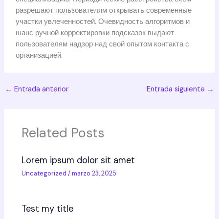
разрешают пользователям открывать современные
участки увлеченностей. Очевидность алгоритмов и
шанс ручной корректировки подсказок выдают
пользователям надзор над свой опытом контакта с
организацией.
←
Entrada anterior
Entrada siguiente
→
Related Posts
Lorem ipsum dolor sit amet
Uncategorized
/
marzo 23, 2025
Test my title