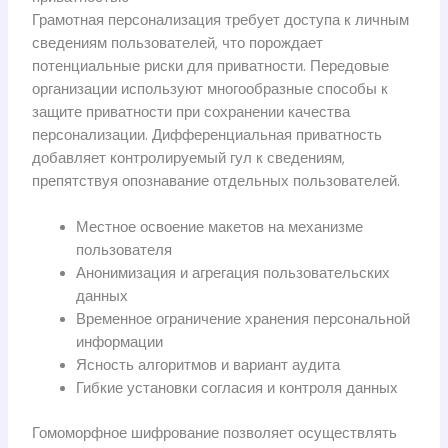
Грамотная персонализация требует доступа к личным
сведениям пользователей, что порождает
потенциальные риски для приватности. Передовые
организации используют многообразные способы к
защите приватности при сохранении качества
персонализации. Дифференциальная приватность
добавляет контролируемый гул к сведениям,
препятствуя опознавание отдельных пользователей.
Местное освоение макетов на механизме
пользователя
Анонимизация и агрегация пользовательских
данных
Временное ограничение хранения персональной
информации
Ясность алгоритмов и вариант аудита
Гибкие установки согласия и контроля данных
Гомоморфное шифрование позволяет осуществлять