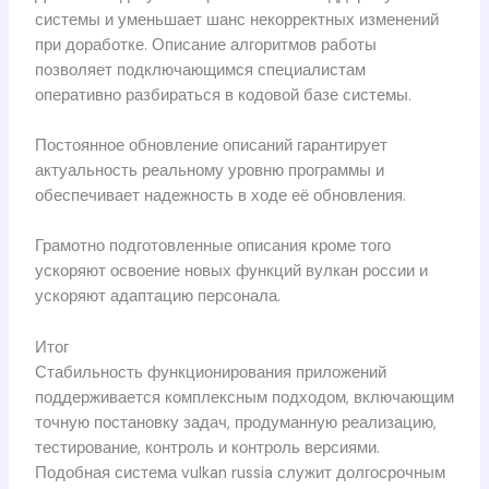
системы и уменьшает шанс некорректных изменений
при доработке. Описание алгоритмов работы
позволяет подключающимся специалистам
оперативно разбираться в кодовой базе системы.
Постоянное обновление описаний гарантирует
актуальность реальному уровню программы и
обеспечивает надежность в ходе её обновления.
Грамотно подготовленные описания кроме того
ускоряют освоение новых функций вулкан россии и
ускоряют адаптацию персонала.
Итог
Стабильность функционирования приложений
поддерживается комплексным подходом, включающим
точную постановку задач, продуманную реализацию,
тестирование, контроль и контроль версиями.
Подобная система vulkan russia служит долгосрочным