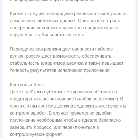
Кроме к тому же, необходимо реализовать контроль от
намеренно ошибочных данных. Очистка и контроль
содержания исходных параметров предотвращают
нарушение стабильности системы.
Периодическая ревизия достоверности наборов
вулкан россия даёт возможность обеспечивать
стабильность алгоритмов анализа а также повышает
точность результатов исполнения приложения.
Контроль сбоев
Даже с учётом глубоком тестировании абсолютно
предотвратить возникновение ошибок невозможно. В
связи с этим система должна содержать инструменты
контроля ошибок. В случае проявлении ошибки
приложение необходимо чтобы в идеале безопасно
завершить процесс, или переключиться в
контролируемое формат.