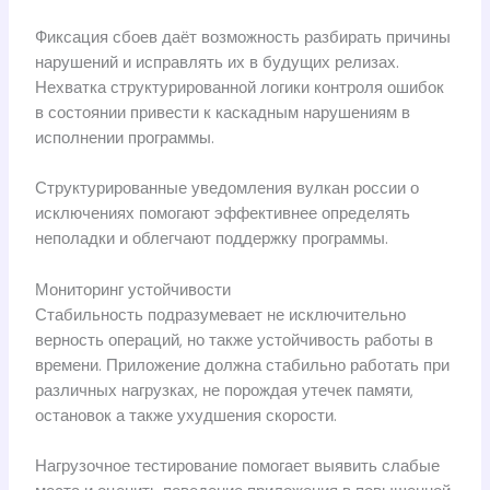
Фиксация сбоев даёт возможность разбирать причины
нарушений и исправлять их в будущих релизах.
Нехватка структурированной логики контроля ошибок
в состоянии привести к каскадным нарушениям в
исполнении программы.
Структурированные уведомления вулкан россии о
исключениях помогают эффективнее определять
неполадки и облегчают поддержку программы.
Мониторинг устойчивости
Стабильность подразумевает не исключительно
верность операций, но также устойчивость работы в
времени. Приложение должна стабильно работать при
различных нагрузках, не порождая утечек памяти,
остановок а также ухудшения скорости.
Нагрузочное тестирование помогает выявить слабые