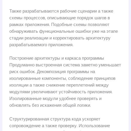
Также разрабатываются рабочие сценарии а также
схемы процессов, описывающие порядок шагов в
рамках приложения. Подобные схемы позволяют
обнаруживать функциональные ошибки уже на этапе
стадии реализации и корректировать архитектуру
разрабатываемого приложения.
Построение архитектуры и каркаса программы
Продуманно выстроенная система заметно уменьшает
риск ошибок. Декомпозиция программы на
изолированные компоненты, соблюдение принципов
изоляции а также снижение переплетений между
модулями увеличивают устойчивость приложения.
Изолированные модули удобнее проверять и
обновлять без искажения общей логики.
Структурированная структура кода ускоряет
сопровождение а также проверку. Использование