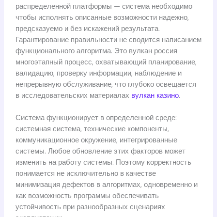
распределенной платформы — система необходимо
чтобы исполнять описанные возможности надежно,
предсказуемо и без искажений результата.
Гарантирование правильности не сводится написанием
функционального алгоритма. Это вулкан россия
многоэтапный процесс, охватывающий планирование,
валидацию, проверку информации, наблюдение и
непрерывную обслуживание, что глубоко освещается
в исследовательских материалах
вулкан казино
.
Система функционирует в определенной среде:
системная система, технические компоненты,
коммуникационное окружение, интегрированные
системы. Любое обновление этих факторов может
изменить на работу системы. Поэтому корректность
понимается не исключительно в качестве
минимизация дефектов в алгоритмах, одновременно и
как возможность программы обеспечивать
устойчивость при разнообразных сценариях