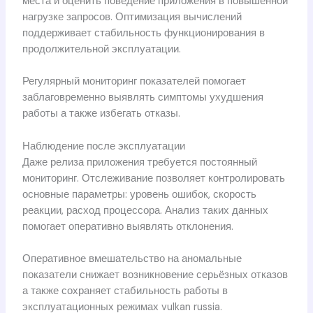
места и оценить поведение приложения в повышенной
нагрузке запросов. Оптимизация вычислений
поддерживает стабильность функционирования в
продолжительной эксплуатации.
Регулярный мониторинг показателей помогает
заблаговременно выявлять симптомы ухудшения
работы а также избегать отказы.
Наблюдение после эксплуатации
Даже релиза приложения требуется постоянный
мониторинг. Отслеживание позволяет контролировать
основные параметры: уровень ошибок, скорость
реакции, расход процессора. Анализ таких данных
помогает оперативно выявлять отклонения.
Оперативное вмешательство на аномальные
показатели снижает возникновение серьёзных отказов
а также сохраняет стабильность работы в
эксплуатационных режимах vulkan russia.