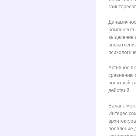
заинтересо
Динамичност
Компоненты,
выделение и
впечатление
психологич
Активное в
сравнению 
понятный си
действий.
Баланс меж
Интерес сох
архитектура
появление д