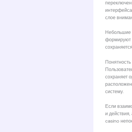
переключен
интерфейса.
слое вниман
Небольшие 
формируют в
сохраняетс
Понятность 
Пользовате
сохраняет о
расположени
систему.
Если взаим
и действия,
casino непо