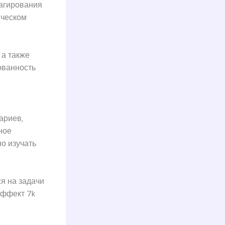
агирования
ическом
 а также
ованность
ариев,
ное
о изучать
я на задачи
эффект 7k