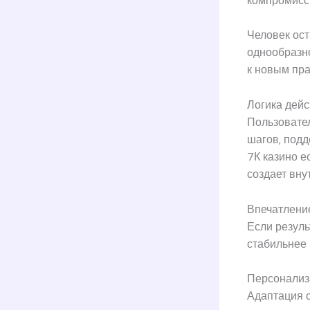
компромисс 
Человек ост
однообразн
к новым пр
Логика дейс
Пользовате
шагов, под
7К казино е
создает вну
Впечатление
Если резуль
стабильнее 
Персонализ
Адаптация 