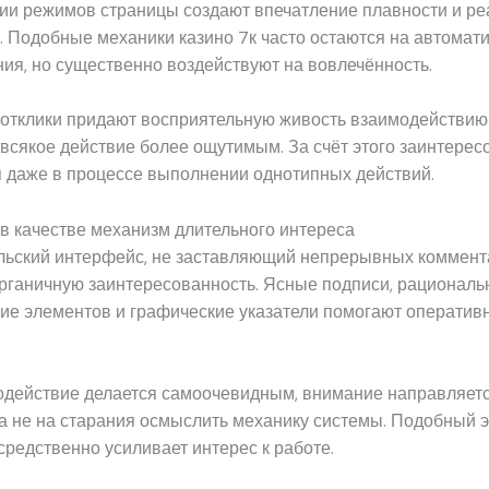
ии режимов страницы создают впечатление плавности и ре
 Подобные механики казино 7к часто остаются на автомат
ия, но существенно воздействуют на вовлечённость.
отклики придают восприятельную живость взаимодействию
сякое действие более ощутимым. За счёт этого заинтерес
я даже в процессе выполнении однотипных действий.
в качестве механизм длительного интереса
льский интерфейс, не заставляющий непрерывных коммент
рганичную заинтересованность. Ясные подписи, рациональ
е элементов и графические указатели помогают оперативн
одействие делается самоочевидным, внимание направляетс
 а не на старания осмыслить механику системы. Подобный 
средственно усиливает интерес к работе.