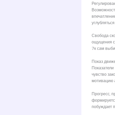
Регулирован
Возможност
впечатление
углубляться
Свобода ско
ощущения с
7к сам выби
Показ движ
Показатели 
чувство за
мотивацию 
Прогресс, п
формируется
побуждает 