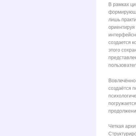
В рамках ц
формирующи
лишь практи
ориентируя 
интерфейсн
создается к
этого сохра
представле
пользовате
Вовлечённос
создаётся п
психологиче
погружается
продолжени
Четкая архи
Структуриро