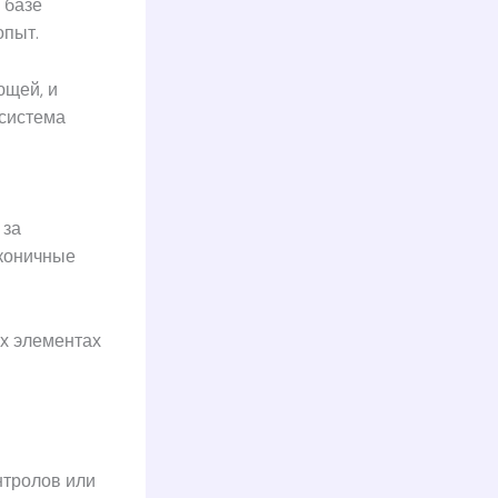
 базе
опыт.
ющей, и
 система
 за
коничные
х элементах
нтролов или