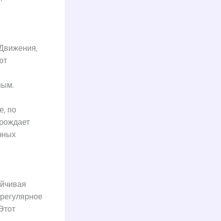
 Движения,
ют
ным.
, по
орождает
чных
ойчивая
 регулярное
Этот