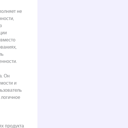
олняет не
ности,
з
ции
 вместо
ованиях,
ль
енности.
а. Он
емости и
льзователь
 логичное
ях продукта