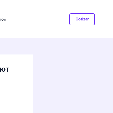
ión
Cotizar
ают