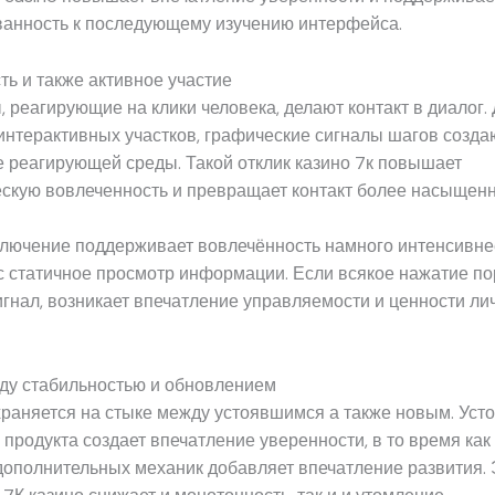
ванность к последующему изучению интерфейса.
ь и также активное участие
 реагирующие на клики человека, делают контакт в диалог.
нтерактивных участков, графические сигналы шагов созда
 реагирующей среды. Такой отклик казино 7к повышает
ескую вовлеченность и превращает контакт более насыщен
ключение поддерживает вовлечённость намного интенсивнее
с статичное просмотр информации. Если всякое нажатие п
гнал, возникает впечатление управляемости и ценности ли
ду стабильностью и обновлением
раняется на стыке между устоявшимся а также новым. Уст
 продукта создает впечатление уверенности, в то время как
ополнительных механик добавляет впечатление развития. 