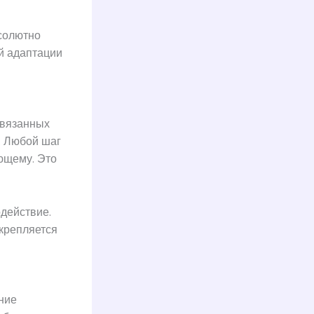
бсолютно
й адаптации
связанных
. Любой шаг
ющему. Это
действие.
укрепляется
ние