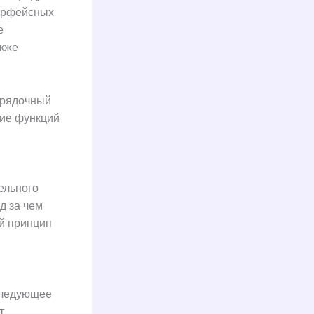
терфейсных
е
акже
порядочный
ние функций
ельного
д за чем
й принцип
следующее
т