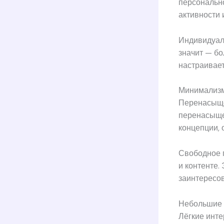
персональн
активности
Индивидуал
значит — бо
настраивает
Минимализм
Перенасыще
перенасыще
концепции, 
Свободное 
и контенте.
заинтересов
Небольшие о
Лёгкие инт