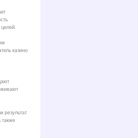
ает
ость
 целей.
ом
тель казино
дают
ерживают
и результат
 также