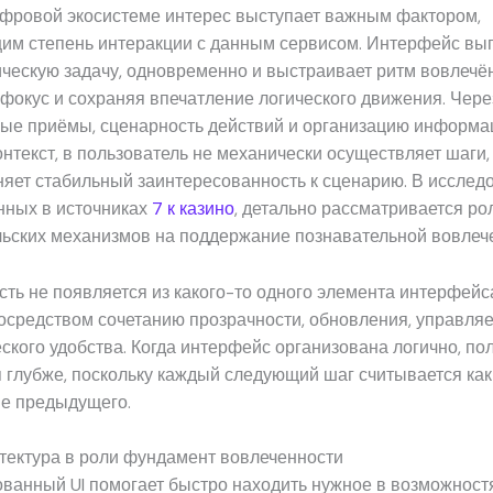
ифровой экосистеме интерес выступает важным фактором,
м степень интеракции с данным сервисом. Интерфейс вып
ческую задачу, одновременно и выстраивает ритм вовлечён
фокус и сохраняя впечатление логического движения. Чере
ые приёмы, сценарность действий и организацию информа
онтекст, в пользователь не механически осуществляет шаги,
няет стабильный заинтересованность к сценарию. В исслед
нных в источниках
7 к казино
, детально рассматривается ро
льских механизмов на поддержание познавательной вовлеч
ть не появляется из какого-то одного элемента интерфейс
осредством сочетанию прозрачности, обновления, управля
ского удобства. Когда интерфейс организована логично, по
 глубже, поскольку каждый следующий шаг считывается как
е предыдущего.
тектура в роли фундамент вовлеченности
ванный UI помогает быстро находить нужное в возможност