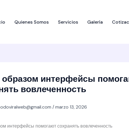
cio
Quienes Somos
Servicios
Galería
Cotizac
 образом интерфейсы помог
нять вовлеченность
odoviralweb@gmail.com
/
marzo 13, 2026
зом интерфейсы помогают сохранять вовлеченность