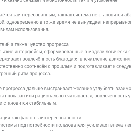
7К казино снижает и монотонность, так и и утомление.
аётся заинтересованным, так как система не становится а
ой, одновременно в то же время не вынуждает непрерывно
авилам использования.
твий а также чувство прогресса
льские интерфейсы, сформированные в модели логически 
держивают вовлечённость благодаря впечатление движения
стественно соотнесён с прошлым и подготавливает к следу
тренний ритм процесса.
 прогресса дальше выстраивает желание углублять взаимо
тат показан или рационально считывается, вовлеченность 
и становится стабильным.
ация как фактор заинтересованности
системы под потребности пользователя усиливает впечатле