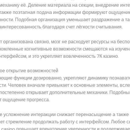
механику её. Деление материала на секции, внедрение ин
 также поэтапная подача информации формируют ощущени
нности. Подобная организация уменьшает раздражение а т
аинтересованность благодаря счет лёгкости считывания.
т организована связно, мозг не расходует ресурсы на бес
ономленные когнитивные возможности смещаются на изуче
интерфейсом, и это укрепляет вовлеченность 7К казино.
ое открытие возможностей
ающие функции дозированно, укрепляют динамику познават
ти. Человек вначале привыкает к основные элементы, всле
а постепенно открывает дополнительные механики. Подобны
т ощущение прогресса.
е усложнение интеракции снижает перенасыщение а также
ет стремление продолжать работу с интерфейсом. Любое 
 casino повышает впечатление уверенности и поддерживае