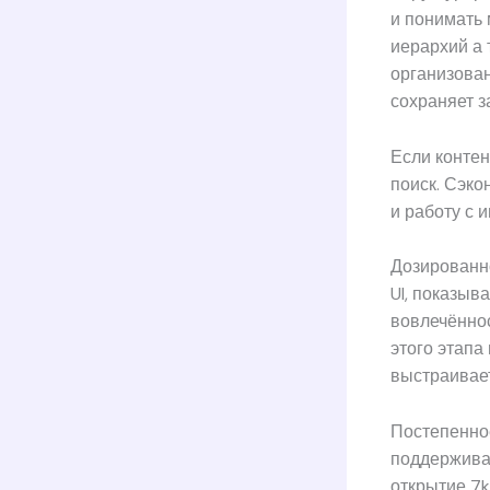
и понимать 
иерархий а
организова
сохраняет з
Если контен
поиск. Сэк
и работу с 
Дозированн
UI, показыв
вовлечённос
этого этап
выстраивае
Постепенно
поддержива
открытие 7k