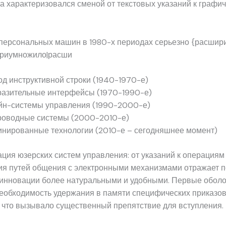
а характеризовался сменой от текстовых указаний к графи
персональных машин в 1980-х периодах серьезно {расшири
приумножило|расши
д инструктивной строки (1940-1970-е)
азительные интерфейсы (1970-1990-е)
йн-системы управления (1990-2000-е)
роводные системы (2000-2010-е)
нированные технологии (2010-е – сегодняшнее момент)
ия юзерских систем управления: от указаний к операциям
я путей общения с электронными механизмами отражает п
 инновации более натуральными и удобными. Первые оболо
еобходимость удержания в памяти специфических приказов
 что вызывало существенный препятствие для вступления.