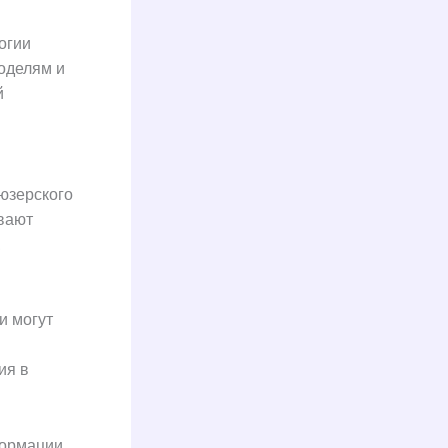
огии
оделям и
й
юзерского
вают
.
и могут
ия в
ормации.