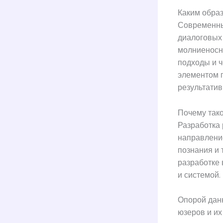
Каким обра
Современны
диалоговых 
молниеносн
подходы и ч
элементом г
результатив
Почему так
Разработка
направление
познания и 
разработке 
и системой.
Опорой дан
юзеров и их