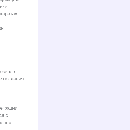
фике
паратах.
ры
юзеров.
е послания
теграции
ся с
шенно