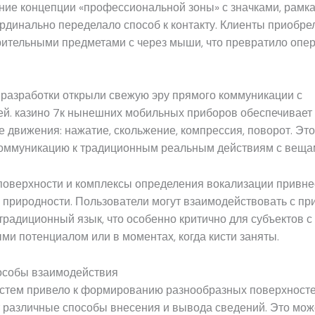
ние концепции «профессиональной зоны» с значками, рамк
рдинально переделало способ к контакту. Клиенты приобре
рительными предметами с через мыши, что превратило опе
разработки открыли свежую эру прямого коммуникации с
й. казино 7к нынешних мобильных приборов обеспечивает
 движения: нажатие, скольжение, компрессия, поворот. Это
оммуникацию к традиционным реальным действиям с веща
поверхности и комплексы определения вокализации привн
 природности. Пользователи могут взаимодействовать с пр
традиционный язык, что особенно критично для субъектов с
и потенциалом или в моментах, когда кисти заняты.
особы взаимодействия
истем привело к формированию разнообразных поверхносте
 различные способы внесения и вывода сведений. Это мож