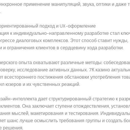
инхронное применение манипуляций, звука, оптики и даже 
.
ориентированный подход и UX-оформление
ция к индивидуально-направленному разработке стал клю
огрессе диалоговых комплексов. Этот способ ставит нужды,
 и ограничения клиентов в сердцевину хода разработки.
зерского опыта охватывают различные методы: собеседова
роверку, исследование активных данных. 7К казино актуаль
т всестороннего постижения обстановки употребления тов
л юзеров и их чувственных реакций.
изайн-интеллекта дает структурированный стратегию к раз
клиентов. Она заключает ступени отождествления, установ
дания мыслей, макетирования и тестирования. Индивидуал
ет шанс лучше осмыслить требования группы и создать бо
 решения.