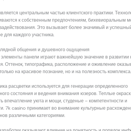
вляется центральным частью клиентского практики. Технол
иваются к собственным предпочтениям, бихевиоральным м
 задействования. Это вызывает более значимый и успешны
 для каждого участника.
глядной общения и душевного ощущения
 элементы панели играют важнейшую значение в развитии 
я. Оттенок, типографика, расположение и оживление оказы
только на красивое познание, но и на полезность комплекса
ика расцветки используется для генерации определенного
ого состояния и ведения внимания юзеров. Теплые окраск
 впечатление уюта и мощи, студеные – компетентности и
и. 7k casino принимает во внимание культурные расхожден
нов различными категориями.
азработки оказывают влияние на понятность и порядок инф