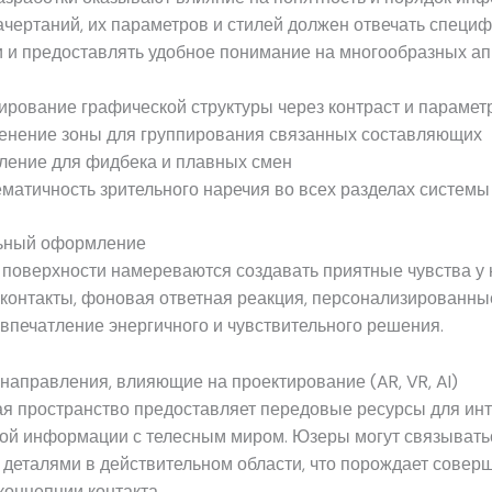
чертаний, их параметров и стилей должен отвечать специ
 и предоставлять удобное понимание на многообразных ап
рование графической структуры через контраст и парамет
енение зоны для группирования связанных составляющих
ение для фидбека и плавных смен
матичность зрительного наречия во всех разделах системы
ьный оформление
поверхности намереваются создавать приятные чувства у 
контакты, фоновая ответная реакция, персонализированны
печатление энергичного и чувствительного решения.
аправления, влияющие на проектирование (AR, VR, AI)
я пространство предоставляет передовые ресурсы для ин
ой информации с телесным миром. Юзеры могут связывать
деталями в действительном области, что порождает совер
онцепции контакта.