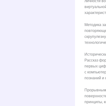
личности в
виртуально
характерист
Методика за
повторяюще
скрупулезну
технологич
Историческ
Рассказ фор
первых циф
с компьюте
познаний и
Прорывным 
поверхносте
принципы, к