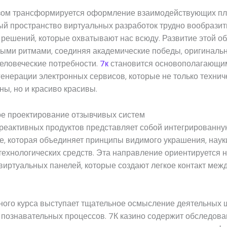
зом трансформируется оформление взаимодействующих п
й пространство виртуальных разработок трудно вообразит
решений, которые охватывают нас всюду. Развитие этой об
ыми ритмами, соединяя академические победы, оригиналь
еловеческие потребности.
7к
становится основополагающи
енерации электронных сервисов, которые не только технич
ны, но и красиво красивы.
ое проектирование отзывчивых систем
 реактивных продуктов представляет собой интегрированну
, которая объединяет принципы видимого украшения, наук
технологических средств. Эта направление ориентируется 
виртуальных панелей, которые создают легкое контакт меж
ного курса выступает тщательное осмысление деятельных
 познавательных процессов. 7К казино содержит обследован