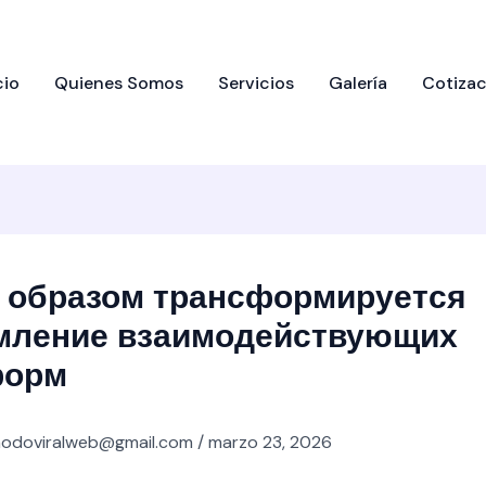
cio
Quienes Somos
Servicios
Galería
Cotizac
 образом трансформируется
мление взаимодействующих
форм
odoviralweb@gmail.com
/
marzo 23, 2026