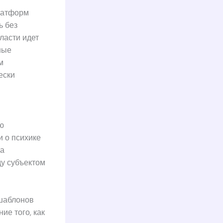
латформ
ь без
ласти идет
ные
м
ески
ю
и о психике
на
ду субъектом
 шаблонов
ие того, как