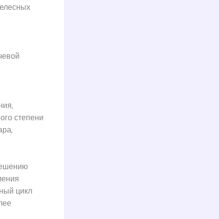
телесных
чевой
ния,
ного степени
ара,
решению
ления
ьный цикл
лее