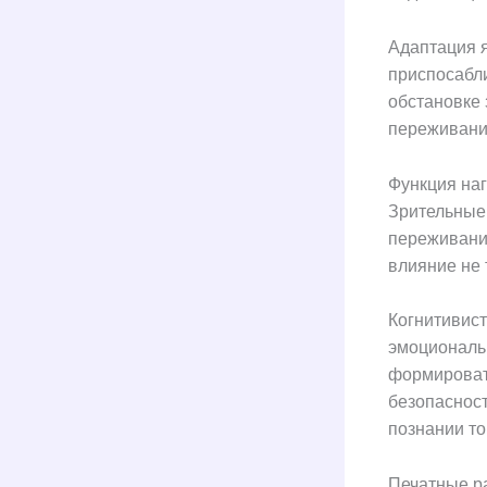
Адаптация я
приспосабл
обстановке
переживание
Функция на
Зрительные
переживани
влияние не 
Когнитивист
эмоциональн
формировать
безопасност
познании то
Печатные р