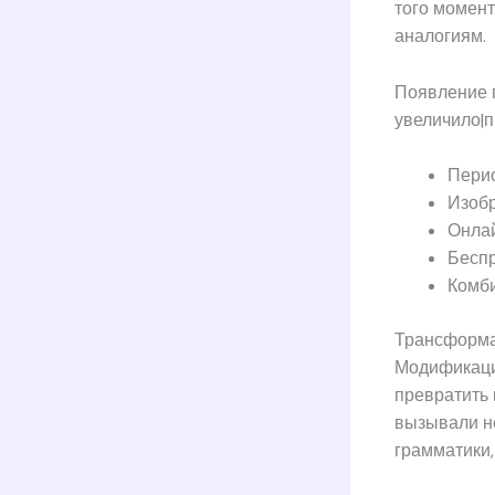
того момент
аналогиям.
Появление 
увеличило|
Перио
Изобр
Онла
Бесп
Комби
Трансформац
Модификаци
превратить
вызывали н
грамматики,