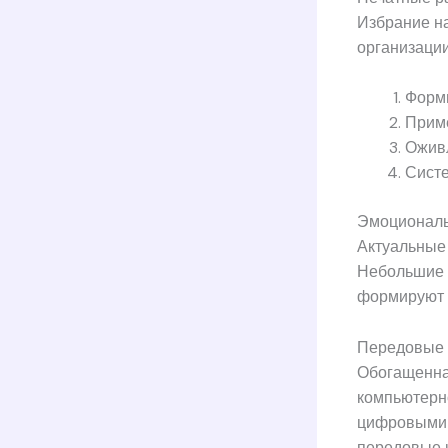
Избрание на
организации
Форми
Прим
Оживл
Систе
Эмоционал
Актуальные 
Небольшие 
формируют в
Передовые н
Обогащенна
компьютерн
цифровыми 
передовые к