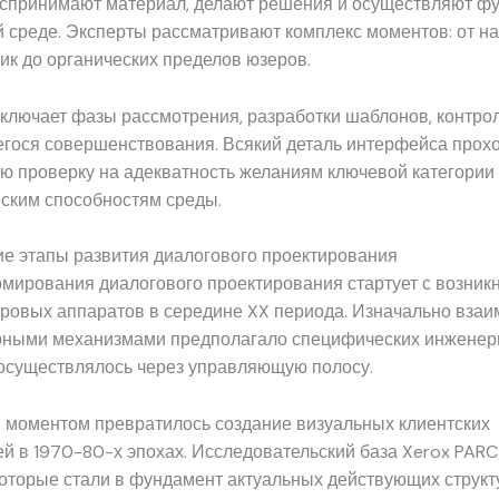
оспринимают материал, делают решения и осуществляют фу
й среде. Эксперты рассматривают комплекс моментов: от н
ик до органических пределов юзеров.
ключает фазы рассмотрения, разработки шаблонов, контро
гося совершенствования. Всякий деталь интерфейса прох
ю проверку на адекватность желаниям ключевой категории
еским способностям среды.
ие этапы развития диалогового проектирования
мирования диалогового проектирования стартует с возник
ровых аппаратов в середине XX периода. Изначально взаи
рными механизмами предполагало специфических инжене
 осуществлялось через управляющую полосу.
моментом превратилось создание визуальных клиентских
й в 1970-80-х эпохах. Исследовательский база Xerox PAR
оторые стали в фундамент актуальных действующих структу