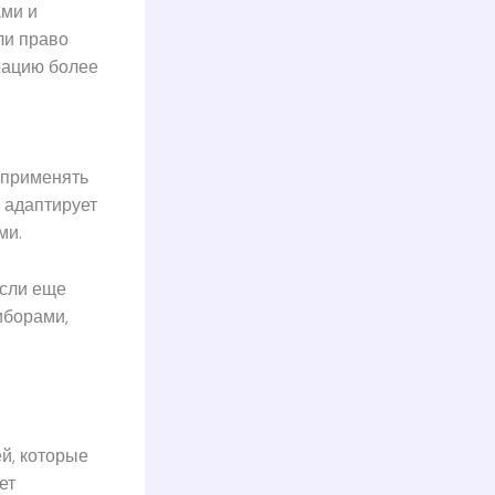
ами и
ли право
рацию более
 применять
 адаптирует
ми.
если еще
иборами,
й, которые
ет