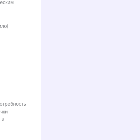
ческим
ло|
отребность
чки
 и