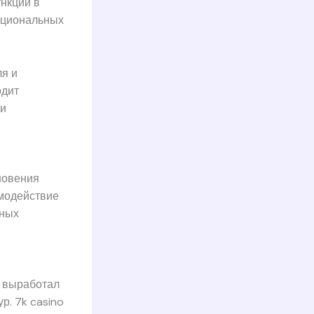
нкции в
ациональных
ля и
одит
 и
новения
модействие
рных
C выработал
р. 7k casino