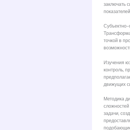
заключать с
показателей
Субъектно-
Трансформа
точкой в пр
возможности
Изучения ю
контроль, п
предполагае
движущих си
Методика д
сложностей 
задачи, соз
предоставля
подобающие