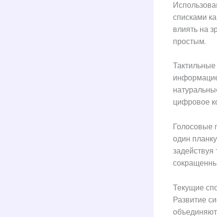
Использова
списками ка
влиять на з
простым.
Тактильные 
информацие
натуральные
цифровое к
Голосовые 
один планку
задействуя 
сокращенным
Текущие сп
Развитие с
объединяют