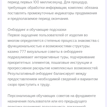
период первых 100 миллисекунд. Для процедур,
требующих обработки информации, комплекс обязана
поставлять промежуточные индикаторы продвижения
и предполагаемое период окончания.
Онбординг и обучающие подсказки
Первое ощущение пользователей от изделия во
многом определяется степенью процесса знакомства с
функциональностью и возможностями структуры.
казино 777 визуальные советы в онбординге
подразумевают интерактивные туры, подчеркивание
приоритетных элементов, пошаговые инструкции и
прогрессивное раскрытие комплексных возможностей.
Результативный онбординг балансирует между
предоставлением необходимой сведений и вариантом
скоро приступить к труду.
Персонализация обучающих советов на фундаменте
назначения пользователя или его предыдущего
практики поднимает подходящесть показанной