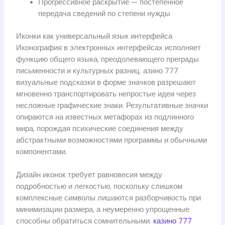
Прогрессивное раскрытие — постепенное
передача сведений по степени нужды
Иконки как универсальный язык интерфейса
Иконография в электронных интерфейсах исполняет
функцию общего языка, преодолевающего преграды
письменности и культурных разниц. азино 777
визуальные подсказки в форме значков разрешают
мгновенно транспортировать непростые идеи через
несложные графические знаки. Результативные значки
опираются на известных метафорах из подлинного
мира, порождая психические соединения между
абстрактными возможностями программы и обычными
компонентами.
Дизайн иконок требует равновесия между
подробностью и легкостью, поскольку слишком
комплексные символы лишаются разборчивость при
минимизации размера, а неумеренно упрощенные
способны обратиться сомнительными.
казино 777