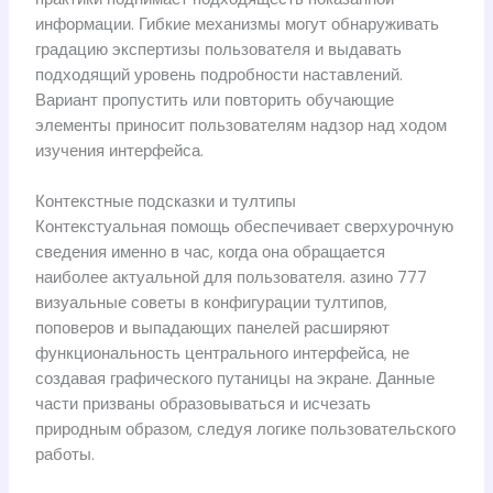
информации. Гибкие механизмы могут обнаруживать
градацию экспертизы пользователя и выдавать
подходящий уровень подробности наставлений.
Вариант пропустить или повторить обучающие
элементы приносит пользователям надзор над ходом
изучения интерфейса.
Контекстные подсказки и тултипы
Контекстуальная помощь обеспечивает сверхурочную
сведения именно в час, когда она обращается
наиболее актуальной для пользователя. азино 777
визуальные советы в конфигурации тултипов,
поповеров и выпадающих панелей расширяют
функциональность центрального интерфейса, не
создавая графического путаницы на экране. Данные
части призваны образовываться и исчезать
природным образом, следуя логике пользовательского
работы.