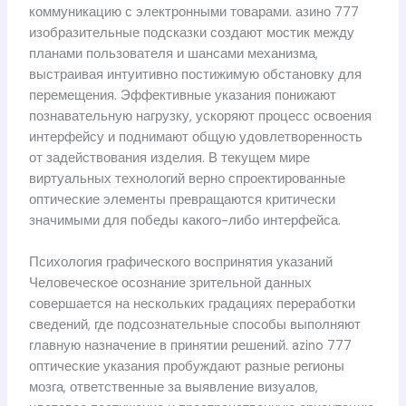
коммуникацию с электронными товарами. азино 777
изобразительные подсказки создают мостик между
планами пользователя и шансами механизма,
выстраивая интуитивно постижимую обстановку для
перемещения. Эффективные указания понижают
познавательную нагрузку, ускоряют процесс освоения
интерфейсу и поднимают общую удовлетворенность
от задействования изделия. В текущем мире
виртуальных технологий верно спроектированные
оптические элементы превращаются критически
значимыми для победы какого-либо интерфейса.
Психология графического воспринятия указаний
Человеческое осознание зрительной данных
совершается на нескольких градациях переработки
сведений, где подсознательные способы выполняют
главную назначение в принятии решений. azino 777
оптические указания пробуждают разные регионы
мозга, ответственные за выявление визуалов,