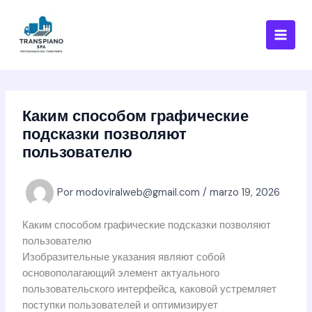
Ir
al
contenido
Каким способом графические
подсказки позволяют
пользователю
Por
modoviralweb@gmail.com
/
marzo 19, 2026
Каким способом графические подсказки позволяют
пользователю
Изобразительные указания являют собой
основополагающий элемент актуального
пользовательского интерфейса, каковой устремляет
поступки пользователей и оптимизирует