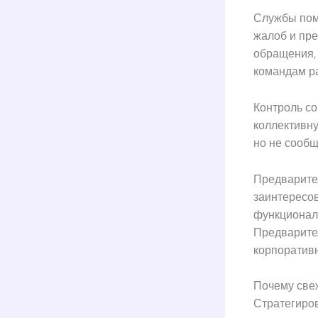
Службы пом
жалоб и пр
обращения,
командам р
Контроль с
коллективну
но не сооб
Предварите
заинтересо
функционал 
Предварите
корпоратив
Почему све
Стратегиро