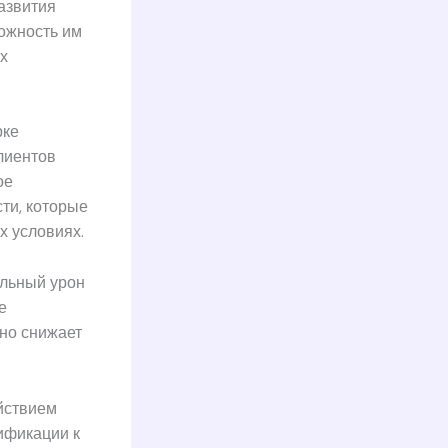
азвития
можность им
х
рке
лиентов
ое
ти, которые
х условиях.
льный урон
е
нно снижает
йствием
ификации к