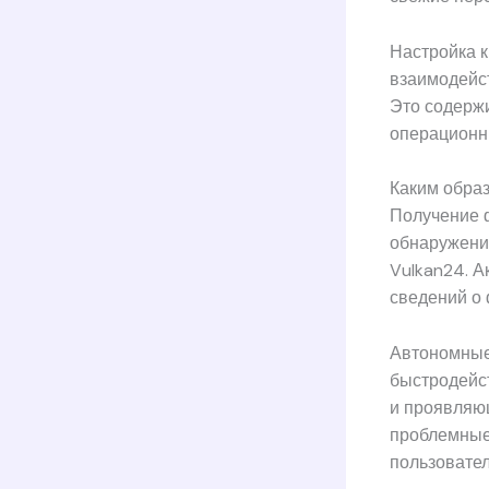
Настройка 
взаимодейс
Это содерж
операционн
Каким обра
Получение 
обнаружени
Vulkan24. 
сведений о 
Автономные
быстродейст
и проявляющ
проблемные
пользовате