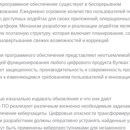
 программное обеспечение существует в беспрерывном
вовании. Ежедневно огромное количество пользователей 
о доступных апдейтах для своих приложений, операционных
латформ. Механизм разработки и реализации апдейтов явля
ю поэтапную структуру, которая включает планирование, со
развертывание свежих возможностей и коррекций.
ии программного обеспечения представляют неотъемлемой
ей функционирования любого цифрового продукта Вулкан 
ют защищенность, производительность и современность пр
их к изменяющимся требованиям пользователей и инновац
ью изначально издавать обновления и что они дают
 ПО реализуют различным жизненно необходимым задачам
спечение киберзащиты. Цифровые опасности трансформиру
и разработчики должны оперативно устранять найденные у
гут быть применены киберпреступниками для незаконного