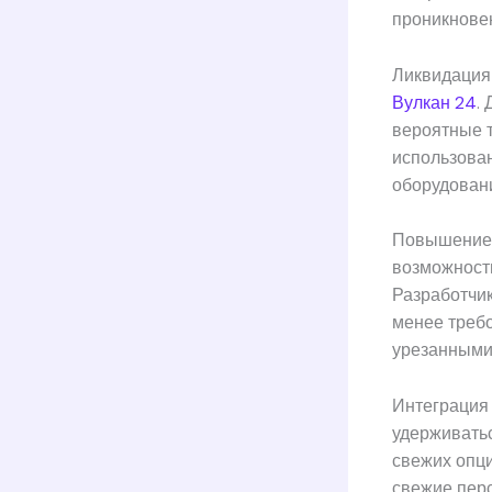
проникнове
Ликвидация
Вулкан 24
.
вероятные т
использова
оборудовани
Повышение 
возможност
Разработчик
менее требо
урезанными
Интеграция
удерживать
свежих опци
свежие перс