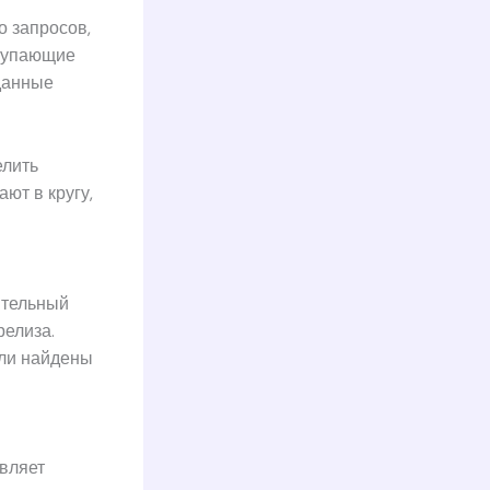
 запросов,
ступающие
данные
елить
ют в кругу,
ительный
релиза.
ыли найдены
вляет