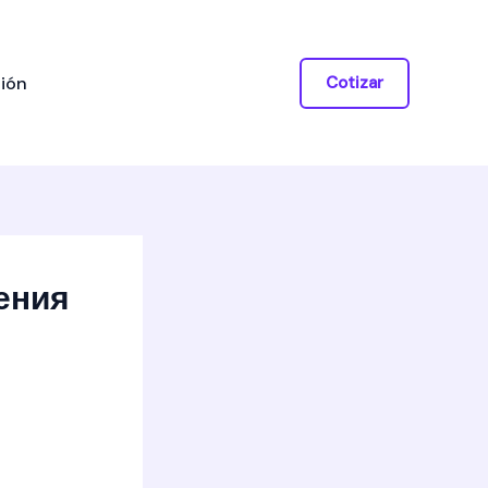
ión
Cotizar
ения