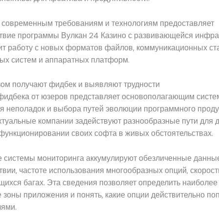
к современным требованиям и технологиям предоставляет
твие программы Вулкан 24 Казино с развивающейся инфрас
ит работу с новых форматов файлов, коммуникационных ст
ых систем и аппаратных платформ.
зом получают фидбек и выявляют трудности
фидбека от юзеров представляет основополагающим систе
я неполадок и выбора путей эволюции программного проду
Актуальные компании задействуют разнообразные пути для
функционировании своих софта в живых обстоятельствах.
 системы мониторинга аккумулируют обезличенные данны
вии, частоте использования многообразных опций, скорост
ихся багах. Эта сведения позволяет определить наиболее
 зоны приложения и понять, какие опции действительно по
лями.