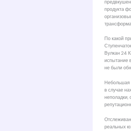
предвкушен
продукта фо
организовы
трансформа
По какой п
Ступенчатое
Вулкан 24 
испытание в
не были об
Небольшая 
в случае на
неполадки, 
репутационн
Отслеживан
реальных юз