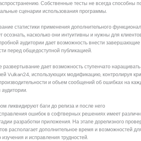
аспространению. Собственные тесты не всегда способны п
иальные сценарии использования программы.
вание статистики применения дополнительного функциона
т осознать, насколько они интуитивны и нужны для клиенто
пробной аудитории дает возможность внести завершающие 
сти перед общедоступной публикацией.
е развертывание дает возможность ступенчато наращивать
лей Vulkan24, использующих модификацию, контролируя кр
производительности и объем сообщений об ошибках на каж
 аудитории.
ом ликвидируют баги до релиза и после него
справления ошибок в софтверных решениях имеет различ
стадии разработки приложения. На этапе дорелизного прове
тов располагает дополнительное время и возможностей дл
 изучения и исправления трудностей.