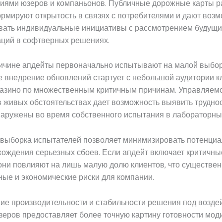
иями юзеров и компаньонов. Публичные дорожные карты р
рмируют открытость в связях с потребителями и дают воз
вать индивидуальные инициативы с рассмотрением будущи
ций в софтверных решениях.
ричине апдейты первоначально испытывают на малой выбо
 внедрение обновлений стартует с небольшой аудитории к
Казино по множественным критичным причинам. Управляем
 живых обстоятельствах дает возможность выявить труднос
наружены во время собственного испытания в лабораторны
выборка испытателей позволяет минимизировать потенциа
хождения серьезных сбоев. Если апдейт включает критичны
они повлияют на лишь малую долю клиентов, что существе
ые и экономические риски для компании.
ие производительности и стабильности решения под возде
еров предоставляет более точную картину готовности мод