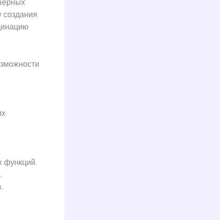
верных
у создания
динацию
озможности
их
х функций.
.
.