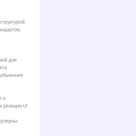
труктурой.
андартов,
мой для
кта
 добывания
е о
и реакции UI
пулярны