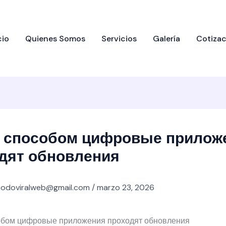
cio
Quienes Somos
Servicios
Galería
Cotizac
 способом цифровые прилож
дят обновления
odoviralweb@gmail.com
/
marzo 23, 2026
обом цифровые приложения проходят обновления