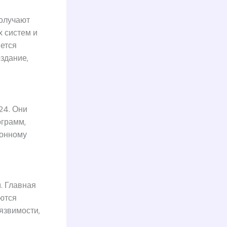
получают
 систем и
ется
здание,
24. Они
ограмм,
ионному
. Главная
ются
язвимости,