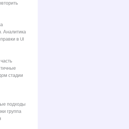
овторить
ла
в. Аналитика
правки в UI
 часть
итичные
дом стадии
ные подходы
рки группа
я