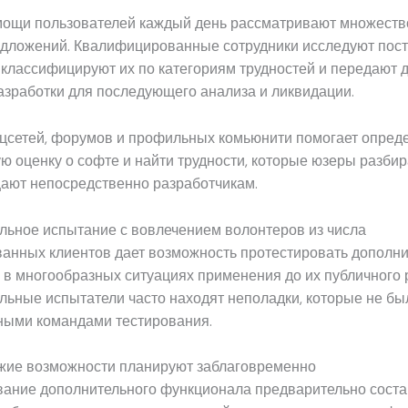
ощи пользователей каждый день рассматривают множество
едложений. Квалифицированные сотрудники исследуют по
 классифицируют их по категориям трудностей и передают 
азработки для последующего анализа и ликвидации.
оцсетей, форумов и профильных комьюнити помогает опред
ю оценку о софте и найти трудности, которые юзеры разбира
щают непосредственно разработчикам.
льное испытание с вовлечением волонтеров из числа
ванных клиентов дает возможность протестировать дополн
в многообразных ситуациях применения до их публичного 
льные испытатели часто находят неполадки, которые не б
ными командами тестирования.
жие возможности планируют заблаговременно
вание дополнительного функционала предварительно соста