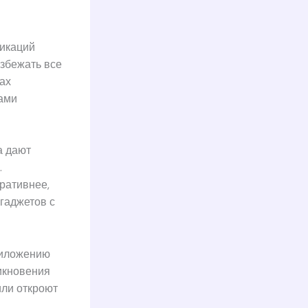
фикаций
избежать все
ах
ами
а дают
.
ративнее,
гаджетов с
риложению
икновения
или откроют