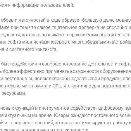
ния к информации пользователей.
 сбоев и неточностей в коде образует большую долю моди
 Даже при том что самое тщательное проверка не способно 
рудности, которые возникают в практических обстоятельств
ния софта миллионами юзеров с многообразными настройк
я и системного контекста.
быстродействия и совершенствование деятельности софт
ь более эффективно применять возможности оборудования
и постоянно выявляют способы сделать свои продукты опе
вательными к памяти и CPU, что критично для портативных 
 ресурсами.
 новых функций и инструментов содействует цифровому п
ся актуальным на арене. Юзеры ожидают постоянного возн
й и совершенствований, которые оптимизируют их работу 
пективы для креатива и продуктивности.