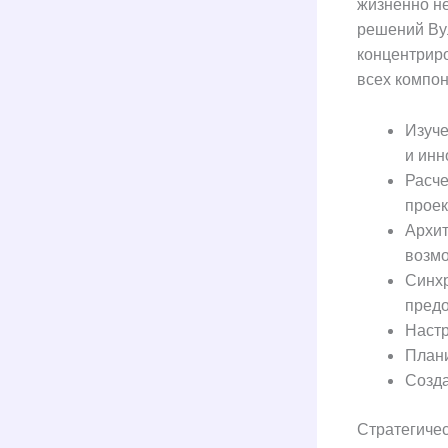
жизненно н
решений Ву
концентрир
всех компон
Изуче
и инн
Расче
проек
Архит
возмо
Синх
предо
Настр
Плани
Созда
Стратегиче