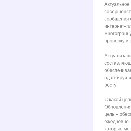
Актуальное
совершенст
сообщения 
интернет-п
многогранну
проверку и 
Актуализац
составляющ
обеспечива
адаптируя 
росту.
С какой цел
Обновления
цель – обе
ежедневно, 
которые мо