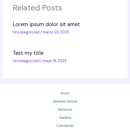
Related Posts
Lorem ipsum dolor sit amet
Uncategorized
/
marzo 23, 2025
Test my title
Uncategorized
/
mayo 18, 2025
Inicio
Quienes Somos
Servicios
Galería
Cotización