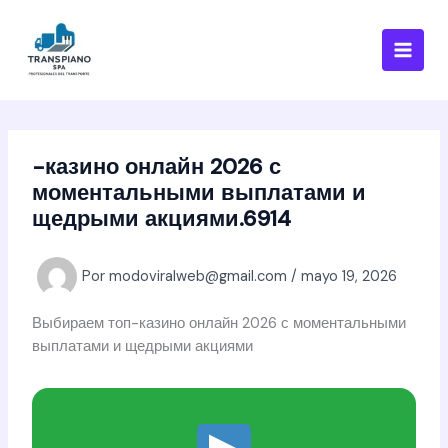
Ir
al
contenido
-казино онлайн 2026 с
моментальными выплатами и
щедрыми акциями.6914
Por
modoviralweb@gmail.com
/
mayo 19, 2026
Выбираем топ-казино онлайн 2026 с моментальными
выплатами и щедрыми акциями