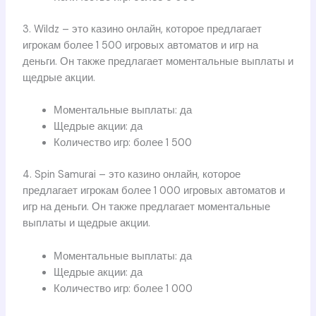
3. Wildz – это казино онлайн, которое предлагает
игрокам более 1 500 игровых автоматов и игр на
деньги. Он также предлагает моментальные выплаты и
щедрые акции.
Моментальные выплаты: да
Щедрые акции: да
Количество игр: более 1 500
4. Spin Samurai – это казино онлайн, которое
предлагает игрокам более 1 000 игровых автоматов и
игр на деньги. Он также предлагает моментальные
выплаты и щедрые акции.
Моментальные выплаты: да
Щедрые акции: да
Количество игр: более 1 000