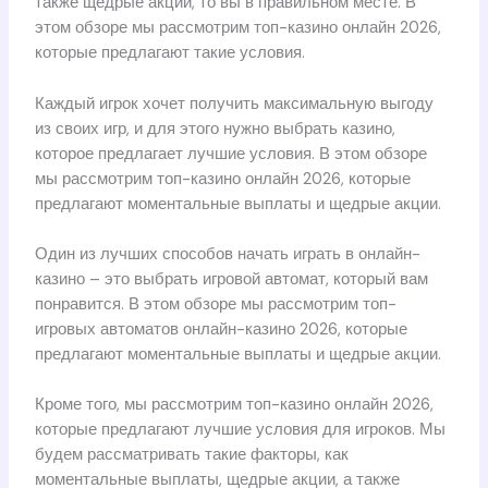
также щедрые акции, то вы в правильном месте. В
этом обзоре мы рассмотрим топ-казино онлайн 2026,
которые предлагают такие условия.
Каждый игрок хочет получить максимальную выгоду
из своих игр, и для этого нужно выбрать казино,
которое предлагает лучшие условия. В этом обзоре
мы рассмотрим топ-казино онлайн 2026, которые
предлагают моментальные выплаты и щедрые акции.
Один из лучших способов начать играть в онлайн-
казино – это выбрать игровой автомат, который вам
понравится. В этом обзоре мы рассмотрим топ-
игровых автоматов онлайн-казино 2026, которые
предлагают моментальные выплаты и щедрые акции.
Кроме того, мы рассмотрим топ-казино онлайн 2026,
которые предлагают лучшие условия для игроков. Мы
будем рассматривать такие факторы, как
моментальные выплаты, щедрые акции, а также