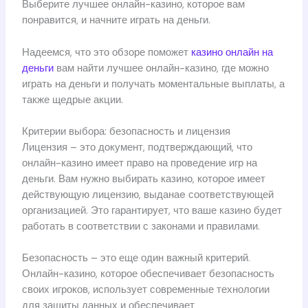
Выберите лучшее онлайн-казино, которое вам
понравится, и начните играть на деньги.
Надеемся, что это обзоре поможет
казино онлайн на
деньги
вам найти лучшее онлайн-казино, где можно
играть на деньги и получать моментальные выплаты, а
также щедрые акции.
Критерии выбора: безопасность и лицензия
Лицензия – это документ, подтверждающий, что
онлайн-казино имеет право на проведение игр на
деньги. Вам нужно выбирать казино, которое имеет
действующую лицензию, выданаe соответствующей
организацией. Это гарантирует, что ваше казино будет
работать в соответствии с законами и правилами.
Безопасность – это еще один важный критерий.
Онлайн-казино, которое обеспечивает безопасность
своих игроков, использует современные технологии
для защиты данных и обеспечивает