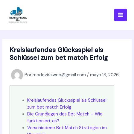
Ir
al
contenido
Kreislaufendes Glücksspiel als
Schlüssel zum bet match Erfolg
Por
modoviralweb@gmail.com
/
mayo 18, 2026
Kreislaufendes Glücksspiel als Schlüssel
zum bet match Erfolg
Die Grundlagen des Bet Match – Wie
funktioniert es?
Verschiedene Bet Match Strategien im