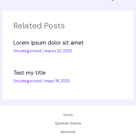
Related Posts
Lorem ipsum dolor sit amet
Uncategorized
/
marzo 23, 2025
Test my title
Uncategorized
/
mayo 18, 2025
Inicio
Quienes Somos
Servicios