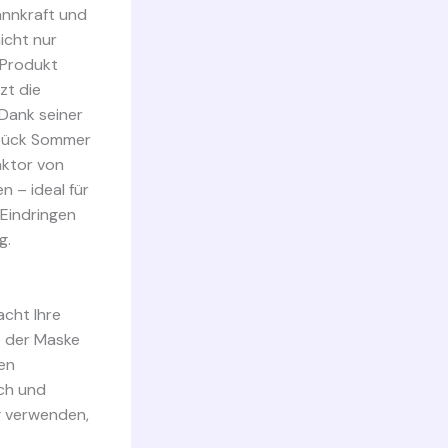
pannkraft und
nicht nur
 Produkt
zt die
 Dank seiner
 Stück Sommer
aktor von
n – ideal für
 Eindringen
g.
acht Ihre
e der Maske
den
ch und
g verwenden,