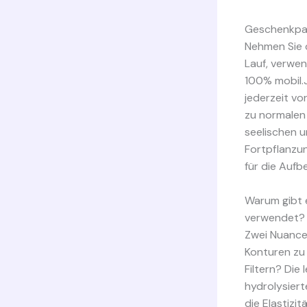
Geschenkpa
Nehmen Sie d
Lauf, verwen
100% mobil.J
jederzeit v
zu normalen
seelischen u
Fortpflanzun
für die Auf
Warum gibt 
verwendet?
Zwei Nuancen
Konturen zu
Filtern? Die
hydrolysiert
die Elastizi