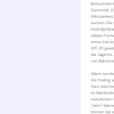
Befeuchtet I
Elastizität.
Wirksamkeit,
suchen. Die 
Hydrolipidba
milden Forme
immer bei si
SPF 20 gewäh
die tägliche
von Bakteri
Wann werden
Als Peeling 
Haut weiche
ist Bambusko
natürlichen
"zieht" Bakt
können Sie w