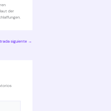
ren
Haut der
chlaffungen.
trada siguiente
→
torios