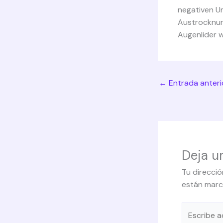
negativen U
Austrocknung
Augenlider w
←
Entrada anteri
Deja u
Tu direcció
están mar
Escribe
aquí...