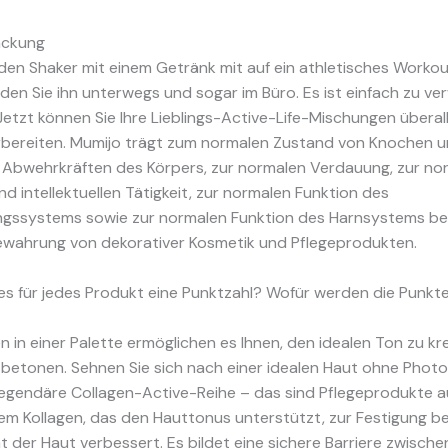
ckung
en Shaker mit einem Getränk mit auf ein athletisches Workou
den Sie ihn unterwegs und sogar im Büro. Es ist einfach zu v
etzt können Sie Ihre Lieblings-Active-Life-Mischungen überal
orbereiten. Mumijo trägt zum normalen Zustand von Knochen u
 Abwehrkräften des Körpers, zur normalen Verdauung, zur no
nd intellektuellen Tätigkeit, zur normalen Funktion des
gssystems sowie zur normalen Funktion des Harnsystems bei. 
bewahrung von dekorativer Kosmetik und Pflegeprodukten.
es für jedes Produkt eine Punktzahl? Wofür werden die Punkt
 in einer Palette ermöglichen es Ihnen, den idealen Ton zu kr
 betonen. Sehnen Sie sich nach einer idealen Haut ohne Phot
 legendäre Collagen-Active-Reihe – das sind Pflegeprodukte a
em Kollagen, das den Hauttonus unterstützt, zur Festigung b
tät der Haut verbessert. Es bildet eine sichere Barriere zwische