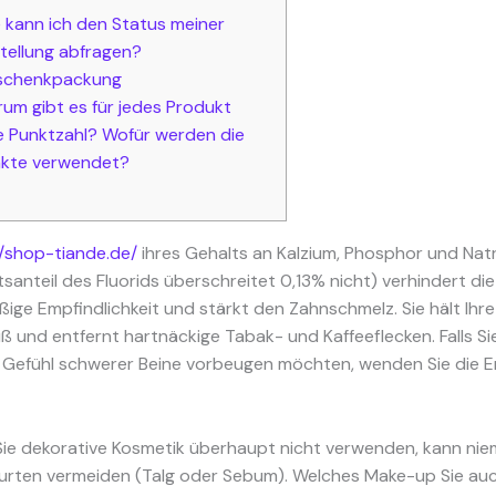
 kann ich den Status meiner
tellung abfragen?
schenkpackung
um gibt es für jedes Produkt
e Punktzahl? Wofür werden die
kte verwendet?
//shop-tiande.de/
ihres Gehalts an Kalzium, Phosphor und Natr
santeil des Fluorids überschreitet 0,13% nicht) verhindert d
ige Empfindlichkeit und stärkt den Zahnschmelz. Sie hält Ihr
iß und entfernt hartnäckige Tabak- und Kaffeeflecken. Falls S
 Gefühl schwerer Beine vorbeugen möchten, wenden Sie die E
ie dekorative Kosmetik überhaupt nicht verwenden, kann ni
rten vermeiden (Talg oder Sebum). Welches Make-up Sie auc