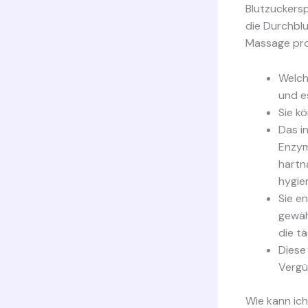
Blutzuckersp
die Durchblu
Massage pro
Welch
und es
Sie k
Das i
Enzym
hartn
hygie
Sie e
gewäh
die t
Diese
Vergü
Wie kann ich