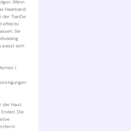
folgen. Wenn
das Haarband
t der TianDe
 effektiv
assen. Sie
 Modeling
s passt sich
fernen /
rgünstigungen
r der Haut.
 Enden. Die
ative
ntfernt