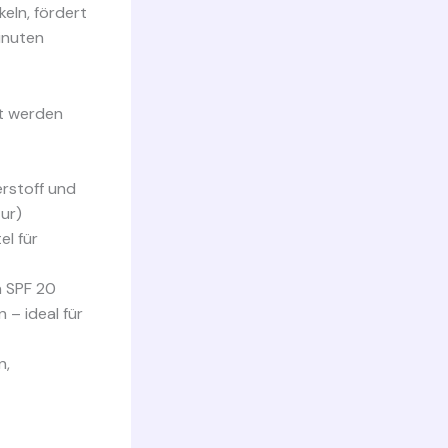
keln, fördert
inuten
nt werden
erstoff und
ur)
el für
n SPF 20
 – ideal für
n,