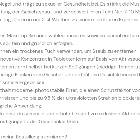
iegel und trägt zu sexueller Gesundheit bei. Es stärkt die Mus
tung der Gesichtshaut und verbessert Ihren Teint.Nur 7-10 M
 Tag führen in nur 3-4 Wochen zu einem sichtbaren Ergebnis.
es Make-up Sie auch wählen, muss es sowieso einmal entfer
 soll fein und gründlich erfolgen.
önnen ein trockenes Tuch verwenden, um Staub zu entfernen.
nnovative Konzentrat in Tablettenform auf Basis von Aktivsau
en entfernt selbst bei kurzen Spülgängen (niedrige Temperat
äckige Flecken vom Geschirr und enthält ein Desinfektionsmitt
nischere Ergebnisse.
nthält moderne, photostabile Filter, die einen Schutzfaktor vo
rleisten und bis zu 95 % der ultravioletten Strahlen blockieren
ägliche Anwendung.
 kannst du sammeln und erhältst Zugriff zu exklusiven Aktione
nstigungen oder Geschenkartikeln.
 meine Bestellung stornieren?