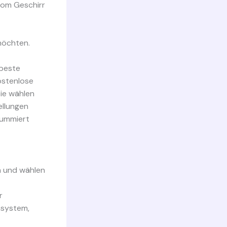
vom Geschirr
möchten.
 beste
kostenlose
Sie wählen
ellungen
summiert
um und wählen
r
nsystem,