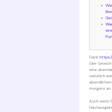
Wie
Bes
Ge
War
ein
Pun
Dank
https:
(der Gewicht
eine übermäß
natürlich we
abendlichen
morgens an.
Auch wenn S
Hautausgebu