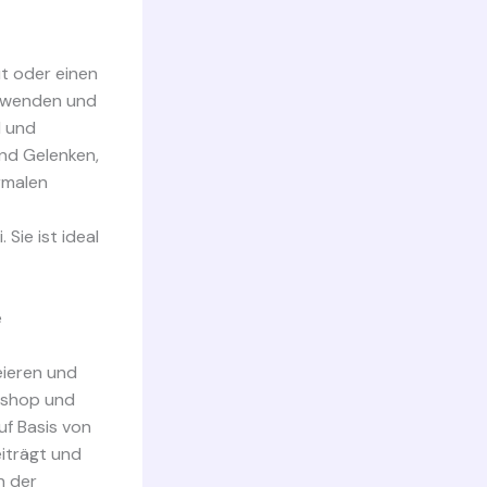
t oder einen
erwenden und
l und
nd Gelenken,
rmalen
Sie ist ideal
e
eieren und
oshop und
uf Basis von
eiträgt und
n der