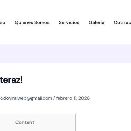
cio
Quienes Somos
Servicios
Galería
Cotizac
teraz!
odoviralweb@gmail.com
/
febrero 11, 2026
Content