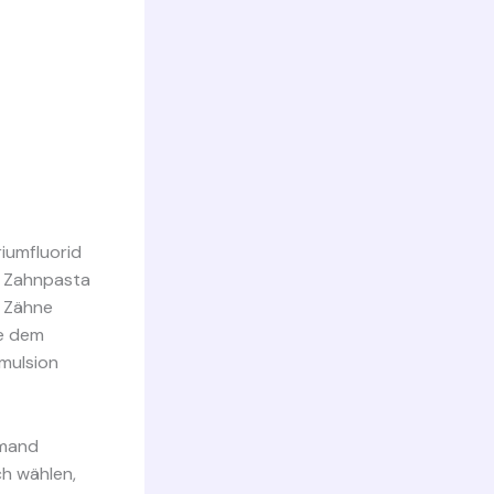
iumfluorid
ie Zahnpasta
e Zähne
ie dem
mulsion
emand
h wählen,