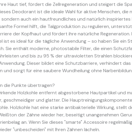
hre Haut tief, fördert die Zellregeneration und steigert die S
 Dieses Deodorant ist die ideale Wahl für aktive Menschen, die 
 sondern auch ein hautfreundliches und natürlich inspiriertes
sanfte Formel hilft, die Talgproduktion zu regulieren, unterstüt
rriere der Kopfhaut und fördert ihre natürliche Regeneration.
l ist es ideal für die tägliche Anwendung – so haben Sie ein
ch. Sie enthält moderne, photostabile Filter, die einen Schutzf
rleisten und bis zu 95 % der ultravioletten Strahlen blockiere
 Anwendung. Dieser bildet eine Schutzbarriere, verhindert das
en und sorgt für eine saubere Wundheilung ohne Narbenbildun
 die Punkte übertragen?
wirkende Holzkohle entfernt abgestorbene Hautpartikel und m
r, geschmeidiger und glatter. Die Hauptreinigungskomponent
hle. Holzkohle hat eine starke antibakterielle Wirkung, stellt 
 Weißton der Zähne wieder her, beseitigt unangenehmen Geru
erienbelag an. Wenn Sie dieses "smarte" Accessoire regelmäßi
ieder "unbescheiden" mit Ihren Zähnen lächeln.