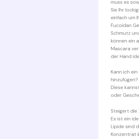
muss es sowi
Sie Ihr loc
einfach um I
Fucoidan Ges
Schmutz und
können ein 
Mascara verw
der Hand ide
Kann ich ein
hinzufügen?
Diese kannst
oder Gesche
Steigert die
Es ist ein i
Lipide sind 
Konzentrat i