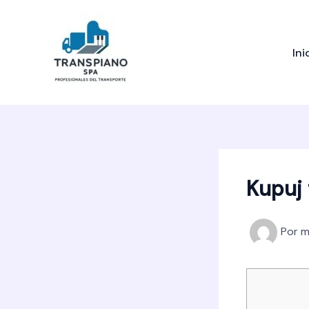
Ir
al
contenido
Ini
Kupuj 
Por
m