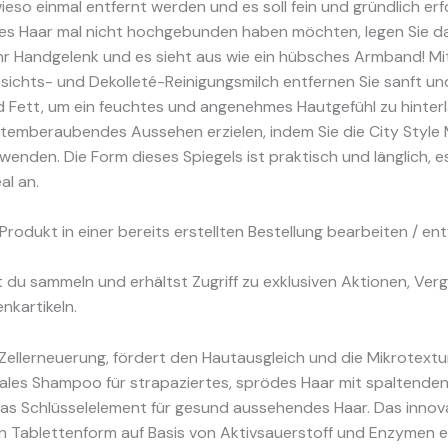
eso einmal entfernt werden und es soll fein und gründlich er
kiges Haar mal nicht hochgebunden haben möchten, legen Sie 
hr Handgelenk und es sieht aus wie ein hübsches Armband! Mi
ichts- und Dekolleté-Reinigungsmilch entfernen Sie sanft und
 Fett, um ein feuchtes und angenehmes Hautgefühl zu hinterl
atemberaubendes Aussehen erzielen, indem Sie die City Style
enden. Die Form dieses Spiegels ist praktisch und länglich, e
al an.
 Produkt in einer bereits erstellten Bestellung bearbeiten / ent
 du sammeln und erhältst Zugriff zu exklusiven Aktionen, Ve
nkartikeln.
 Zellerneuerung, fördert den Hautausgleich und die Mikrotextu
deales Shampoo für strapaziertes, sprödes Haar mit spaltenden
das Schlüsselelement für gesund aussehendes Haar. Das innov
n Tablettenform auf Basis von Aktivsauerstoff und Enzymen e