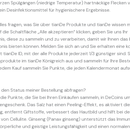
urzen Spülgängen (niedrige Temperatur) hartnäckige Flecken 
ein Desinfektionsmittel für hygienischere Ergebnisse.
lles fragen, was Sie über tianDe Produkte und tianDe wissen 
 die Schaltfläche „Alle akzeptieren“ klicken, geben Sie uns Ihr
is, diese zu sammeln und zu verarbeiten, damit wir Ihnen das
bnis bieten können. Melden Sie sich an und Sie erhalten eine 
 tianDe ID, mit der alle Produkte jederzeit 1/3 günstiger sind. 
gsprodukte im tianDe Königreich aus und sammeln für Ihre Best
 jedem Kauf sammeln Sie Punkte, die jeden Kalendermonat auf
h den Status meiner Bestellung abfragen?
die Punkte, die Sie bei Ihren Einkäufen sammeln, in DeCoins 
iengeschenk. Das Salz hat einen Peeling-Effekt, es aktiviert die
, entfernt Giftstoffe, verbessert das Hautbild und hilft bei de
von Cellulite. Ginseng (Panax ginseng) unterstützt das Immu
körperliche und geistige Leistungsfähigkeit und einen normalen