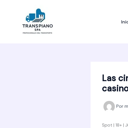
Ir
al
contenido
Ini
Las ci
casino
Por
m
Spot | 18+ |