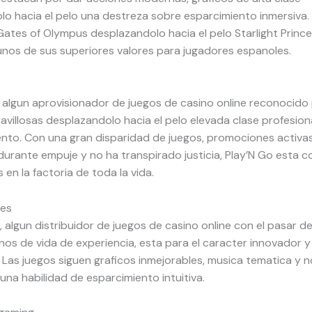
o hacia el pelo una destreza sobre esparcimiento inmersiva.
ates of Olympus desplazandolo hacia el pelo Starlight Princ
unos de sus superiores valores para jugadores espanoles.
 algun aprovisionador de juegos de casino online reconocido
avillosas desplazandolo hacia el pelo elevada clase profesio
ento. Con una gran disparidad de juegos, promociones activ
urante empuje y no ha transpirado justicia, Play’N Go esta 
s en la factoria de toda la vida.
mes
lgun distribuidor de juegos de casino online con el pasar d
nos de vida de experiencia, esta para el caracter innovador 
 Las juegos siguen graficos inmejorables, musica tematica y n
una habilidad de esparcimiento intuitiva.