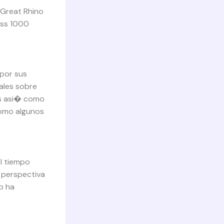
 Great Rhino
ess 1000
 por sus
nales sobre
as asi� como
como algunos
el tiempo
y perspectiva
o ha