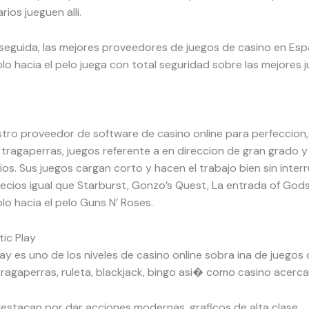
rios jueguen alli.
seguida, las mejores proveedores de juegos de casino en Es
o hacia el pelo juega con total seguridad sobre las mejores j
tro proveedor de software de casino online para perfeccion,
 tragaperras, juegos referente a en direccion de gran grado y
ios. Sus juegos cargan corto y hacen el trabajo bien sin inter
ecios igual que Starburst, Gonzo’s Quest, La entrada of God
o hacia el pelo Guns N’ Roses.
ic Play
ay es uno de los niveles de casino online sobra ina de juegos
ragaperras, ruleta, blackjack, bingo asi� como casino acerca 
estacan por dar acciones modernas, graficos de alta clase