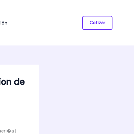
ión
Cotizar
ion de
seri�a |