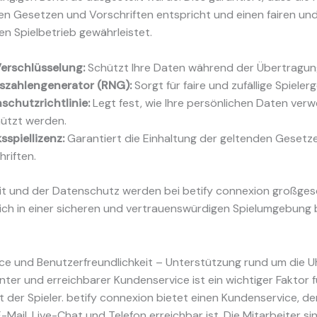
en Gesetzen und Vorschriften entspricht und einen fairen un
n Spielbetrieb gewährleistet.
erschlüsselung:
Schützt Ihre Daten während der Übertragun
lszahlengenerator (RNG):
Sorgt für faire und zufällige Spieler
schutzrichtlinie:
Legt fest, wie Ihre persönlichen Daten ver
ützt werden.
sspiellizenz:
Garantiert die Einhaltung der geltenden Gesetz
hriften.
eit und der Datenschutz werden bei betify connexion großges
sich in einer sicheren und vertrauenswürdigen Spielumgebung
ce und Benutzerfreundlichkeit – Unterstützung rund um die U
ter und erreichbarer Kundenservice ist ein wichtiger Faktor f
t der Spieler. betify connexion bietet einen Kundenservice, d
-Mail, Live-Chat und Telefon erreichbar ist. Die Mitarbeiter sin