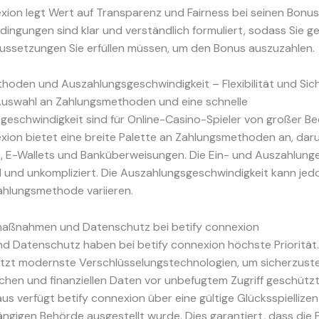
exion legt Wert auf Transparenz und Fairness bei seinen Bon
ingungen sind klar und verständlich formuliert, sodass Sie g
ussetzungen Sie erfüllen müssen, um den Bonus auszuzahlen.
hoden und Auszahlungsgeschwindigkeit – Flexibilität und Sic
Auswahl an Zahlungsmethoden und eine schnelle
geschwindigkeit sind für Online-Casino-Spieler von großer B
xion bietet eine breite Palette an Zahlungsmethoden an, dar
, E-Wallets und Banküberweisungen. Die Ein- und Auszahlunge
l und unkompliziert. Die Auszahlungsgeschwindigkeit kann jed
ahlungsmethode variieren.
maßnahmen und Datenschutz bei betify connexion
nd Datenschutz haben bei betify connexion höchste Priorität.
utzt modernste Verschlüsselungstechnologien, um sicherzuste
ichen und finanziellen Daten vor unbefugtem Zugriff geschützt
us verfügt betify connexion über eine gültige Glücksspiellizen
ngigen Behörde ausgestellt wurde. Dies garantiert, dass die 