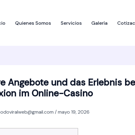
cio
Quienes Somos
Servicios
Galería
Cotizac
e Angebote und das Erlebnis be
xion im Online-Casino
odoviralweb@gmail.com
/
mayo 19, 2026