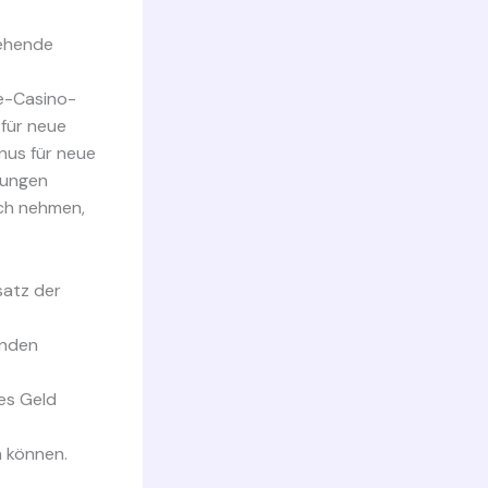
tehende
ne-Casino-
 für neue
nus für neue
gungen
uch nehmen,
satz der
enden
es Geld
 können.