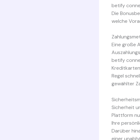
betify conn
Die Bonusbed
welche Vora
Zahlungsmet
Eine große 
Auszahlungs
betify conne
Kreditkarten
Regel schnel
gewählter Z
Sicherheits
Sicherheit u
Plattform n
Ihre persönl
Darüber hina
einer unabhä