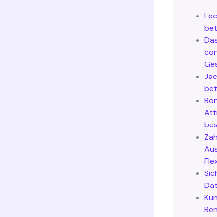
Lec
bet
Das
con
Ge
Jac
bet
Bon
Att
bes
Zah
Aus
Fle
Sic
Dat
Kun
Ben