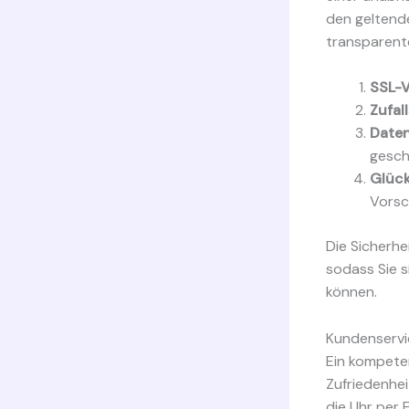
den geltend
transparente
SSL-V
Zufal
Daten
gesch
Glück
Vorsc
Die Sicherh
sodass Sie 
können.
Kundenservi
Ein kompeten
Zufriedenhei
die Uhr per E