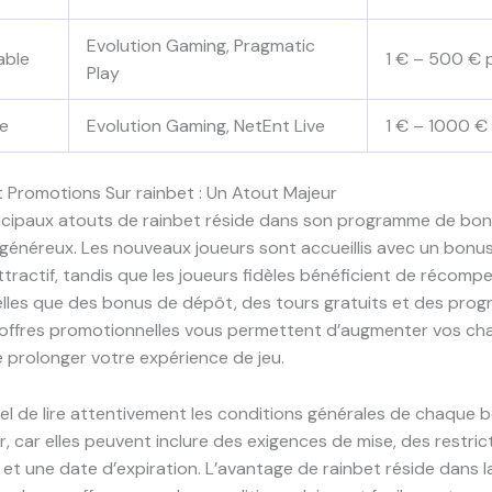
Evolution Gaming, Pragmatic
able
1 € – 500 € p
Play
ve
Evolution Gaming, NetEnt Live
1 € – 1000 € 
 Promotions Sur rainbet : Un Atout Majeur
incipaux atouts de rainbet réside dans son programme de bon
généreux. Les nouveaux joueurs sont accueillis avec un bonu
tractif, tandis que les joueurs fidèles bénéficient de récomp
telles que des bonus de dépôt, des tours gratuits et des pr
es offres promotionnelles vous permettent d’augmenter vos c
 prolonger votre expérience de jeu.
tiel de lire attentivement les conditions générales de chaque
r, car elles peuvent inclure des exigences de mise, des restrict
es et une date d’expiration. L’avantage de rainbet réside dans l