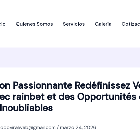
cio
Quienes Somos
Servicios
Galería
Cotizac
on Passionnante Redéfinissez V
ec rainbet et des Opportunités
Inoubliables
odoviralweb@gmail.com
/
marzo 24, 2026