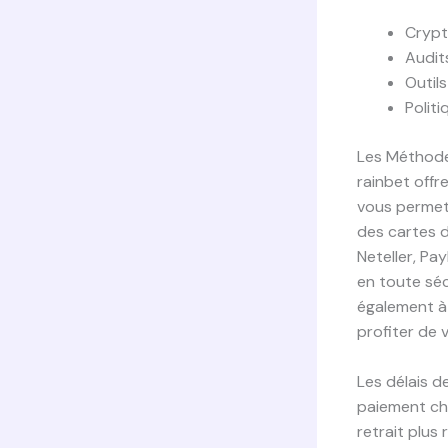
Crypt
Audit
Outils
Polit
Les Méthodes
rainbet off
vous permett
des cartes d
Neteller, Pa
en toute séc
également à 
profiter de v
Les délais d
paiement cho
retrait plus 