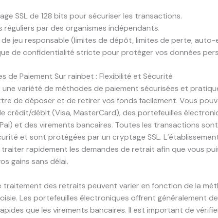
age SSL de 128 bits pour sécuriser les transactions.
s réguliers par des organismes indépendants.
 de jeu responsable (limites de dépôt, limites de perte, auto-
ique de confidentialité stricte pour protéger vos données pers
 de Paiement Sur rainbet : Flexibilité et Sécurité
re une variété de méthodes de paiement sécurisées et pratiqu
re de déposer et de retirer vos fonds facilement. Vous pouve
e crédit/débit (Visa, MasterCard), des portefeuilles électroniqu
yPal) et des virements bancaires. Toutes les transactions son
urité et sont protégées par un cryptage SSL. L’établissemen
traiter rapidement les demandes de retrait afin que vous pui
os gains sans délai.
e traitement des retraits peuvent varier en fonction de la mé
isie. Les portefeuilles électroniques offrent généralement de
rapides que les virements bancaires. Il est important de vérifier