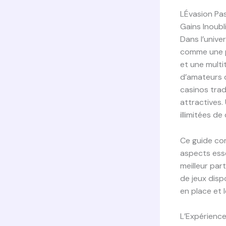
LÉvasion Pas
Gains Inoubl
Dans l’unive
comme une p
et une multi
d’amateurs d
casinos trad
attractives.
illimitées de
Ce guide com
aspects ess
meilleur par
de jeux disp
en place et 
L’Expérience