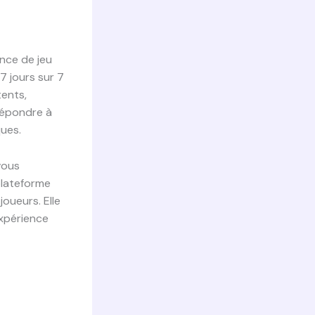
ence de jeu
7 jours sur 7
tents,
répondre à
ques.
vous
plateforme
joueurs. Elle
expérience