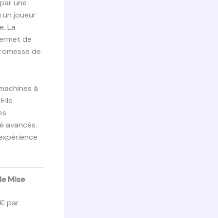
 par une
u un joueur
e. La
 permet de
 promesse de
 machines à
Elle
es
té avancés.
’expérience
de Mise
 € par