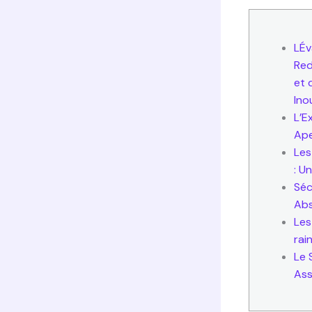
LÉv
Red
et 
Ino
L’E
Ape
Les
: U
Séc
Abs
Les
rai
Le 
Ass