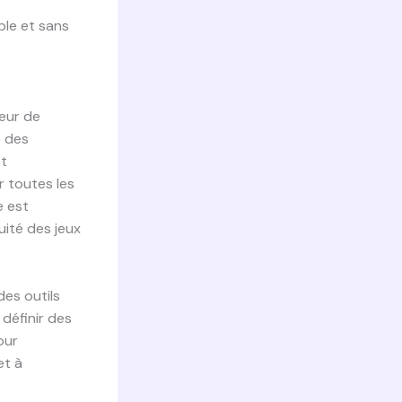
ble et sans
ueur de
e des
et
r toutes les
e est
uité des jeux
es outils
définir des
our
et à