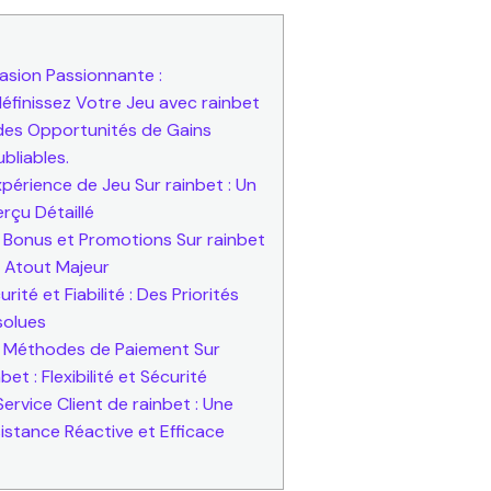
asion Passionnante :
éfinissez Votre Jeu avec rainbet
des Opportunités de Gains
ubliables.
xpérience de Jeu Sur rainbet : Un
rçu Détaillé
 Bonus et Promotions Sur rainbet
n Atout Majeur
urité et Fiabilité : Des Priorités
olues
 Méthodes de Paiement Sur
nbet : Flexibilité et Sécurité
Service Client de rainbet : Une
istance Réactive et Efficace