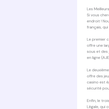
Les Meilleur
Si vous che
endroit ! No
français, qui
Le premier 
offre une la
sous et des 
en ligne (AJ
Le deuxième
offre des je
casino est é
sécurité pou
Enfin, le tr
Légale, qui 