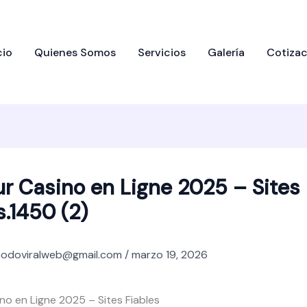
cio
Quienes Somos
Servicios
Galería
Cotizac
ur Casino en Ligne 2025 – Sites
s.1450 (2)
odoviralweb@gmail.com
/
marzo 19, 2026
ino en Ligne 2025 – Sites Fiables