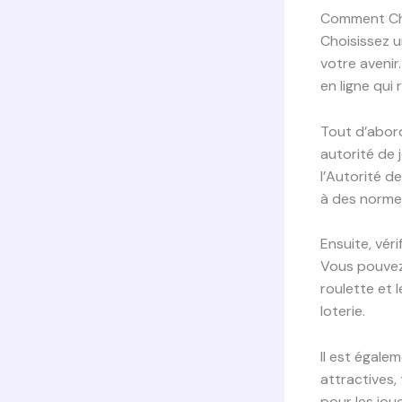
Comment Choi
Choisissez u
votre avenir
en ligne qui
Tout d’abord
autorité de 
l’Autorité de
à des norme
Ensuite, véri
Vous pouvez 
roulette et 
loterie.
Il est égale
attractives,
pour les jou