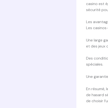
casino est é
sécurité pou
Les avantag
Les casinos
Une large ga
et des jeux d
Des conditio
spéciales.
Une garantie
En résumé, 
de hasard s
de choisir l