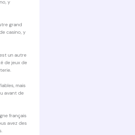
no, y
autre grand
 de casino, y
 est un autre
té de jeux de
terie.
iables, mais
jeu avant de
igne français
ous avez des
s.