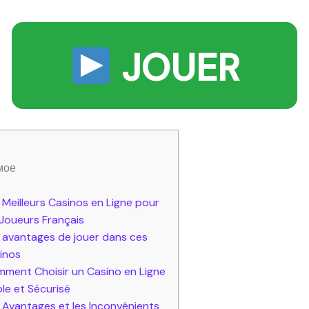
JOUER
мое
 Meilleurs Casinos en Ligne pour
 Joueurs Français
 avantages de jouer dans ces
inos
ment Choisir un Casino en Ligne
ble et Sécurisé
 Avantages et les Inconvénients