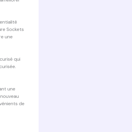
entialité
cure Sockets
re une
curisé qui
curisée.
rant une
t nouveau
nvénients de