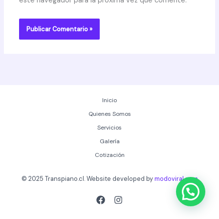
este navegador para la próxima vez que comente.
Inicio
Quienes Somos
Servicios
Galería
Cotización
© 2025 Transpiano.cl. Website developed by
modoviral.com