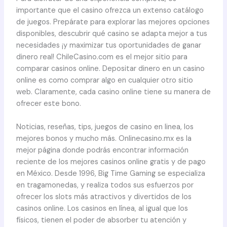
importante que el casino ofrezca un extenso catálogo
de juegos. Prepárate para explorar las mejores opciones
disponibles, descubrir qué casino se adapta mejor a tus
necesidades ¡y maximizar tus oportunidades de ganar
dinero real! ChileCasino.com es el mejor sitio para
comparar casinos online. Depositar dinero en un casino
online es como comprar algo en cualquier otro sitio
web. Claramente, cada casino online tiene su manera de
ofrecer este bono.
Noticias, reseñas, tips, juegos de casino en linea, los
mejores bonos y mucho más. Onlinecasino.mx es la
mejor página donde podrás encontrar información
reciente de los mejores casinos online gratis y de pago
en México. Desde 1996, Big Time Gaming se especializa
en tragamonedas, y realiza todos sus esfuerzos por
ofrecer los slots más atractivos y divertidos de los
casinos online. Los casinos en línea, al igual que los
físicos, tienen el poder de absorber tu atención y