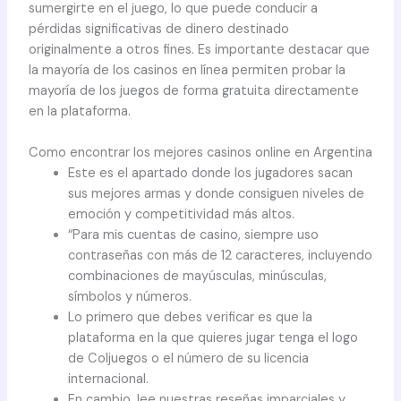
sumergirte en el juego, lo que puede conducir a
pérdidas significativas de dinero destinado
originalmente a otros fines. Es importante destacar que
la mayoría de los casinos en línea permiten probar la
mayoría de los juegos de forma gratuita directamente
en la plataforma.
Como encontrar los mejores casinos online en Argentina
Este es el apartado donde los jugadores sacan
sus mejores armas y donde consiguen niveles de
emoción y competitividad más altos.
“Para mis cuentas de casino, siempre uso
contraseñas con más de 12 caracteres, incluyendo
combinaciones de mayúsculas, minúsculas,
símbolos y números.
Lo primero que debes verificar es que la
plataforma en la que quieres jugar tenga el logo
de Coljuegos o el número de su licencia
internacional.
En cambio, lee nuestras reseñas imparciales y