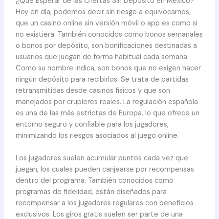
¿Qué Esperar de las Ofertas Sin Depósito en México?
Hoy en día, podemos decir sin riesgo a equivocarnos,
que un casino online sin versión móvil o app es como si
no existiera. También conocidos como bonos semanales
o bonos por depósito, son bonificaciones destinadas a
usuarios que juegan de forma habitual cada semana.
Como su nombre indica, son bonos que no exigen hacer
ningún depósito para recibirlos. Se trata de partidas
retransmitidas desde casinos físicos y que son
manejados por crupieres reales. La regulación española
es una de las más estrictas de Europa, lo que ofrece un
entorno seguro y confiable para los jugadores,
minimizando los riesgos asociados al juego online.
Los jugadores suelen acumular puntos cada vez que
juegan, los cuales pueden canjearse por recompensas
dentro del programa. También conocidos como
programas de fidelidad, están diseñados para
recompensar a los jugadores regulares con beneficios
exclusivos. Los giros gratis suelen ser parte de una