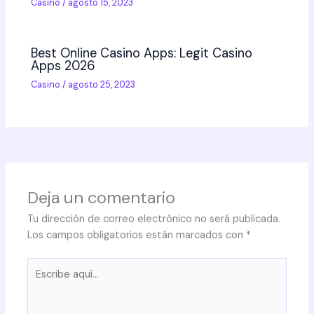
Casino
/
agosto 15, 2023
Best Online Casino Apps: Legit Casino
Apps 2026
Casino
/
agosto 25, 2023
Deja un comentario
Tu dirección de correo electrónico no será publicada.
Los campos obligatorios están marcados con
*
Escribe
aquí...