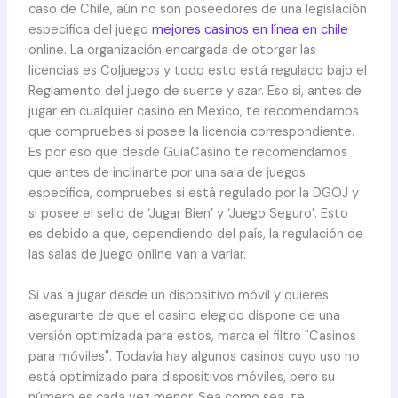
caso de Chile, aún no son poseedores de una legislación
específica del juego
mejores casinos en línea en chile
online. La organización encargada de otorgar las
licencias es Coljuegos y todo esto está regulado bajo el
Reglamento del juego de suerte y azar. Eso si, antes de
jugar en cualquier casino en Mexico, te recomendamos
que compruebes si posee la licencia correspondiente.
Es por eso que desde GuiaCasino te recomendamos
que antes de inclinarte por una sala de juegos
específica, compruebes si está regulado por la DGOJ y
si posee el sello de ‘Jugar Bien’ y ‘Juego Seguro’. Esto
es debido a que, dependiendo del país, la regulación de
las salas de juego online van a variar.
Si vas a jugar desde un dispositivo móvil y quieres
asegurarte de que el casino elegido dispone de una
versión optimizada para estos, marca el filtro "Casinos
para móviles". Todavía hay algunos casinos cuyo uso no
está optimizado para dispositivos móviles, pero su
número es cada vez menor. Sea como sea, te