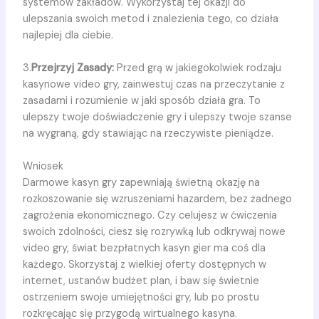
systemów zakładów. Wykorzystaj tej okazji do
ulepszania swoich metod i znalezienia tego, co działa
najlepiej dla ciebie.
3.
Przejrzyj Zasady:
Przed grą w jakiegokolwiek rodzaju
kasynowe video gry, zainwestuj czas na przeczytanie z
zasadami i rozumienie w jaki sposób działa gra. To
ulepszy twoje doświadczenie gry i ulepszy twoje szanse
na wygraną, gdy stawiając na rzeczywiste pieniądze.
Wniosek
Darmowe kasyn gry zapewniają świetną okazję na
rozkoszowanie się wzruszeniami hazardem, bez żadnego
zagrożenia ekonomicznego. Czy celujesz w ćwiczenia
swoich zdolności, ciesz się rozrywką lub odkrywaj nowe
video gry, świat bezpłatnych kasyn gier ma coś dla
każdego. Skorzystaj z wielkiej oferty dostępnych w
internet, ustanów budżet plan, i baw się świetnie
ostrzeniem swoje umiejętności gry, lub po prostu
rozkręcając się przygodą wirtualnego kasyna.