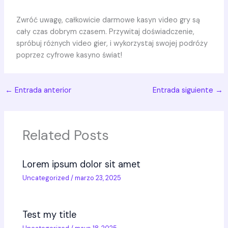
Zwróć uwagę, całkowicie darmowe kasyn video gry są
cały czas dobrym czasem. Przywitaj doświadczenie,
spróbuj różnych video gier, i wykorzystaj swojej podróży
poprzez cyfrowe kasyno świat!
←
Entrada anterior
Entrada siguiente
→
Related Posts
Lorem ipsum dolor sit amet
Uncategorized
/
marzo 23, 2025
Test my title