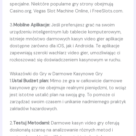
specjalne. Niektóre popularne gry strony obejmują
Casino.org, Vegas Slot Machine Online, i FreeSlots.com.
3.
Mobilne Aplikacje:
Jeśli preferujesz grać na swoim
urządzeniu inteligentnym lub tablecie komputerowym,
istnieje mnóstwo darmowych kasyn video gier aplikacje
dostępne zarówno dla iOS, jak i Androida. Te aplikacje
zapewniają szeroki wachlarz video gier, umożliwiając ci
rozkoszować się doświadczeniem kasynowym w ruchu.
Wskazówki do Gry w Darmowe Kasynowe Gry
1.
Ustal Budżet plan:
Mimo że gra w całkowicie darmowe
kasynowe gry nie obejmuje realnymi pieniędzmi, to wciąż
jest istotne ustalić plan na swoją grę. To pomoże ci
zarządzać swoim czasem i unikanie nadmiernego praktyk
zakładów hazardowych.
2.
Testuj Metodami:
Darmowe kasyn video gry oferują
doskonałą szansę na analizowanie różnych metod i