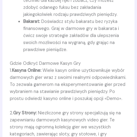
techniki dla każdej ręki i zobacz, czy możesz
zdobyć odanego fuksu bez zakładania
jakiegokolwiek rodzaju prawdziwych pieniędzy.
Bakarat:
Doświadcz stylu bakaratu bez ryzyka
finansowego. Graj w darmowe gry w bakarata i
ćwicz swoje strategie zakładów dla ulepszenia
swoich możliwości na wygraną, gdy grając na
prawdziwe pieniądze.
Gdzie Odkryć Darmowe Kasyn Gry
1.
Kasyna Online:
Wiele kasyn online użytkownikuje wybór
darmowych gier wraz z swoimi realnymi odpowiednikami.
To zezwala gamerom na eksperymentowanie gier przed
wybraniem na stawianie prawdziwych pieniędzy. Po
prostu odwiedź kasyno online i poszukaj opcji «Demo».
2.
Gry Strony:
Niezliczone gry strony specjalizują się na
zapewnianiu darmowych kasynowych video gier. Te
strony mają ogromną kolekcję gier we wszystkich
kategoriach, zawierając sloty, gry stołowe, i gry