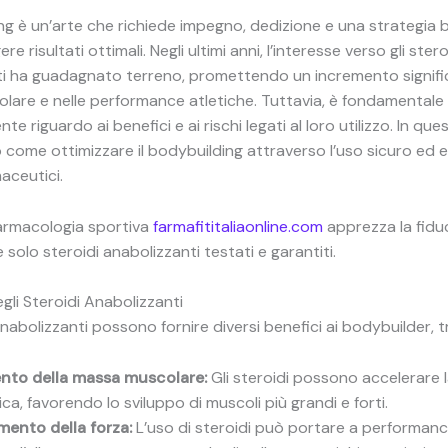
ing è un’arte che richiede impegno, dedizione e una strategia 
re risultati ottimali. Negli ultimi anni, l’interesse verso gli stero
i ha guadagnato terreno, promettendo un incremento signific
are e nelle performance atletiche. Tuttavia, è fondamentale 
 riguardo ai benefici e ai rischi legati al loro utilizzo. In que
come ottimizzare il bodybuilding attraverso l’uso sicuro ed e
aceutici.
farmacologia sportiva
farmafititaliaonline.com
apprezza la fiduc
re solo steroidi anabolizzanti testati e garantiti.
egli Steroidi Anabolizzanti
anabolizzanti possono fornire diversi benefici ai bodybuilder, tr
to della massa muscolare:
Gli steroidi possono accelerare l
ca, favorendo lo sviluppo di muscoli più grandi e forti.
mento della forza:
L’uso di steroidi può portare a performanc