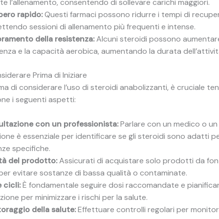
te l’allenamento, consentendo di sollevare carichi maggiori.
ero rapido:
Questi farmaci possono ridurre i tempi di recupe
ttendo sessioni di allenamento più frequenti e intense.
oramento della resistenza:
Alcuni steroidi possono aumentare
enza e la capacità aerobica, aumentando la durata dell’attività
siderare Prima di Iniziare
ma di considerare l’uso di steroidi anabolizzanti, è cruciale ten
ne i seguenti aspetti:
ltazione con un professionista:
Parlare con un medico o un
ione è essenziale per identificare se gli steroidi sono adatti pe
nze specifiche.
tà del prodotto:
Assicurati di acquistare solo prodotti da fonti
i per evitare sostanze di bassa qualità o contaminate.
 cicli:
È fondamentale seguire dosi raccomandate e pianificare 
ione per minimizzare i rischi per la salute.
oraggio della salute:
Effettuare controlli regolari per monitor