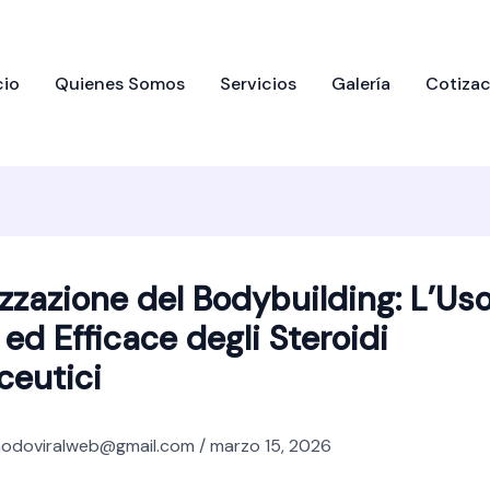
cio
Quienes Somos
Servicios
Galería
Cotizac
zzazione del Bodybuilding: L’Us
 ed Efficace degli Steroidi
ceutici
odoviralweb@gmail.com
/
marzo 15, 2026