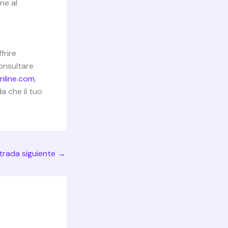
ne al
frire
consultare
online.com
,
a che il tuo
trada siguiente
→