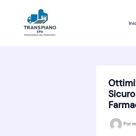
Ir
al
contenido
Ini
Ottimi
Sicuro
Farma
Por
m