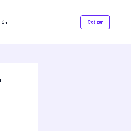
ión
Cotizar
o