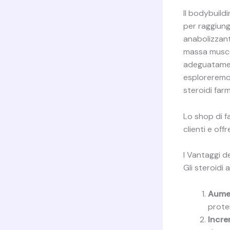
Il bodybuild
per raggiunge
anabolizzant
massa muscol
adeguatamente
esploreremo 
steroidi farm
Lo shop di 
clienti e off
I Vantaggi d
Gli steroidi 
Aumen
protei
Incre