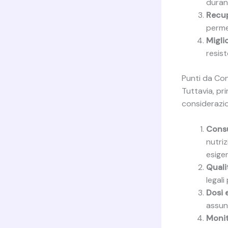
duran
Recup
perme
Migli
resist
Punti da Con
Tuttavia, pri
considerazio
Consu
nutriz
esige
Quali
legal
Dosi e
assunz
Monit