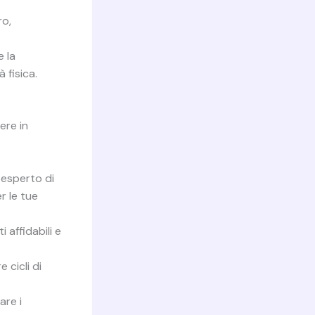
ro,
 la
 fisica.
ere in
 esperto di
r le tue
 affidabili e
cicli di
are i