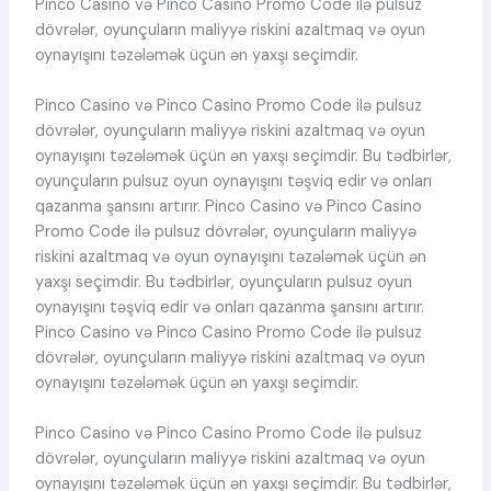
Pinco Casino və Pinco Casino Promo Code ilə pulsuz
dövrələr, oyunçuların maliyyə riskini azaltmaq və oyun
oynayışını təzələmək üçün ən yaxşı seçimdir.
Pinco Casino və Pinco Casino Promo Code ilə pulsuz
dövrələr, oyunçuların maliyyə riskini azaltmaq və oyun
oynayışını təzələmək üçün ən yaxşı seçimdir. Bu tədbirlər,
oyunçuların pulsuz oyun oynayışını təşviq edir və onları
qazanma şansını artırır. Pinco Casino və Pinco Casino
Promo Code ilə pulsuz dövrələr, oyunçuların maliyyə
riskini azaltmaq və oyun oynayışını təzələmək üçün ən
yaxşı seçimdir. Bu tədbirlər, oyunçuların pulsuz oyun
oynayışını təşviq edir və onları qazanma şansını artırır.
Pinco Casino və Pinco Casino Promo Code ilə pulsuz
dövrələr, oyunçuların maliyyə riskini azaltmaq və oyun
oynayışını təzələmək üçün ən yaxşı seçimdir.
Pinco Casino və Pinco Casino Promo Code ilə pulsuz
dövrələr, oyunçuların maliyyə riskini azaltmaq və oyun
oynayışını təzələmək üçün ən yaxşı seçimdir. Bu tədbirlər,