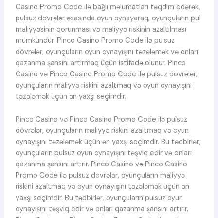
Casino Promo Code ilə bağlı məlumatları təqdim edərək,
pulsuz dövrələr əsasında oyun oynayaraq, oyunçuların pul
maliyyəsinin qorunması və maliyyə riskinin azaltılması
mümkündür. Pinco Casino Promo Code ilə pulsuz
dövrələr, oyunçuların oyun oynayışını təzələmək və onları
qazanma şansını artırmaq üçün istifadə olunur. Pinco
Casino və Pinco Casino Promo Code ilə pulsuz dövrələr,
oyunçuların maliyyə riskini azaltmaq və oyun oynayışını
təzələmək üçün ən yaxşı seçimdir.
Pinco Casino və Pinco Casino Promo Code ilə pulsuz
dövrələr, oyunçuların maliyyə riskini azaltmaq və oyun
oynayışını təzələmək üçün ən yaxşı seçimdir. Bu tədbirlər,
oyunçuların pulsuz oyun oynayışını təşviq edir və onları
qazanma şansını artırır. Pinco Casino və Pinco Casino
Promo Code ilə pulsuz dövrələr, oyunçuların maliyyə
riskini azaltmaq və oyun oynayışını təzələmək üçün ən
yaxşı seçimdir. Bu tədbirlər, oyunçuların pulsuz oyun
oynayışını təşviq edir və onları qazanma şansını artırır.