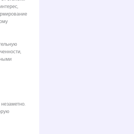
интерес,
ормирование
ному
тельную
ченности,
вными
 незаметно.
орую