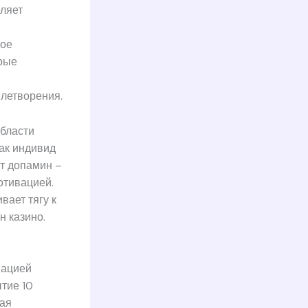
еляет
кое
орые
влетворения.
области
как индивид
т допамин –
отивацией.
ает тягу к
 казино.
вацией
тие 10
ная