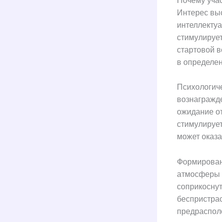
Почему учас
Интерес выс
интеллектуа
стимулирует
стартовой 
в определен
Психологиче
вознагражде
ожидание о
стимулирует
может оказа
Формирован
атмосферы д
соприкоснут
беспристра
предраспол