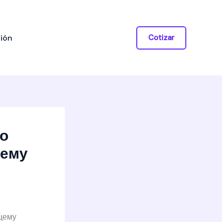
ión
Cotizar
но
щему
щему