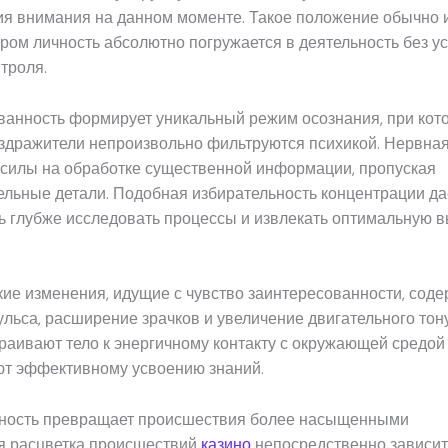
ия внимания на данном моменте. Такое положение обычно
ором личность абсолютно погружается в деятельность без у
троля.
ванность формирует уникальный режим осознания, при кот
здражители непроизвольно фильтруются психикой. Нервная
 силы на обработке существенной информации, пропуская
льные детали. Подобная избирательность концентрации да
 глубже исследовать процессы и извлекать оптимальную в
ие изменения, идущие с чувство заинтересованности, соде
льса, расширение зрачков и увеличение двигательного тону
раивают тело к энергичному контакту с окружающей средой
ют эффективному усвоению знаний.
нность превращает происшествия более насыщенными
я расцветка происшествий
казино
непосредственно зависит