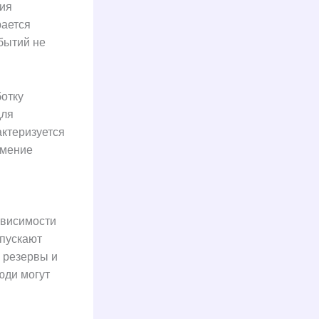
ния
рается
бытий не
отку
для
актеризуется
умение
ависимости
апускают
 резервы и
юди могут