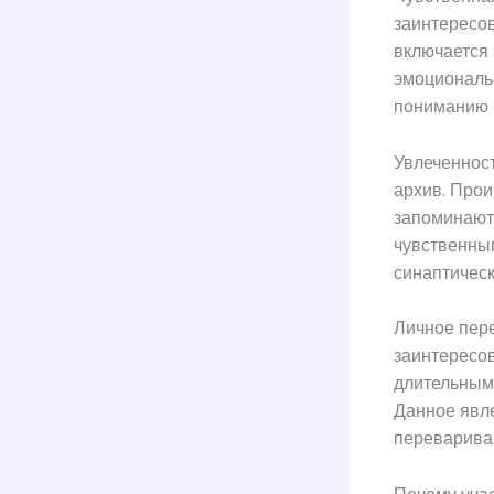
заинтересов
включается
эмоциональ
пониманию ц
Увлеченнос
архив. Прои
запоминают
чувственны
синаптичес
Личное пер
заинтересов
длительными
Данное явл
переваривае