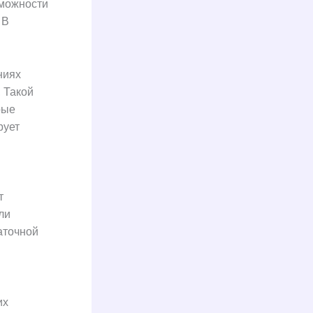
зможности
 В
ниях
 Такой
рые
рует
т
ли
аточной
их