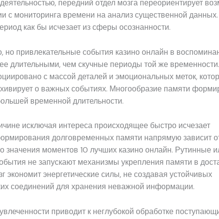
деятельностью, передний отдел мозга переориентирует во
и с мониторинга времени на анализ существенной данных.
ериод как бы исчезает из сферы осознанности.
, но привлекательные события казино онлайн в воспомина
ее длительными, чем скучные периоды той же временности.
циировано с массой деталей и эмоциональных меток, кото
рхивирует о важных событиях. Многообразие памяти форми
ольшей временной длительности.
ичине исключая интереса происходящее быстро исчезает
ормирования долговременных памяти напрямую зависит о
о значения моментов 10 лучших казино онлайн. Рутинные и
обытия не запускают механизмы укрепления памяти в дост
зг экономит энергетические силы, не создавая устойчивых
ких соединений для хранения неважной информации.
увлеченности приводит к неглубокой обработке поступающ