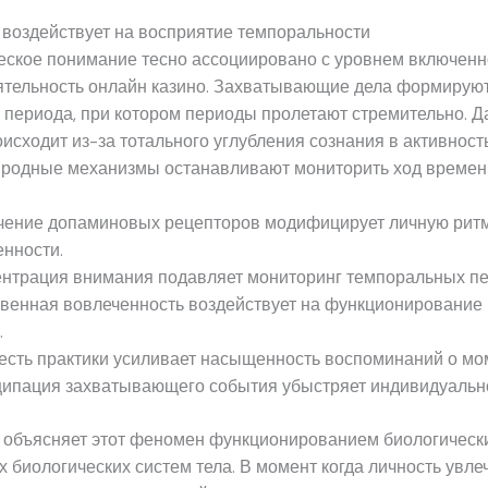
 воздействует на восприятие темпоральности
еское понимание тесно ассоциировано с уровнем включенн
ятельность онлайн казино. Захватывающие дела формирую
 периода, при котором периоды пролетают стремительно. Д
исходит из-за тотального углубления сознания в активность
иродные механизмы останавливают мониторить ход времен
чение допаминовых рецепторов модифицирует личную рит
нности.
нтрация внимания подавляет мониторинг темпоральных пе
венная вовлеченность воздействует на функционирование
.
сть практики усиливает насыщенность воспоминаний о мо
ипация захватывающего события убыстряет индивидуальн
 объясняет этот феномен функционированием биологически
 биологических систем тела. В момент когда личность увле