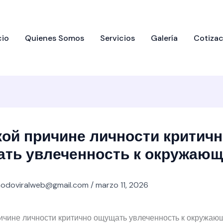
cio
Quienes Somos
Servicios
Galería
Cotizac
кой причине личности критич
ть увлеченность к окружаю
odoviralweb@gmail.com
/
marzo 11, 2026
ричине личности критично ощущать увлеченность к окружаю