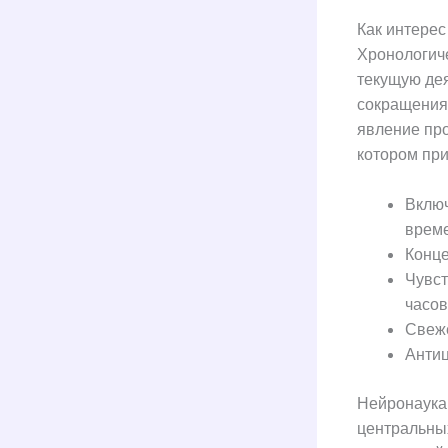
Как интерес
Хронологич
текущую де
сокращения
явление про
котором пр
Вклю
време
Конце
Чувст
часов
Свеже
Антиц
Нейронаука
центральных