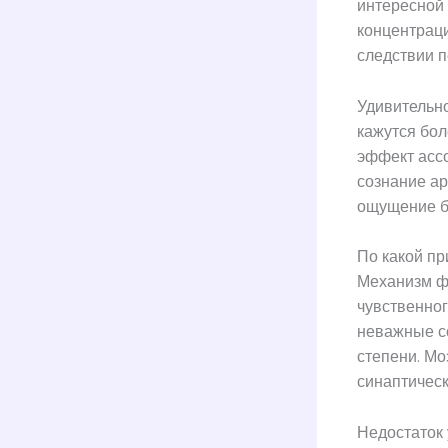
интересной 
концентраци
следствии п
Удивительно
кажутся бол
эффект ассо
сознание а
ощущение б
По какой пр
Механизм ф
чувственног
неважные с
степени. Мо
синаптичес
Недостаток 