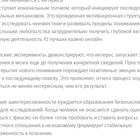
тие начинается с интереса
тупает изначальным толчком, который инициирует последо
льных механизмов. Это врожденная мотивационная структу
 исследовать неизвестное и развивать пределы понимания
вспышки любопытства затруднительно получить глубокой вк
ную деятельность 10 лучших казино онлайн.
ские эксперименты демонстрируют, что интерес запускает
ния в мозге еще до получения конкретной сведений. Прост
ткрытия нового понимания порождает позитивные эмоции и
 к последующему поиску. Это проясняет, отчего процесс из
ться не менее интересным, чем его результат.
ие заинтересованности нуждается образования безопасно
ля исследований. Когда человек не опасается сделать оши
ься с фиаско, он более готов пробовать и ставить вопросы
стного отношения к незнакомому формирует стабильную
оженность к познанию.