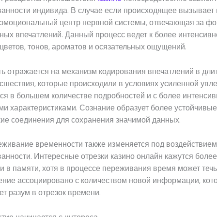
анности индивида. В случае если происходящее вызывает 
 эмоциональный центр нервной системы, отвечающая за ф
ных впечатлений. Данный процесс ведет к более интенсив
ветов, тонов, ароматов и осязательных ощущений.
ть отражается на механизм кодирования впечатлений в дли
сшествия, которые происходили в условиях усиленной увле
ся в большем количестве подробностей и с более интенси
ми характеристиками. Сознание образует более устойчивые
кие соединения для сохранения значимой данных.
еживание временности также изменяется под воздействием
анности. Интересные отрезки казино онлайн кажутся более
 в памяти, хотя в процессе переживания время может течь
ение ассоциировано с количеством новой информации, кот
т разум в отрезок времени.