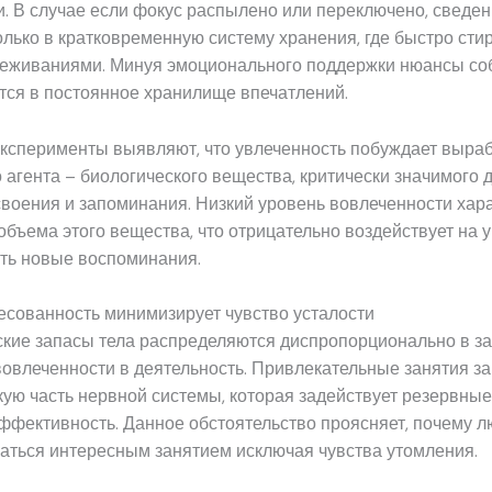
. В случае если фокус распылено или переключено, сведе
олько в кратковременную систему хранения, где быстро сти
еживаниями. Минуя эмоционального поддержки нюансы со
ся в постоянное хранилище впечатлений.
ксперименты выявляют, что увлеченность побуждает выраб
 агента – биологического вещества, критически значимого 
воения и запоминания. Низкий уровень вовлеченности хар
бъема этого вещества, что отрицательно воздействует на 
ть новые воспоминания.
есованность минимизирует чувство усталости
ские запасы тела распределяются диспропорционально в з
вовлеченности в деятельность. Привлекательные занятия з
ую часть нервной системы, которая задействует резервные
ффективность. Данное обстоятельство проясняет, почему л
аться интересным занятием исключая чувства утомления.