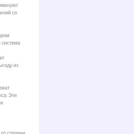
 именуют
силий со
ором
 система
ет
ыгоду из
ржат
са. Эти
 и
 от степени