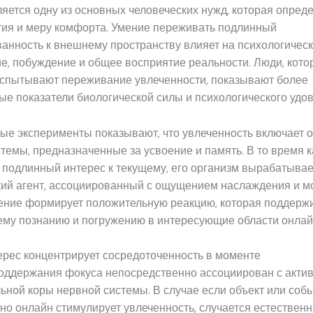
яется одну из основных человеческих нужд, которая опред
тия и меру комфорта. Умение переживать подлинный
анность к внешнему пространству влияет на психологичес
е, побуждение и общее восприятие реальности. Люди, кот
испытывают переживание увлеченности, показывают более
е показатели биологической силы и психологического удо
ые эксперименты показывают, что увлеченность включает 
темы, предназначенные за усвоение и память. В то время 
 подлинный интерес к текущему, его организм вырабатывае
кий агент, ассоциированный с ощущением наслаждения и м
ение формирует положительную реакцию, которая поддержив
му познанию и погружению в интересующие области онлайн
ерес концентрирует сосредоточенность в моменте
оддержания фокуса непосредственно ассоциирован с акти
ной коры нервной системы. В случае если объект или собы
но онлайн стимулирует увлеченность, случается естествен