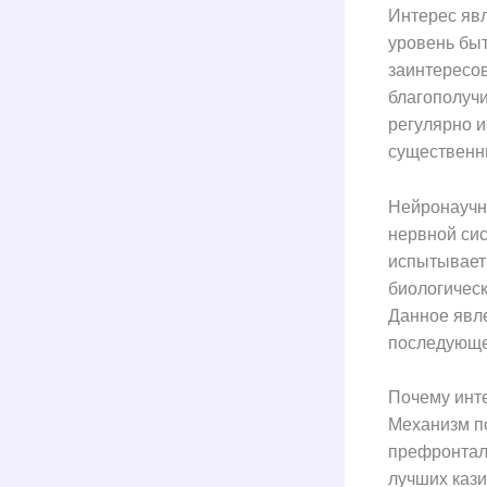
Интерес явл
уровень бы
заинтересов
благополучи
регулярно 
существенны
Нейронаучн
нервной сис
испытывает
биологичес
Данное явл
последующе
Почему инт
Механизм п
префронталь
лучших кази