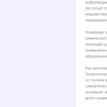
информации
поступает т
новыми пер
перемещают
Новейшие э
химического
операций ус
снижением о
образовыва
Как заинтер
Энергетиче
от степени 
симпатическ
усиливает э
долго заним