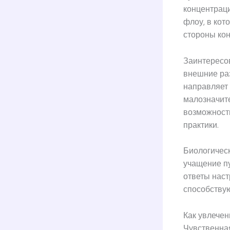
концентрац
флоу, в кот
стороны кон
Заинтересо
внешние ра
направляет
малозначите
возможность
практики.
Биологическ
учащение пу
ответы наст
способству
Как увлече
Чувственна