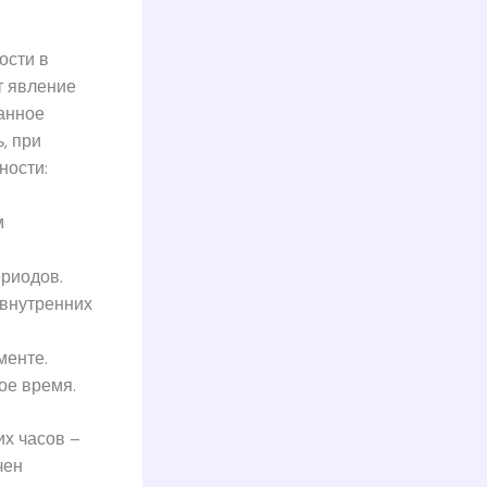
ости в
т явление
анное
, при
ности:
м
риодов.
 внутренних
менте.
ое время.
х часов –
чен