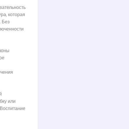
вательность
ра, которая
. Без
люченности
 зоны
ое
учения
й
бку или
. Воспитание