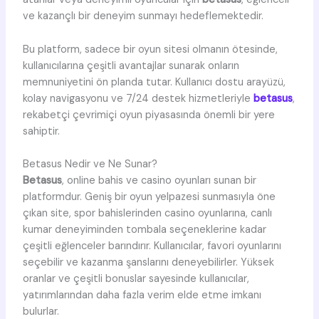
ve kazançlı bir deneyim sunmayı hedeflemektedir.
Bu platform, sadece bir oyun sitesi olmanın ötesinde,
kullanıcılarına çeşitli avantajlar sunarak onların
memnuniyetini ön planda tutar. Kullanıcı dostu arayüzü,
kolay navigasyonu ve 7/24 destek hizmetleriyle
betasus
,
rekabetçi çevrimiçi oyun piyasasında önemli bir yere
sahiptir.
Betasus Nedir ve Ne Sunar?
Betasus
, online bahis ve casino oyunları sunan bir
platformdur. Geniş bir oyun yelpazesi sunmasıyla öne
çıkan site, spor bahislerinden casino oyunlarına, canlı
kumar deneyiminden tombala seçeneklerine kadar
çeşitli eğlenceler barındırır. Kullanıcılar, favori oyunlarını
seçebilir ve kazanma şanslarını deneyebilirler. Yüksek
oranlar ve çeşitli bonuslar sayesinde kullanıcılar,
yatırımlarından daha fazla verim elde etme imkanı
bulurlar.