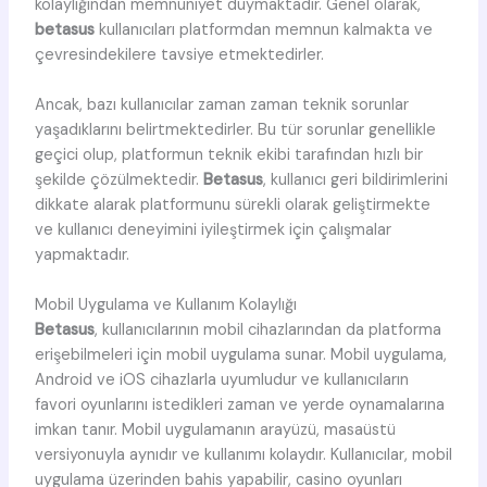
kolaylığından memnuniyet duymaktadır. Genel olarak,
betasus
kullanıcıları platformdan memnun kalmakta ve
çevresindekilere tavsiye etmektedirler.
Ancak, bazı kullanıcılar zaman zaman teknik sorunlar
yaşadıklarını belirtmektedirler. Bu tür sorunlar genellikle
geçici olup, platformun teknik ekibi tarafından hızlı bir
şekilde çözülmektedir.
Betasus
, kullanıcı geri bildirimlerini
dikkate alarak platformunu sürekli olarak geliştirmekte
ve kullanıcı deneyimini iyileştirmek için çalışmalar
yapmaktadır.
Mobil Uygulama ve Kullanım Kolaylığı
Betasus
, kullanıcılarının mobil cihazlarından da platforma
erişebilmeleri için mobil uygulama sunar. Mobil uygulama,
Android ve iOS cihazlarla uyumludur ve kullanıcıların
favori oyunlarını istedikleri zaman ve yerde oynamalarına
imkan tanır. Mobil uygulamanın arayüzü, masaüstü
versiyonuyla aynıdır ve kullanımı kolaydır. Kullanıcılar, mobil
uygulama üzerinden bahis yapabilir, casino oyunları