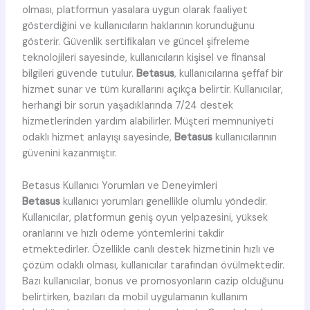
olması, platformun yasalara uygun olarak faaliyet
gösterdiğini ve kullanıcıların haklarının korunduğunu
gösterir. Güvenlik sertifikaları ve güncel şifreleme
teknolojileri sayesinde, kullanıcıların kişisel ve finansal
bilgileri güvende tutulur.
Betasus
, kullanıcılarına şeffaf bir
hizmet sunar ve tüm kurallarını açıkça belirtir. Kullanıcılar,
herhangi bir sorun yaşadıklarında 7/24 destek
hizmetlerinden yardım alabilirler. Müşteri memnuniyeti
odaklı hizmet anlayışı sayesinde,
Betasus
kullanıcılarının
güvenini kazanmıştır.
Betasus Kullanıcı Yorumları ve Deneyimleri
Betasus
kullanıcı yorumları genellikle olumlu yöndedir.
Kullanıcılar, platformun geniş oyun yelpazesini, yüksek
oranlarını ve hızlı ödeme yöntemlerini takdir
etmektedirler. Özellikle canlı destek hizmetinin hızlı ve
çözüm odaklı olması, kullanıcılar tarafından övülmektedir.
Bazı kullanıcılar, bonus ve promosyonların cazip olduğunu
belirtirken, bazıları da mobil uygulamanın kullanım