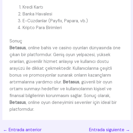
Kredi Kartı
Banka Havalesi
E-Cüzdanlar (Payfix, Papara, vb.)
Kripto Para Birimleri
Sonuç
Betasus
, online bahis ve casino oyunları dünyasında öne
çıkan bir platformdur. Geniş oyun yelpazesi, yüksek
oranları, güvenilir hizmet anlayışı ve kullanıcı dostu
arayüzü ile dikkat çekmektedir. Kullanıcılarına çeşitli
bonus ve promosyonlar sunarak onların kazançlarını
artırmalarına yardımcı olur.
Betasus
, güvenli bir oyun
ortamı sunmayı hedefler ve kullanıcılarının kişisel ve
finansal bilgilerinin korunmasını sağlar. Sonuç olarak,
Betasus
, online oyun deneyimini sevenler için ideal bir
platformdur.
←
Entrada anterior
Entrada siguiente
→