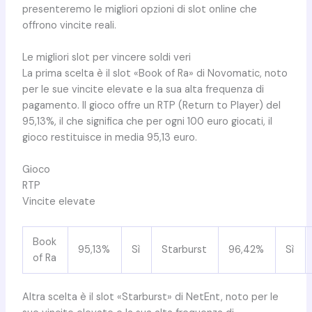
presenteremo le migliori opzioni di slot online che
offrono vincite reali.
Le migliori slot per vincere soldi veri
La prima scelta è il slot «Book of Ra» di Novomatic, noto
per le sue vincite elevate e la sua alta frequenza di
pagamento. Il gioco offre un RTP (Return to Player) del
95,13%, il che significa che per ogni 100 euro giocati, il
gioco restituisce in media 95,13 euro.
Gioco
RTP
Vincite elevate
Book
95,13%
Sì
Starburst
96,42%
Sì
of Ra
Altra scelta è il slot «Starburst» di NetEnt, noto per le