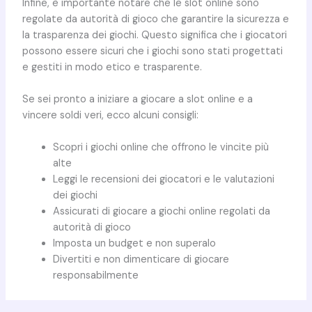
Infine, è importante notare che le slot online sono
regolate da autorità di gioco che garantire la sicurezza e
la trasparenza dei giochi. Questo significa che i giocatori
possono essere sicuri che i giochi sono stati progettati
e gestiti in modo etico e trasparente.
Se sei pronto a iniziare a giocare a slot online e a
vincere soldi veri, ecco alcuni consigli:
Scopri i giochi online che offrono le vincite più
alte
Leggi le recensioni dei giocatori e le valutazioni
dei giochi
Assicurati di giocare a giochi online regolati da
autorità di gioco
Imposta un budget e non superalo
Divertiti e non dimenticare di giocare
responsabilmente