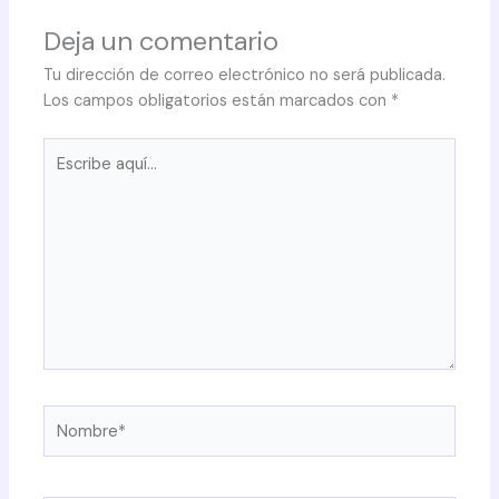
Deja un comentario
Tu dirección de correo electrónico no será publicada.
Los campos obligatorios están marcados con
*
Escribe
aquí...
Nombre*