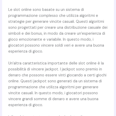
Le slot online sono basate su un sistema di
programmazione complesso che utilizza algoritmi e
strategie per generare vincite casuali. Questi algoritmi
sono progettati per creare una distribuzione casuale dei
simboli e dei bonus, in modo da creare un’esperienza di
gioco emozionante e variabile. In questo modo, i
giocatori possono vincere soldi veri e avere una buona
esperienza di gioco.
Un’altra caratteristica importante delle slot online è la
possibilità di vincere jackpot. I jackpot sono premio in
denaro che possono essere vinti giocando a certi giochi
online. Questi jackpot sono generati da un sistema di
programmazione che utilizza algoritmi per generare
vincite casuali. In questo modo, i giocatori possono
vincere grandi somme di denaro e avere una buona
esperienza di gioco.