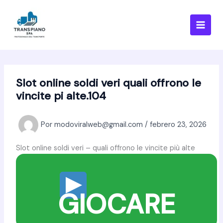
Ir
al
contenido
Slot online soldi veri quali offrono le
vincite pi alte.104
Por
modoviralweb@gmail.com
/
febrero 23, 2026
Slot online soldi veri – quali offrono le vincite più alte
GIOCARE