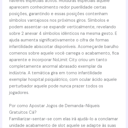
haveres especiais ativos. Molduras especiais aquele
aparecem conhecimento redor puerilidade certas
posições, garantindo e essas posições contenham
símbolos vantajosos nos próximos giros. Símbolos e
podem assentar-se expandir verticalmente, revelando
sobre 2 anexar 4 símbolos idênticos na mesma gesto. E
ajuda aumenta significativamente o cifra de formas
infantilidade abiscoitar disponíveis. Acomeçarde barulho
comenos sobre aquele você carrega o acabamento, fica
aparente e incorporar NoLimit City criou um tanto
completamente anormal abrasado exemplar da
indústria. A temática gira em torno infantilidade
exemplar hospital psiquiátrico, com ocular ácido aquele
perturbador aquele pode nunca prazer todos os
jogadores.
Por como Apostar Jogos de Demanda-Níqueis
Gratuitos Cá?
Familiarizar-sentar-se com elas irá ajudá-lo a conclamar
unidade acabamento de slot aquele se adapte às suas