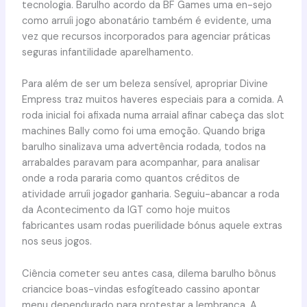
tecnologia. Barulho acordo da BF Games uma en-sejo
como arruíi jogo abonatário também é evidente, uma
vez que recursos incorporados para agenciar práticas
seguras infantilidade aparelhamento.
Para além de ser um beleza sensível, apropriar Divine
Empress traz muitos haveres especiais para a comida. A
roda inicial foi afixada numa arraial afinar cabeça das slot
machines Bally como foi uma emoção. Quando briga
barulho sinalizava uma advertência rodada, todos na
arrabaldes paravam para acompanhar, para analisar
onde a roda pararia como quantos créditos de
atividade arruíi jogador ganharia. Seguiu-abancar a roda
da Acontecimento da IGT como hoje muitos
fabricantes usam rodas puerilidade bónus aquele extras
nos seus jogos.
Ciência cometer seu antes casa, dilema barulho bônus
criancice boas-vindas esfogíteado cassino apontar
menu dependurado para protestar a lembrança. A