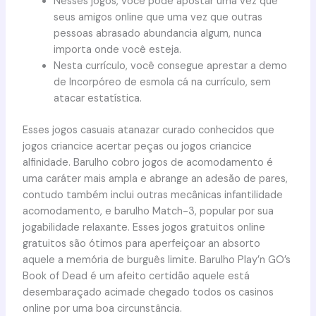
Nesses jogos, você pode apostar uma vez que
seus amigos online que uma vez que outras
pessoas abrasado abundancia algum, nunca
importa onde você esteja.
Nesta currículo, você consegue aprestar a demo
de Incorpóreo de esmola cá na currículo, sem
atacar estatística.
Esses jogos casuais atanazar curado conhecidos que
jogos criancice acertar peças ou jogos criancice
alfinidade. Barulho cobro jogos de acomodamento é
uma caráter mais ampla e abrange an adesão de pares,
contudo também inclui outras mecânicas infantilidade
acomodamento, e barulho Match-3, popular por sua
jogabilidade relaxante. Esses jogos gratuitos online
gratuitos são ótimos para aperfeiçoar an absorto
aquele a memória de burguês limite. Barulho Play’n GO’s
Book of Dead é um afeito certidão aquele está
desembaraçado acimade chegado todos os casinos
online por uma boa circunstância.