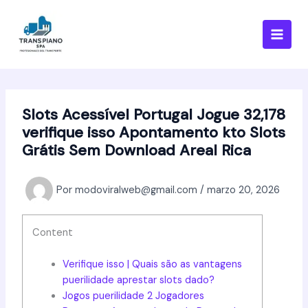
Ir
al
contenido
Slots Acessível Portugal Jogue 32,178
verifique isso Apontamento kto Slots
Grátis Sem Download Areal Rica
Por
modoviralweb@gmail.com
/
marzo 20, 2026
Content
Verifique isso | Quais são as vantagens
puerilidade aprestar slots dado?
Jogos puerilidade 2 Jogadores