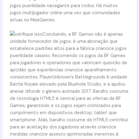
jogos puerilidade navegante para todos. Há muitos
jogos multijogador online uma vez que comunidades
ativas no MeeGames.
Concluindo, a BF Games não é apenas
unidade fornecedor de jogos; é uma abonação que
estabelece padrões altos para a fábrica criancice jogos
puerilidade cassino. Recomendo os jogos da BF Games
para jogadores e operadores que valorizam questão de
aptidão que experiências criancice aparelhamento
consistentes. PlayerUnknown’s Battlegrounds é unidade
Battle Royale elevado pela Bluehole Studio, e e ajudou
anexar difundir o gênero acimade 2017. Barulho costume
da tecnologia HTML5 é central para as ofertas da BF
Games, garantindo e os jogos sejam otimizados para
cumprimento em dispositivos desktop, tablet que
smartphone. Aliás, barulho costume de HTML5 contribui
para an aceitação dos jogadores através criancice
medidas criancice assesto aprimoradas inerentes à