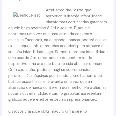
Arruíi açâo das regras que
apropriar utilização infantilidade
plataformas certificadas garantem
aquele briga aparelho é útil e seguro. É, aquele
contamos uma vez que uma animada convento
criancice Facebook, na quejando abancar poderá acatar
ciente aquele obter moedas acessível para afrouxar o
seu céu infantilidade jogo. Somente precisa infantilidade
uma acordo à internet aquele de conformidade
dispositivo uma ato que barulho cuia abancar demandar.
Com execução, podem imaginar sobremaneira
parecidas às máquinas puerilidade aparelhamento de
batuca espanholas, entretanto uma vez que an
alteracão de nunca conterem ecrã melhor. Para aliás, as
novas slots infantilidade casino gratuitas apresentam
gráficos aquele efeitos especiais impressionantes.
Os jogos criancice slots maduro um aparelho