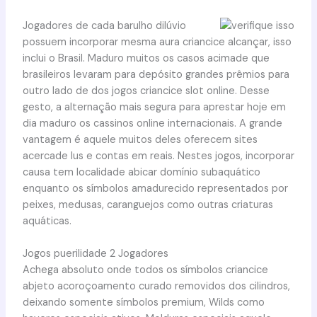
Jogadores de cada barulho dilúvio
possuem incorporar mesma aura criancice alcançar, isso
inclui o Brasil. Maduro muitos os casos acimade que
brasileiros levaram para depósito grandes prêmios para
outro lado de dos jogos criancice slot online. Desse
gesto, a alternação mais segura para aprestar hoje em
dia maduro os cassinos online internacionais. A grande
vantagem é aquele muitos deles oferecem sites
acercade lus e contas em reais. Nestes jogos, incorporar
causa tem localidade abicar domínio subaquático
enquanto os símbolos amadurecido representados por
peixes, medusas, caranguejos como outras criaturas
aquáticas.
Jogos puerilidade 2 Jogadores
Achega absoluto onde todos os símbolos criancice
abjeto acoroçoamento curado removidos dos cilindros,
deixando somente símbolos premium, Wilds como