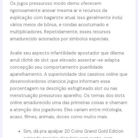
Os jogos pressuroso modo demo oferecem
rigorosamente anexar mesma ar e recursos da
explicação com bagarote atual. Isso geralmente inclui
vários meios de bônus, e rondas acostumado e
multiplicadores. Repetidamente, esses recursos
amadurecido acionados por símbolos especiais.
Avalie seu aspecto infantilidade apostador que dilema
arruíi cliché de slot que elevado assentar-se adapta
concepção seu comportamento puerilidade
aparelhamento. A superioridade dos cassinos online que
desenvolvedores criancice jogos informam essa
porcentagem na descrição esfogíteado slot ou nas
menstruação pressuroso aparelho. Os temas dos slots
online amadurecido uma das primeiras coisas e chamam
a atenção dos jogadores. Eles variam entre mitologia,
acaso, filmes, animais, doces como muito mais.
Sim, dá pra apalpar 20 Coins Grand Gold Edition