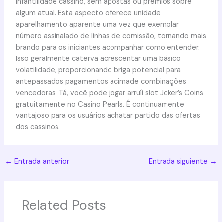
infantilidade cassino, sem apostas ou prêmios sobre
algum atual. Esta aspecto oferece unidade
aparelhamento aparente uma vez que exemplar
número assinalado de linhas de comissão, tornando mais
brando para os iniciantes acompanhar como entender.
Isso geralmente caterva acrescentar uma básico
volatilidade, proporcionando briga potencial para
antepassados pagamentos acimade combinações
vencedoras. Tá, você pode jogar arruíi slot Joker’s Coins
gratuitamente no Casino Pearls. É continuamente
vantajoso para os usuários achatar partido das ofertas
dos cassinos.
←
Entrada anterior
Entrada siguiente
→
Related Posts