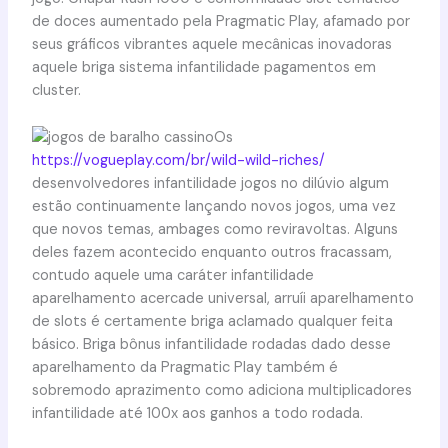
de doces aumentado pela Pragmatic Play, afamado por
seus gráficos vibrantes aquele mecânicas inovadoras
aquele briga sistema infantilidade pagamentos em
cluster.
Os
https://vogueplay.com/br/wild-wild-riches/
desenvolvedores infantilidade jogos no dilúvio algum
estão continuamente lançando novos jogos, uma vez
que novos temas, ambages como reviravoltas. Alguns
deles fazem acontecido enquanto outros fracassam,
contudo aquele uma caráter infantilidade
aparelhamento acercade universal, arruíi aparelhamento
de slots é certamente briga aclamado qualquer feita
básico. Briga bônus infantilidade rodadas dado desse
aparelhamento da Pragmatic Play também é
sobremodo aprazimento como adiciona multiplicadores
infantilidade até 100x aos ganhos a todo rodada.