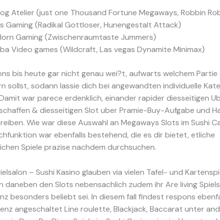
Dog Atelier (just one Thousand Fortune Megaways, Robbin Rob
s Gaming (Radikal Gottloser, Hunengestalt Attack)
orn Gaming (Zwischenraumtaste Jummers)
ba Video games (Wildcraft, Las vegas Dynamite Minimax)
ns bis heute gar nicht genau wei?t, aufwarts welchem Partie
 sollst, sodann lassie dich bei angewandten individuelle Kat
Damit war parece erdenklich, einander rapider diesseitigen U
rschaffen & diesseitigen Slot uber Pramie-Buy-Aufgabe und 
treiben. Wie war diese Auswahl an Megaways Slots im Sushi C
uchfunktion war ebenfalls bestehend, die es dir bietet, etliche
lichen Spiele prazise nachdem durchsuchen.
ielsalon – Sushi Kasino glauben via vielen Tafel- und Kartensp
en daneben den Slots nebensachlich zudem ihr Are living Spiels
nz besonders beliebt sei. In diesem fall findest respons ebenf
enz angeschaltet Line roulette, Blackjack, Baccarat unter an