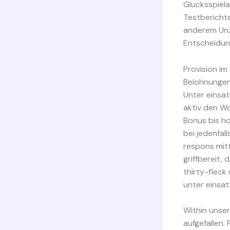
Glucksspiela
Testberichte
anderem Unzu
Entscheidung
Provision i
Belohnungen
Unter einsa
aktiv den Wo
Bonus bis ho
bei jedenfal
respons mitt
griffbereit,
thirty-fleck
unter einsat
Within unser
aufgefallen. 