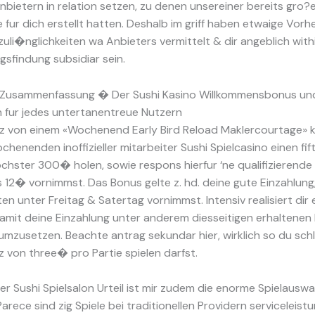
nbietern in relation setzen, zu denen unsereiner bereits gro?
 fur dich erstellt hatten. Deshalb im griff haben etwaige Vorh
li�nglichkeiten wa Anbieters vermittelt & dir angeblich with
sfindung subsidiar sein.
m Zusammenfassung � Der Sushi Kasino Willkommensbonus un
 fur jedes untertanentreue Nutzern
tz von einem «Wochenend Early Bird Reload Maklercourtage» k
chenenden inoffizieller mitarbeiter Sushi Spielcasino einen fi
chster 300� holen, sowie respons hierfur ‘ne qualifizierende
ls 12� vornimmst. Das Bonus gelte z. hd. deine gute Einzahlung,
en unter Freitag & Satertag vornimmst. Intensiv realisiert dir
 damit deine Einzahlung unter anderem diesseitigen erhaltenen
 umzusetzen. Beachte antrag sekundar hier, wirklich so du sch
z von three� pro Partie spielen darfst.
er Sushi Spielsalon Urteil ist mir zudem die enorme Spielauswa
Parece sind zig Spiele bei traditionellen Providern serviceleist