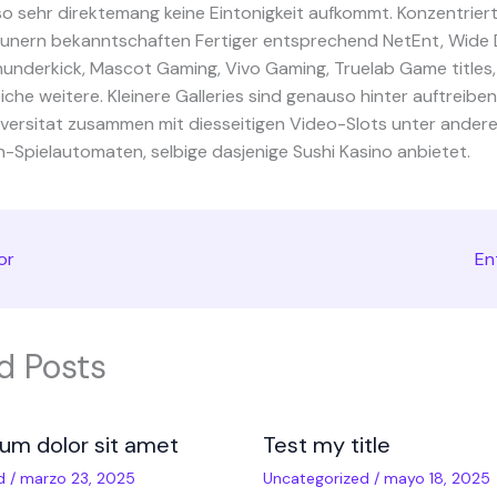
o sehr direktemang keine Eintonigkeit aufkommt. Konzentriert
unern bekanntschaften Fertiger entsprechend NetEnt, Wide
hunderkick, Mascot Gaming, Vivo Gaming, Truelab Game titles
eiche weitere. Kleinere Galleries sind genauso hinter auftreibe
versitat zusammen mit diesseitigen Video-Slots unter ander
Spielautomaten, selbige dasjenige Sushi Kasino anbietet.
or
En
d Posts
um dolor sit amet
Test my title
d
/
marzo 23, 2025
Uncategorized
/
mayo 18, 2025