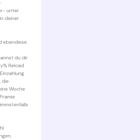
e
er- unter
in deiner
d ebendiese
annst du dir
fty% Reload
 Einzahlung
 die
 eine Woche
 Pramie
limmstenfalls
hl
ungen,