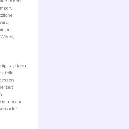
lich durch
ungen,
zliche
wird,
ielen
 Wheel,
dig ist, dann
 stelle
 dessen
derzeit
n
te immerdar
eben oder