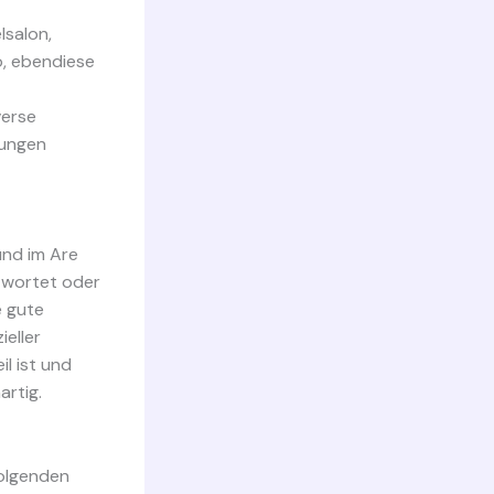
lsalon,
o, ebendiese
verse
rungen
und im Are
twortet oder
e gute
ieller
il ist und
artig.
folgenden