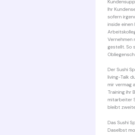
Kundensuppor
Ihr Kundense
sofern irgen
inside eine
Arbeitskolle
Vernehmen 
gestellt. S
Obliegensch
Der Sushi S
living-Talk
mir vermag a
Training ihr 
mitarbeiter 
bleibt zweit
Das Sushi Sp
Daselbst mo