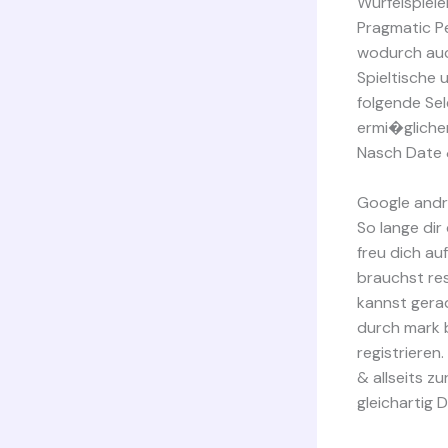
Wurfelspiele
Pragmatic P
wodurch auch
Spieltische 
folgende Sel
ermi�glichen
Nasch Date &
Google andro
So lange dir
freu dich auf
brauchst re
kannst gerad
durch mark 
registrieren
& allseits z
gleichartig 