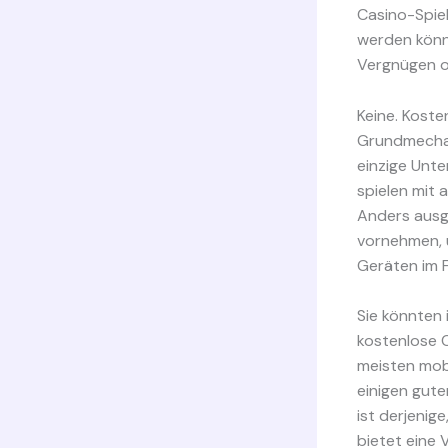
Casino-Spiel
werden könne
Vergnügen on
Keine. Kost
Grundmechan
einzige Unte
spielen mit 
Anders ausg
vornehmen, 
Geräten im F
Sie könnten 
kostenlose 
meisten mob
einigen gute
ist derjenig
bietet eine V