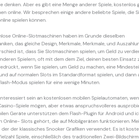
e denken. Aber es gibt eine Menge anderer Spiele, kostenlos 
n online. Wir besprechen einige andere beliebte Spiele, die S
line spielen können.
enlose Online-Slotmaschinen haben im Grunde dieselben
iken, das gleiche Design, Merkmale, Merkmale, und Auszahlu
rschied ist, dass Sie Slotmaschinen spielen, um Geld zu verdi
anderen Spielern, oft mit dem dem Ziel, deinen besten Einsatz 
edrückt, wenn Sie spielen, um Geld zu machen, eine Mindeste
und auf normalen Slots im Standardformat spielen, und dann 
lash-Modus spielen für eine wenige Minuten.
interessiert sein an kostenlosen mobilen Spielautomaten, wen
Casino-Spiele mögen, aber etwas anspruchsvolleres ausprobie
ilen Geräte unterstützen dem Flash-Plugin für Android und i
n Online- Slots gehört, die auf Mobilgeräten funktionieren. M
e, der der klassisches Snooker Grafiken verwendet. Es ist kost
ielzahl Spiele, einschließlich des traditionellen Zwei-Bildschirm