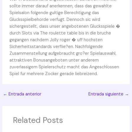
sollte immer darauf anerkennen, dass das gewahlte
Spielsalon folgende gultige Berechtigung das
Glucksspielbehorde verfugt. Dennoch sic wird
sichergestellt, dass unser angebotenen Glucksspiele �
durch Slots via The roulette table bis in die bruche
gegangen nachdem Jolly roger � uff hochsten
Sicherheitsstandards verflie?en. Nachfolgende
Zusammenstellung aufgebraucht gro?er Spielauswahl,
attraktiven Bonusangeboten unter anderem
zuverlassigem Spielerschutz macht das Angeschlossen
Spiel fur mehrere Zocker gerade liebreizend.
←
Entrada anterior
Entrada siguiente
→
Related Posts