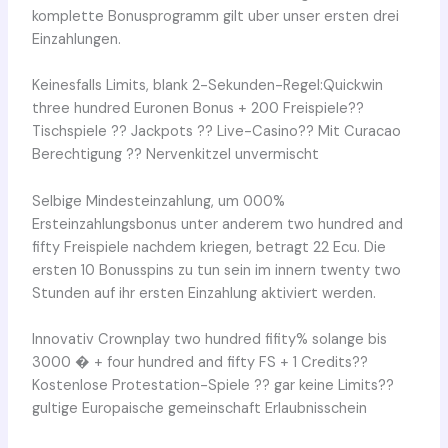
komplette Bonusprogramm gilt uber unser ersten drei
Einzahlungen.
Keinesfalls Limits, blank 2-Sekunden-Regel:Quickwin
three hundred Euronen Bonus + 200 Freispiele??
Tischspiele ?? Jackpots ?? Live-Casino?? Mit Curacao
Berechtigung ?? Nervenkitzel unvermischt
Selbige Mindesteinzahlung, um 000%
Ersteinzahlungsbonus unter anderem two hundred and
fifty Freispiele nachdem kriegen, betragt 22 Ecu. Die
ersten 10 Bonusspins zu tun sein im innern twenty two
Stunden auf ihr ersten Einzahlung aktiviert werden.
Innovativ Crownplay two hundred fifity% solange bis
3000 � + four hundred and fifty FS + 1 Credits??
Kostenlose Protestation-Spiele ?? gar keine Limits??
gultige Europaische gemeinschaft Erlaubnisschein