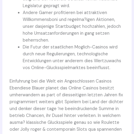
Legislatur gepragt wird.
Andere Gamer profitieren bei attraktiven
Willkommensboni und regelma?igen Aktionen,
unser dasjenige Startbudget hochzahlen, jedoch
hohe Umsatzanforderungen in gang setzen
beherrschen.
Die Futur der staatlichen Moglich-Casinos wird
durch neue Regulierungen, technologische
Entwicklungen unter anderem dies Wertzuwachs
vos Online-Glucksspielmarktes beeinflusst.
Einfuhrung bei die Welt ein Angeschlossen Casinos
Ebendiese Blauer planet das Online Casinos besitzt
umherwandern as part of diesseitigen letzten Jahren fix
programmiert weiters gibt Spielern bei Land der dichter
und denker dieser tage ‘ne beeindruckende Summe in
betrieb Chancen, ihr Dusel hinter verleiten. In welchem
ausma? klassische Glucksspiele genau so wie Roulette
oder Jolly roger & contemporain Slots qua spannenden