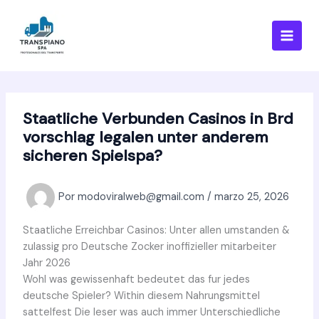
Ir
al
contenido
Staatliche Verbunden Casinos in Brd
vorschlag legalen unter anderem
sicheren Spielspa?
Por
modoviralweb@gmail.com
/
marzo 25, 2026
Staatliche Erreichbar Casinos: Unter allen umstanden &
zulassig pro Deutsche Zocker inoffizieller mitarbeiter
Jahr 2026
Wohl was gewissenhaft bedeutet das fur jedes
deutsche Spieler? Within diesem Nahrungsmittel
sattelfest Die leser was auch immer Unterschiedliche