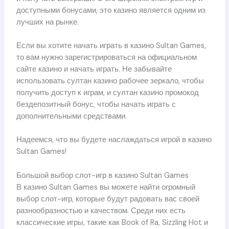
доступными бонусами, это казино является одним из
лучших на рынке.
Если вы хотите начать играть в казино Sultan Games,
то вам нужно зарегистрироваться на официальном
сайте казино и начать играть. Не забывайте
использовать султан казино рабочее зеркало, чтобы
получить доступ к играм, и султан казино промокод
бездепозитный бонус, чтобы начать играть с
дополнительными средствами.
Надеемся, что вы будете наслаждаться игрой в казино
Sultan Games!
Большой выбор слот-игр в казино Sultan Games
В казино Sultan Games вы можете найти огромный
выбор слот-игр, которые будут радовать вас своей
разнообразностью и качеством. Среди них есть
классические игры, такие как Book of Ra, Sizzling Hot и