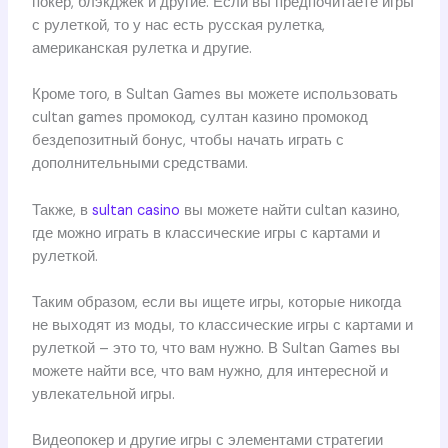
покер, блэкджек и другие. Если вы предпочитаете игры
с рулеткой, то у нас есть русская рулетка,
американская рулетка и другие.
Кроме того, в Sultan Games вы можете использовать
сultan games промокод, султан казино промокод
бездепозитный бонус, чтобы начать играть с
дополнительными средствами.
Также, в
sultan casino
вы можете найти сultan казино,
где можно играть в классические игры с картами и
рулеткой.
Таким образом, если вы ищете игры, которые никогда
не выходят из моды, то классические игры с картами и
рулеткой – это то, что вам нужно. В Sultan Games вы
можете найти все, что вам нужно, для интересной и
увлекательной игры.
Видеопокер и другие игры с элементами стратегии