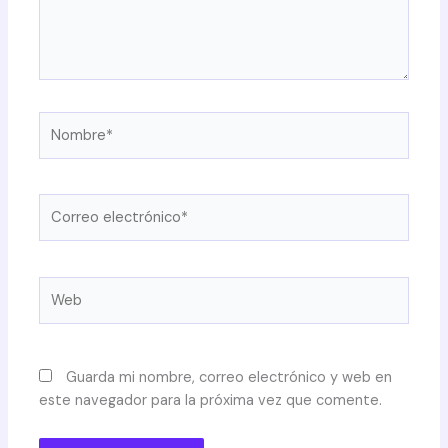
Nombre*
Correo
electrónico*
Web
Guarda mi nombre, correo electrónico y web en
este navegador para la próxima vez que comente.