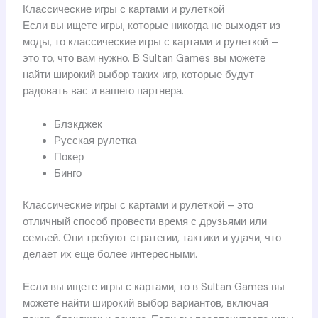
Классические игры с картами и рулеткой
Если вы ищете игры, которые никогда не выходят из
моды, то классические игры с картами и рулеткой –
это то, что вам нужно. В Sultan Games вы можете
найти широкий выбор таких игр, которые будут
радовать вас и вашего партнера.
Блэкджек
Русская рулетка
Покер
Бинго
Классические игры с картами и рулеткой – это
отличный способ провести время с друзьями или
семьей. Они требуют стратегии, тактики и удачи, что
делает их еще более интересными.
Если вы ищете игры с картами, то в Sultan Games вы
можете найти широкий выбор вариантов, включая