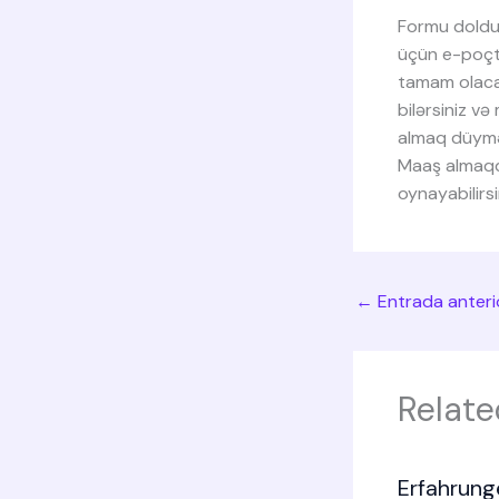
Formu doldu
üçün e-poçt 
tamam olaca
bilərsiniz v
almaq düyməs
Maaş almaqda
oynayabilirsi
←
Entrada anteri
Relate
Erfahrung