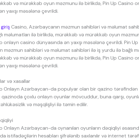
rəkkəb və mürəkkəb oyun məzmunu ilə birlikdə, Pin Up Casino o
n yaxşı məsələnə çevrildi.
giriş
Casino, Azərbaycanın məzmun sahibləri və məlumat sahiblə
ğlı məlumatları ilə birlikdə, mürəkkəb və mürəkkəb oyun məzmunu 
o onlayn casino dünyasında ən yaxşı məsələnə çevrildi. Pin Up
 məzmun sahibləri və məlumat sahibləri ilə iş yurdu ilə bağlı mə
rəkkəb və mürəkkəb oyun məzmunu ilə birlikdə, Pin Up Casino o
n yaxşı məsələnə çevrildi.
ar və xasallar
o Onlayn Azərbaycan-da populyar olan bir qazino tərəfindən 
Bu qazinoda çoxlu onlayn oyunlar mövcuddur, buna qarşı, oyunlar
əhlükəsizlik və məşqlişliyi ilə təmin edilir.
iqliyi
o Onlayn Azərbaycan-da oynanılan oyunların dəqiqliyi əsasın
oda istifadəçilərin hesabları şifrələnib saxlanılır və internet tər