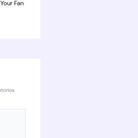
 Your Fan
torios