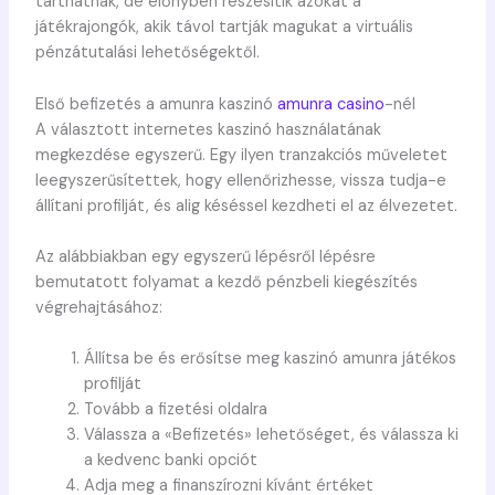
tarthatnak, de előnyben részesítik azokat a
játékrajongók, akik távol tartják magukat a virtuális
pénzátutalási lehetőségektől.
Első befizetés a amunra kaszinó
amunra casino
-nél
A választott internetes kaszinó használatának
megkezdése egyszerű. Egy ilyen tranzakciós műveletet
leegyszerűsítettek, hogy ellenőrizhesse, vissza tudja-e
állítani profilját, és alig késéssel kezdheti el az élvezetet.
Az alábbiakban egy egyszerű lépésről lépésre
bemutatott folyamat a kezdő pénzbeli kiegészítés
végrehajtásához:
Állítsa be és erősítse meg kaszinó amunra játékos
profilját
Tovább a fizetési oldalra
Válassza a «Befizetés» lehetőséget, és válassza ki
a kedvenc banki opciót
Adja meg a finanszírozni kívánt értéket