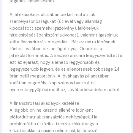
fogadási irányelveknek.
A játékosoknak általában be kell mutatniuk
személyazonosságukat (útlevél vagy államilag
kibocsátott személyi igazolvány), lakóhelyük
hitelesítését (bankszámlakivonat), valamint igazolniuk
kell a finanszírozási megoldást. Bár ez extra lépésnek
tűnhet, valóban biztonságot nyújt Önnek és a
játékplatformnak is. A kaszinó amunra leegyszerűsítette
ezt az eljárást, hogy a lehető leggyorsabb és
legegyszerűbb legyen, és az ellenőrzések többsége 24
órán belül megtörténik. A jóváhagyás pillanatában
korlátlan engedélyt kap számos bankroll és
nyereménygyűjtési módhoz, további késedelem nélkül.
A finanszírozási akadályok kezelése
A legjobb online kaszinó ellenére időnként
előfordulhatnak tranzakciós nehézségek. Ha
problémákba ütközik a tranzakciókkal vagy a
kifizetésekkel a casino online-nál, különböző