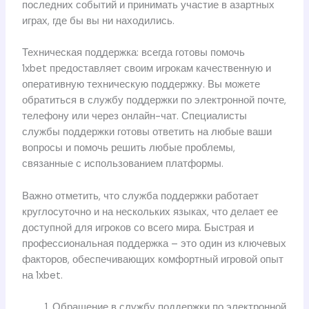
последних событий и принимать участие в азартных
играх, где бы вы ни находились.
Техническая поддержка: всегда готовы помочь
1xbet предоставляет своим игрокам качественную и
оперативную техническую поддержку. Вы можете
обратиться в службу поддержки по электронной почте,
телефону или через онлайн-чат. Специалисты
службы поддержки готовы ответить на любые ваши
вопросы и помочь решить любые проблемы,
связанные с использованием платформы.
Важно отметить, что служба поддержки работает
круглосуточно и на нескольких языках, что делает ее
доступной для игроков со всего мира. Быстрая и
профессиональная поддержка – это один из ключевых
факторов, обеспечивающих комфортный игровой опыт
на 1xbet.
Обращение в службу поддержки по электронной