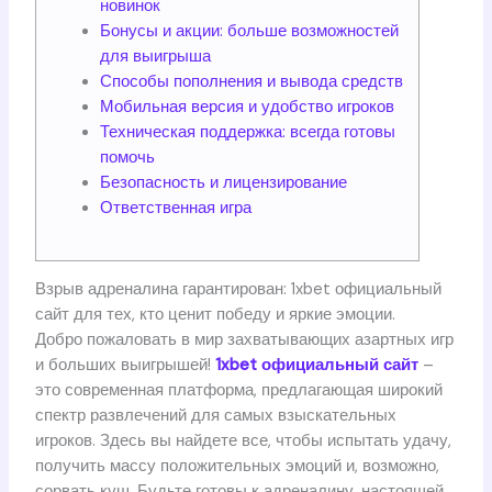
новинок
Бонусы и акции: больше возможностей
для выигрыша
Способы пополнения и вывода средств
Мобильная версия и удобство игроков
Техническая поддержка: всегда готовы
помочь
Безопасность и лицензирование
Ответственная игра
Взрыв адреналина гарантирован: 1xbet официальный
сайт для тех, кто ценит победу и яркие эмоции.
Добро пожаловать в мир захватывающих азартных игр
и больших выигрышей!
1xbet официальный сайт
–
это современная платформа, предлагающая широкий
спектр развлечений для самых взыскательных
игроков. Здесь вы найдете все, чтобы испытать удачу,
получить массу положительных эмоций и, возможно,
сорвать куш. Будьте готовы к адреналину, настоящей