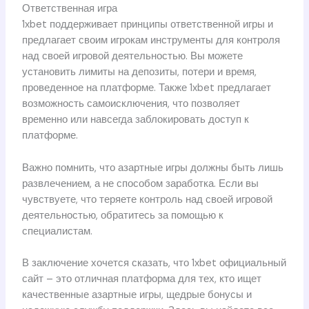
Ответственная игра
1xbet поддерживает принципы ответственной игры и
предлагает своим игрокам инструменты для контроля
над своей игровой деятельностью. Вы можете
установить лимиты на депозиты, потери и время,
проведенное на платформе. Также 1xbet предлагает
возможность самоисключения, что позволяет
временно или навсегда заблокировать доступ к
платформе.
Важно помнить, что азартные игры должны быть лишь
развлечением, а не способом заработка. Если вы
чувствуете, что теряете контроль над своей игровой
деятельностью, обратитесь за помощью к
специалистам.
В заключение хочется сказать, что 1xbet официальный
сайт – это отличная платформа для тех, кто ищет
качественные азартные игры, щедрые бонусы и