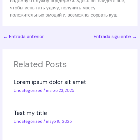
надежную службу поддержки. Здесь вы найдете все,
чтобы испытать удачу, получить массу
положительных эмоций и, возможно, сорвать куш.
←
Entrada anterior
Entrada siguiente
→
Related Posts
Lorem ipsum dolor sit amet
Uncategorized
/
marzo 23, 2025
Test my title
Uncategorized
/
mayo 18, 2025