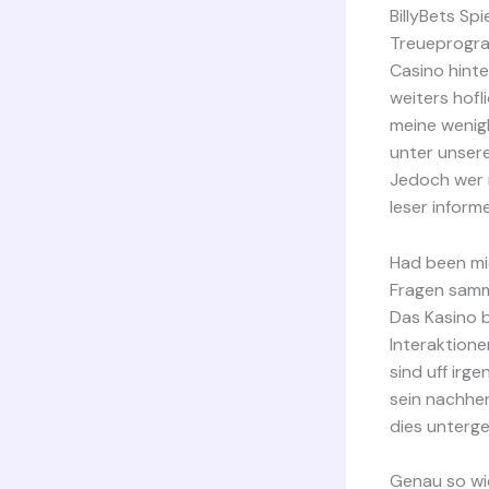
BillyBets Spi
Treueprogra
Casino hinte
weiters hofl
meine wenigk
unter unsere
Jedoch wer r
leser inform
Had been mic
Fragen samm
Das Kasino 
Interaktion
sind uff irg
sein nachher
dies unterge
Genau so wi