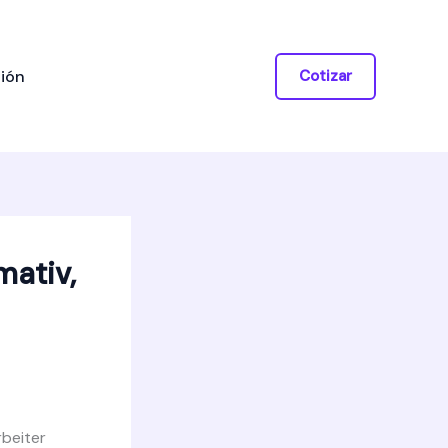
ión
Cotizar
mativ,
rbeiter