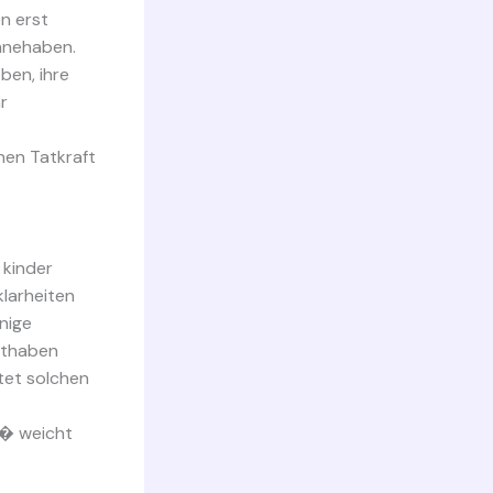
n erst
innehaben.
ben, ihre
r
nen Tatkraft
 kinder
larheiten
inige
uthaben
tet solchen
r� weicht