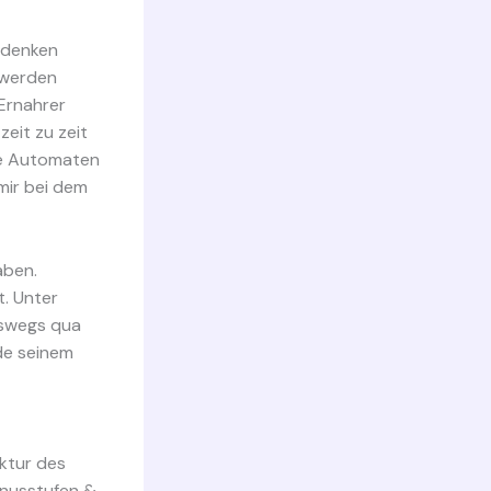
chdenken
 werden
 Ernahrer
zeit zu zeit
te Automaten
mir bei dem
aben.
t. Unter
eswegs qua
ide seinem
ktur des
onusstufen &