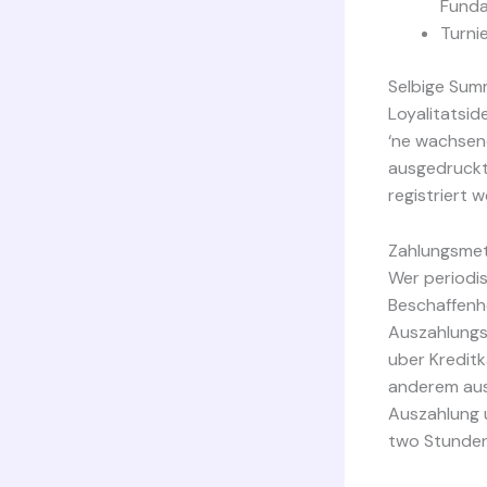
Funda
Turni
Selbige Summ
Loyalitatsid
‘ne wachsend
ausgedruckt 
registriert 
Zahlungsme
Wer periodis
Beschaffenh
Auszahlungsv
uber Kredit
anderem aus
Auszahlung 
two Stunden