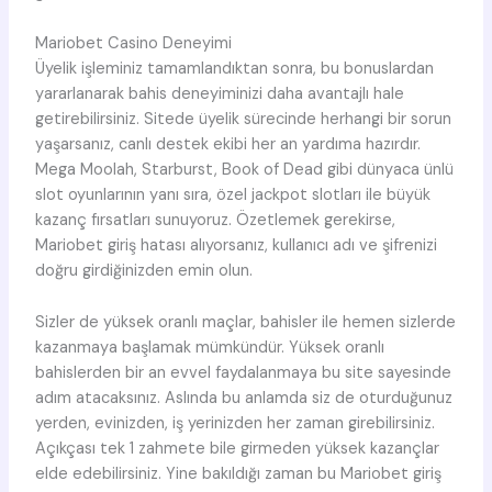
Mariobet Casino Deneyimi
Üyelik işleminiz tamamlandıktan sonra, bu bonuslardan
yararlanarak bahis deneyiminizi daha avantajlı hale
getirebilirsiniz. Sitede üyelik sürecinde herhangi bir sorun
yaşarsanız, canlı destek ekibi her an yardıma hazırdır.
Mega Moolah, Starburst, Book of Dead gibi dünyaca ünlü
slot oyunlarının yanı sıra, özel jackpot slotları ile büyük
kazanç fırsatları sunuyoruz. Özetlemek gerekirse,
Mariobet giriş hatası alıyorsanız, kullanıcı adı ve şifrenizi
doğru girdiğinizden emin olun.
Sizler de yüksek oranlı maçlar, bahisler ile hemen sizlerde
kazanmaya başlamak mümkündür. Yüksek oranlı
bahislerden bir an evvel faydalanmaya bu site sayesinde
adım atacaksınız. Aslında bu anlamda siz de oturduğunuz
yerden, evinizden, iş yerinizden her zaman girebilirsiniz.
Açıkçası tek 1 zahmete bile girmeden yüksek kazançlar
elde edebilirsiniz. Yine bakıldığı zaman bu Mariobet giriş