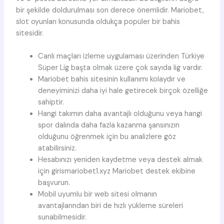
bir şekilde doldurulması son derece önemlidir. Mariobet,
slot oyunları konusunda oldukça popüler bir bahis
sitesidir.
Canlı maçları izleme uygulaması üzerinden Türkiye
Süper Lig başta olmak üzere çok sayıda lig vardır.
Mariobet bahis sitesinin kullanımı kolaydır ve
deneyiminizi daha iyi hale getirecek birçok özelliğe
sahiptir.
Hangi takımın daha avantajlı olduğunu veya hangi
spor dalında daha fazla kazanma şansınızın
olduğunu öğrenmek için bu analizlere göz
atabilirsiniz.
Hesabınızı yeniden kaydetme veya destek almak
için girismariobet1.xyz Mariobet destek ekibine
başvurun.
Mobil uyumlu bir web sitesi olmanın
avantajlarından biri de hızlı yükleme süreleri
sunabilmesidir.