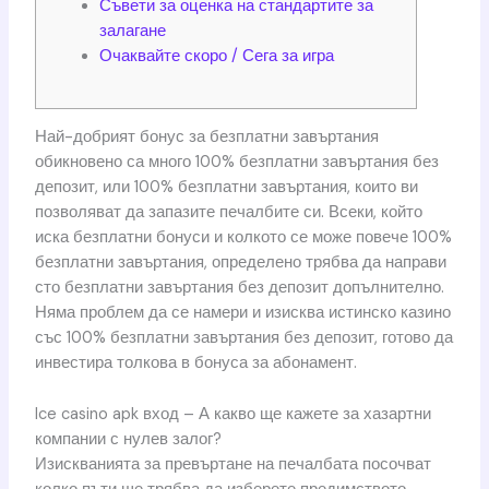
Съвети за оценка на стандартите за
залагане
Очаквайте скоро / Сега за игра
Най-добрият бонус за безплатни завъртания
обикновено са много 100% безплатни завъртания без
депозит, или 100% безплатни завъртания, които ви
позволяват да запазите печалбите си. Всеки, който
иска безплатни бонуси и колкото се може повече 100%
безплатни завъртания, определено трябва да направи
сто безплатни завъртания без депозит допълнително.
Няма проблем да се намери и изисква истинско казино
със 100% безплатни завъртания без депозит, готово да
инвестира толкова в бонуса за абонамент.
Ice casino apk вход – А какво ще кажете за хазартни
компании с нулев залог?
Изискванията за превъртане на печалбата посочват