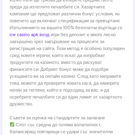
колко пъти ще трябва да изберете предимството,
преди да изтеглите печалбите си. Хазартните
компании ще предложат различни бонус условия, но
повечето ще включват спецификации за превъртане.
Изпълнението на вашите 100% безплатни въртящи се
ice casino apk вход
игри без депозит е много лесно
завършено чрез завършване на процесите за
регистрация на сайта. Този метод е особено популярен
сред новите играчи, които искат да изпробват
продуктите на казиното, вместо да рискуват
финансите си. Добрият бонус може да подобри
усещането ви за онлайн казино. След като направите
това, можете да проверите новата каса, да намерите
начин за теглене, който е подходящ за вас, и да
осребрите печалбите си до един лимит от хазартното
дружество.
Съвети за оценка на стандартите за залагане
Слот със средна до голяма волатилност,
балансиращ повтарящи се удари със значителни