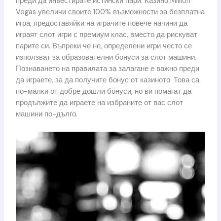
преди да инвестирате истински пари. Казино Million
Vegas увеличи своите 100% възможности за безплатна
игра, предоставяйки на играчите повече начини да
играят слот игри с премиум клас, вместо да рискуват
парите си. Въпреки че не, определени игри често се
използват за образователни бонуси за слот машини.
Познаването на правилата за залагане е важно преди
да играете, за да получите бонус от казиното. Това са
по-малки от добре дошли бонуси, но ви помагат да
продължите да играете на избраните от вас слот
машини по-дълго.