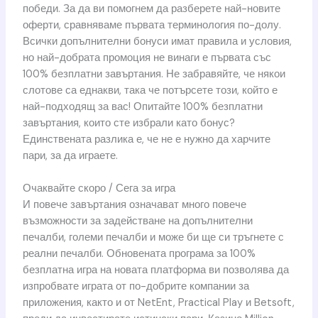
победи. За да ви помогнем да разберете най-новите
оферти, сравняваме първата терминология по-долу.
Всички допълнителни бонуси имат правила и условия,
но най-добрата промоция не винаги е първата със
100% безплатни завъртания. Не забравяйте, че някои
слотове са еднакви, така че потърсете този, който е
най-подходящ за вас! Опитайте 100% безплатни
завъртания, които сте избрали като бонус?
Единствената разлика е, че не е нужно да харчите
пари, за да играете.
Очаквайте скоро / Сега за игра
И повече завъртания означават много повече
възможности за задействане на допълнителни
печалби, големи печалби и може би ще си тръгнете с
реални печалби. Обновената програма за 100%
безплатна игра на новата платформа ви позволява да
изпробвате играта от по-добрите компании за
приложения, както и от NetEnt, Practical Play и Betsoft,