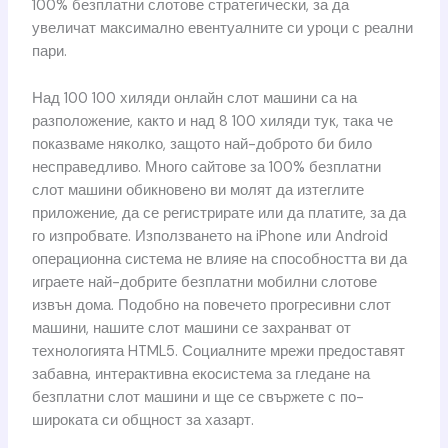
100% безплатни слотове стратегически, за да
увеличат максимално евентуалните си уроци с реални
пари.
Над 100 100 хиляди онлайн слот машини са на
разположение, както и над 8 100 хиляди тук, така че
показваме няколко, защото най-доброто би било
несправедливо. Много сайтове за 100% безплатни
слот машини обикновено ви молят да изтеглите
приложение, да се регистрирате или да платите, за да
го изпробвате. Използването на iPhone или Android
операционна система не влияе на способността ви да
играете най-добрите безплатни мобилни слотове
извън дома. Подобно на повечето прогресивни слот
машини, нашите слот машини се захранват от
технологията HTML5. Социалните мрежи предоставят
забавна, интерактивна екосистема за гледане на
безплатни слот машини и ще се свържете с по-
широката си общност за хазарт.