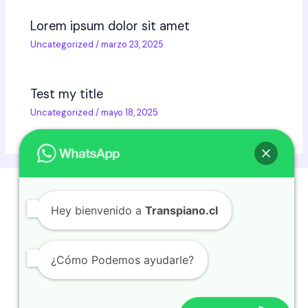
Lorem ipsum dolor sit amet
Uncategorized
/
marzo 23, 2025
Test my title
Uncategorized
/
mayo 18, 2025
Inicio
Quienes Somos
Hey
bienvenido a
Transpiano.cl
Servicios
Galería
¿Cómo Podemos ayudarle?
Cotización
© 2025 Transpiano.cl. Website developed by
modoviral.com