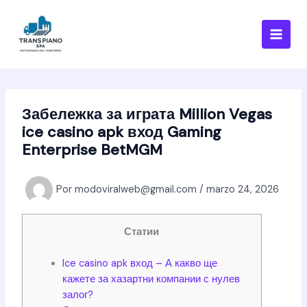
Ir
al
contenido
Забележка за играта Million Vegas
ice casino apk вход Gaming
Enterprise BetMGM
Por
modoviralweb@gmail.com
/
marzo 24, 2026
Статии
Ice casino apk вход – А какво ще
кажете за хазартни компании с нулев
залог?