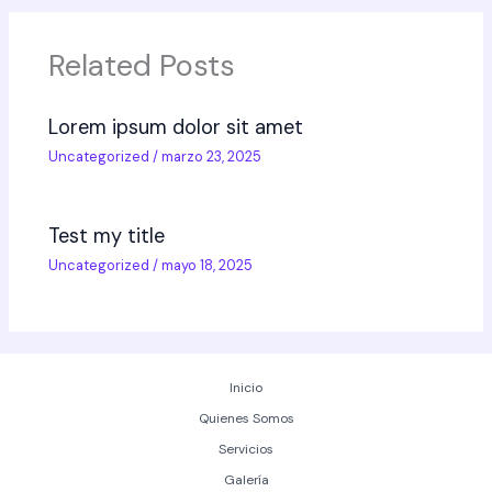
Related Posts
Lorem ipsum dolor sit amet
Uncategorized
/
marzo 23, 2025
Test my title
Uncategorized
/
mayo 18, 2025
Inicio
Quienes Somos
Servicios
Galería