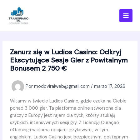
Ir
al
contenido
Zanurz się w Ludios Casino: Odkryj
Ekscytujące Sesje Gier z Powitalnym
Bonusem 2 750 €
Por
modoviralweb@gmail.com
/
marzo 17, 2026
Witamy w świecie Ludios Casino, gdzie czeka na Ciebie
ponad 3 000 gier. Ta platforma online stworzona dla
graczy z Europy jest rajem dla tych, którzy szukają
szybkich, intensywnych sesji gry. Z Licencją Curaçao
eGaming i wieloma opcjami językowymi, w tym
angielskim, Ludios Casino jest bezpiecznym, dostępnym