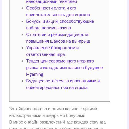
инновационный геймплей
Особенности слота и его
привлекательность для игроков
Бонусы и акции, способствующие
победе волимп казино
Стратегии и рекомендации для
повышения шансов на выигрыш
Управление банкроллом и
ответственная игра
Тенденции современного игорного
рынка и вкладолимп казинов будущее
I-gaming
Будущее остаётся за инновациями и
ориентированностью на игрока
Затейливое логово и олимп казино с яркими
иллюстрациями и щедрыми бонусами
В мире онлайн развлечений, где каждая секунда
пропитана адреналином и обещанием крупного