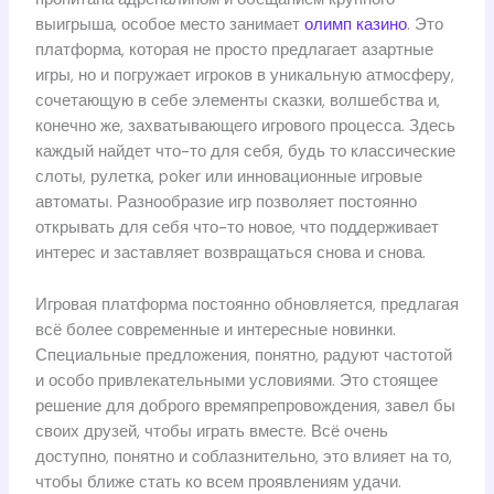
выигрыша, особое место занимает
олимп казино
. Это
платформа, которая не просто предлагает азартные
игры, но и погружает игроков в уникальную атмосферу,
сочетающую в себе элементы сказки, волшебства и,
конечно же, захватывающего игрового процесса. Здесь
каждый найдет что-то для себя, будь то классические
слоты, рулетка, poker или инновационные игровые
автоматы. Разнообразие игр позволяет постоянно
открывать для себя что-то новое, что поддерживает
интерес и заставляет возвращаться снова и снова.
Игровая платформа постоянно обновляется, предлагая
всё более современные и интересные новинки.
Специальные предложения, понятно, радуют частотой
и особо привлекательными условиями. Это стоящее
решение для доброго времяпрепровождения, завел бы
своих друзей, чтобы играть вместе. Всё очень
доступно, понятно и соблазнительно, это влияет на то,
чтобы ближе стать ко всем проявлениям удачи.