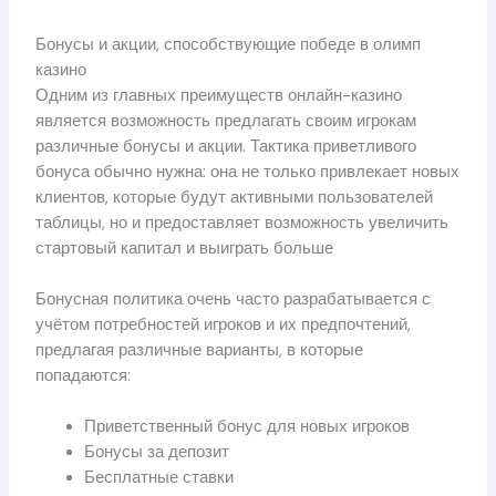
Бонусы и акции, способствующие победе в
олимп
казино
Одним из главных преимуществ онлайн-казино
является возможность предлагать своим игрокам
различные бонусы и акции. Тактика приветливого
бонуса обычно нужна: она не только привлекает новых
клиентов, которые будут активными пользователей
таблицы, но и предоставляет возможность увеличить
стартовый капитал и выиграть больше
Бонусная политика очень часто разрабатывается с
учётом потребностей игроков и их предпочтений,
предлагая различные варианты, в которые
попадаются:
Приветственный бонус для новых игроков
Бонусы за депозит
Бесплатные ставки