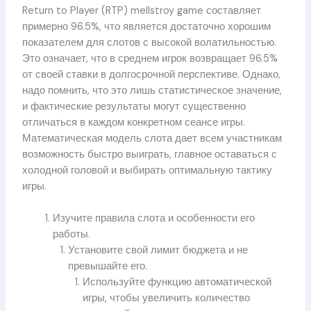
Return to Player (RTP) mellstroy game составляет
примерно 96.5%, что является достаточно хорошим
показателем для слотов с высокой волатильностью.
Это означает, что в среднем игрок возвращает 96.5%
от своей ставки в долгосрочной перспективе. Однако,
надо помнить, что это лишь статистическое значение,
и фактические результаты могут существенно
отличаться в каждом конкретном сеансе игры.
Математическая модель слота дает всем участникам
возможность быстро выиграть, главное оставаться с
холодной головой и выбирать оптимальную тактику
игры.
Изучите правила слота и особенности его
работы.
Установите свой лимит бюджета и не
превышайте его.
Используйте функцию автоматической
игры, чтобы увеличить количество