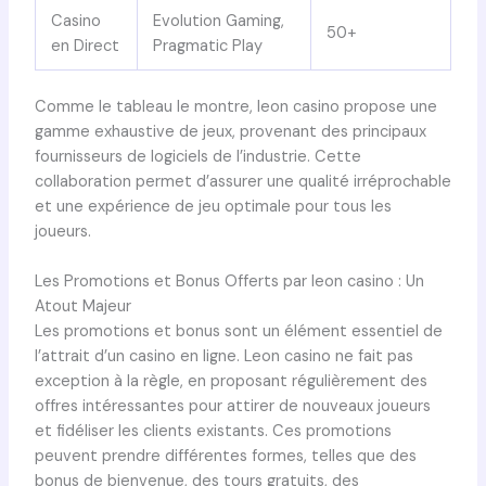
Casino
Evolution Gaming,
50+
en Direct
Pragmatic Play
Comme le tableau le montre, leon casino propose une
gamme exhaustive de jeux, provenant des principaux
fournisseurs de logiciels de l’industrie. Cette
collaboration permet d’assurer une qualité irréprochable
et une expérience de jeu optimale pour tous les
joueurs.
Les Promotions et Bonus Offerts par leon casino : Un
Atout Majeur
Les promotions et bonus sont un élément essentiel de
l’attrait d’un casino en ligne. Leon casino ne fait pas
exception à la règle, en proposant régulièrement des
offres intéressantes pour attirer de nouveaux joueurs
et fidéliser les clients existants. Ces promotions
peuvent prendre différentes formes, telles que des
bonus de bienvenue, des tours gratuits, des