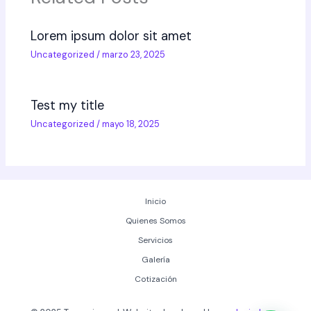
Lorem ipsum dolor sit amet
Uncategorized
/
marzo 23, 2025
Test my title
Uncategorized
/
mayo 18, 2025
Inicio
Quienes Somos
Servicios
Galería
Cotización