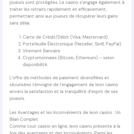
joueurs sont protégées. Le casino s’engage également à
traiter les retraits rapidement et efficacement,
permettant ainsi aux joueurs de récupérer leurs gains
sans délai.
Carte de Crédit/Débit (Visa, Mastercard)
Portefeuille Électronique (Neteller, Skrill, PayPal)
Virement Bancaire
Cryptomonnaies (Bitcoin, Ethereum) – selon
disponibilité.
L’offre de méthodes de paiement diversifiées et
sécurisées témoigne de l’engagement de leon casino
envers la satisfaction et la tranquillité d’esprit de ses
joueurs.
Les Avantages et les Inconvénients de leon casino : Un
Bilan Complet
Comme tout casino en ligne, leon casino présente à la
fois des avantages et des inconvénients. Parmi les