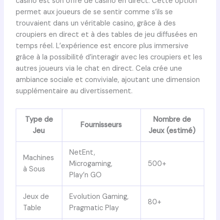
casino est son offre de casino en direct. Cette option
permet aux joueurs de se sentir comme s’ils se
trouvaient dans un véritable casino, grâce à des
croupiers en direct et à des tables de jeu diffusées en
temps réel. L’expérience est encore plus immersive
grâce à la possibilité d’interagir avec les croupiers et les
autres joueurs via le chat en direct. Cela crée une
ambiance sociale et conviviale, ajoutant une dimension
supplémentaire au divertissement.
Type de
Nombre de
Fournisseurs
Jeu
Jeux (estimé)
NetEnt,
Machines
Microgaming,
500+
à Sous
Play’n GO
Jeux de
Evolution Gaming,
80+
Table
Pragmatic Play