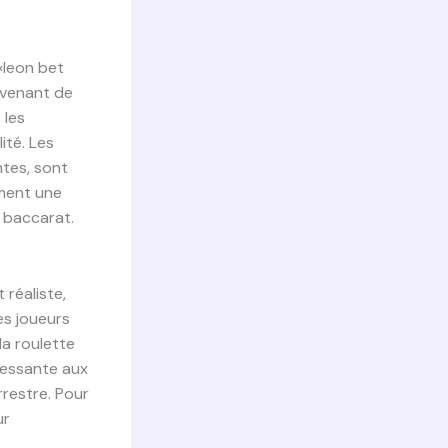
 «leon bet
ovenant de
 les
ité. Les
ntes, sont
ement une
e baccarat.
 réaliste,
es joueurs
la roulette
éressante aux
rrestre. Pour
ur