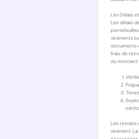
Les Délais et
Les délais d
portefeuille
virements ba
documents de
frais de ret
du montant d
Vérif
Prépa
Tenez
Soyez
métho
Les retraits
virement. La
nécessitent