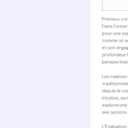
Précieux con
Dans l’unive
pour une exp
comme un act
et son engag
profondeur l
perspectives
Les casinos 
traditionnels
depuis le con
intuitive, s
explorerons 
ses options 
L’Évaluation