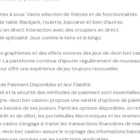
nes à sous: Vaste sélection de thèmes et de fonctionnalités.
e table: Blackjack, roulette, baccarat et bien d’autres.
o en direct: Interaction avec des croupiers en direct.
de spécialité: Jeux comme le keno et le bingo.
es graphismes et des effets sonores des jeux de «leon bet cas
. La plateforme continue d’ajouter régulièrement de nouveau
ur offrir une expérience de jeu toujours renouvelée.
de Paiement Disponibles et leur Fiabilité
é et la sécurité des méthodes de paiement sont essentielles
igne. «leon bet casino» propose une variété d’options de pai
 besoins de ses joueurs. Parmi les options disponibles, on re
édit et de débit, les portefeuilles électroniques et les viremen
e casino s’engage à traiter les transactions financières de ma
. «leon bet casino» assure le cryptage des informations banca
 mesures requises par les juridictions applicables.