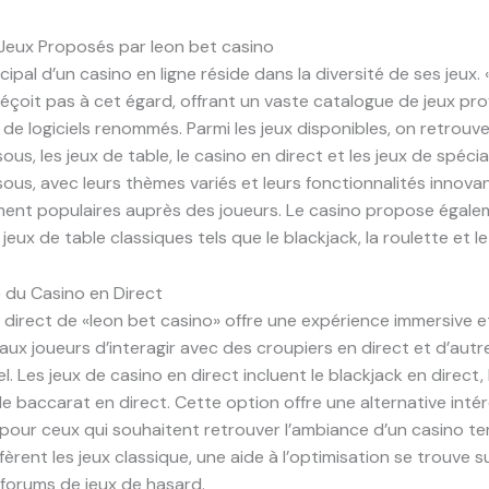
 Jeux Proposés par leon bet casino
ncipal d’un casino en ligne réside dans la diversité de ses jeux.
éçoit pas à cet égard, offrant un vaste catalogue de jeux pr
 de logiciels renommés. Parmi les jeux disponibles, on retrouve
us, les jeux de table, le casino en direct et les jeux de spécial
ous, avec leurs thèmes variés et leurs fonctionnalités innova
ement populaires auprès des joueurs. Le casino propose égal
jeux de table classiques tels que le blackjack, la roulette et l
 du Casino en Direct
 direct de «leon bet casino» offre une expérience immersive et
ux joueurs d’interagir avec des croupiers en direct et d’autr
. Les jeux de casino en direct incluent le blackjack en direct, 
 le baccarat en direct. Cette option offre une alternative int
s pour ceux qui souhaitent retrouver l’ambiance d’un casino te
fèrent les jeux classique, une aide à l’optimisation se trouve s
 forums de jeux de hasard.