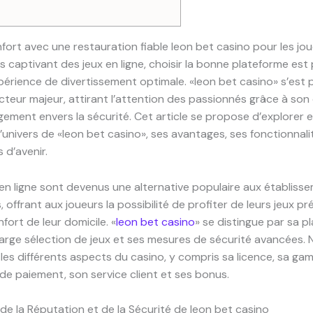
fort avec une restauration fiable leon bet casino pour les jo
rs captivant des jeux en ligne, choisir la bonne plateforme est 
érience de divertissement optimale. «leon bet casino» s’est 
eur majeur, attirant l’attention des passionnés grâce à son 
ement envers la sécurité. Cet article se propose d’explorer 
’univers de «leon bet casino», ses avantages, ses fonctionnali
 d’avenir.
en ligne sont devenus une alternative populaire aux établiss
, offrant aux joueurs la possibilité de profiter de leurs jeux pr
fort de leur domicile. «
leon bet casino
» se distingue par sa p
a large sélection de jeux et ses mesures de sécurité avancées.
les différents aspects du casino, y compris sa licence, sa ga
de paiement, son service client et ses bonus.
 de la Réputation et de la Sécurité de leon bet casino