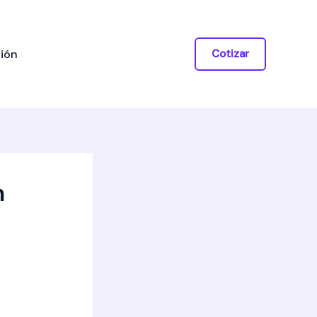
ión
Cotizar
n