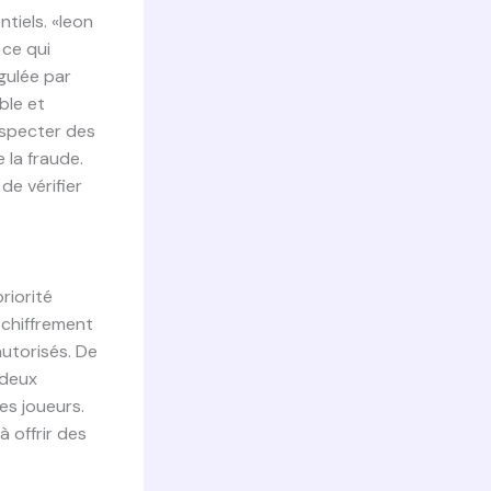
tiels. «leon
 ce qui
égulée par
ble et
especter des
 la fraude.
de vérifier
riorité
 chiffrement
utorisés. De
 deux
es joueurs.
 offrir des