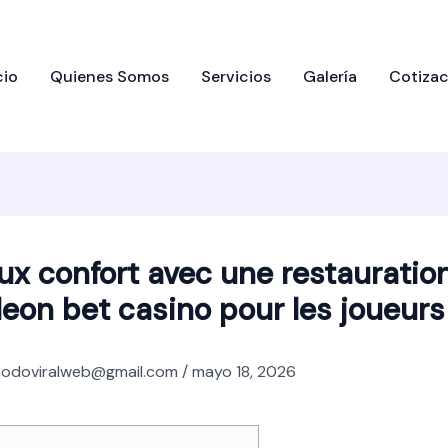
cio
Quienes Somos
Servicios
Galería
Cotizac
ux confort avec une restauratio
 leon bet casino pour les joueurs
odoviralweb@gmail.com
/
mayo 18, 2026