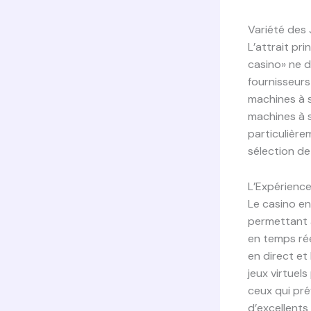
Variété des
L’attrait pri
casino» ne d
fournisseurs
machines à so
machines à s
particulièr
sélection de 
L’Expérience
Le casino en
permettant a
en temps réel
en direct et
jeux virtuel
ceux qui pré
d’excellents