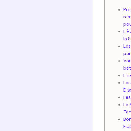
Pré
res
pou
L’É
la 
Les
par
Var
bet
L’E
Les
Dis
Les
Le 
Tec
Bon
Fid