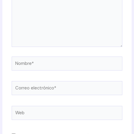
Nombre*
Correo
electrónico*
Web