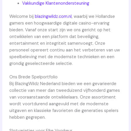
Vakkundige Klantenondersteuning
Welcome bij
blazingwildz.com.nl
, waarbij we Hollandse
gamers een hoogwaardige digitale casino-ervaring
bieden. Vanaf onze start zijn we ons gericht op het
ontwikkelen van een platform dat beveiliging,
entertainment en integriteit samenvoegt. Onze
personeel opereert continu aan het verbeteren van uw
speelbeleving met de modernste technieken en een
grondig geselecteerde selectie.
Ons Brede Spelportfolio
Bij BlazingWildz Nederland bieden we een gevarieerde
collectie van meer dan tweeduizend vijfhonderd games
van vooraanstaande ontwikkelaars. Onze assortiment
wordt voortdurend aangevuld met de modernste
uitgaven en klassieke favorieten die generaties spelers
hebben gegrepen.
Slotvariaties voor Elke Voorkeur