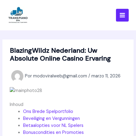
Ir
al
contenido
BlazingWildz Nederland: Uw
Absolute Online Casino Ervaring
Por
modoviralweb@gmail.com
/
marzo 11, 2026
Inhoud
Ons Brede Spelportfolio
Beveiliging en Vergunningen
Betaalopties voor NL Spelers
Bonuscondities en Promoties