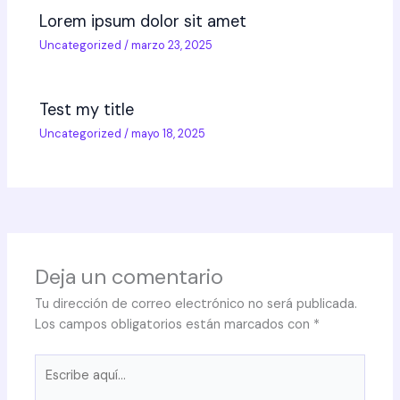
Lorem ipsum dolor sit amet
Uncategorized
/
marzo 23, 2025
Test my title
Uncategorized
/
mayo 18, 2025
Deja un comentario
Tu dirección de correo electrónico no será publicada.
Los campos obligatorios están marcados con
*
Escribe
aquí...