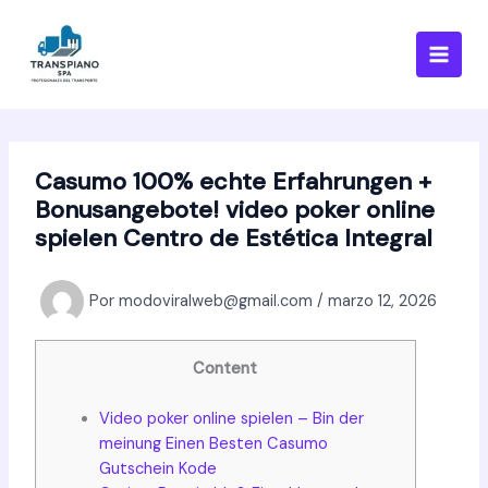
Ir
al
contenido
Casumo 100% echte Erfahrungen +
Bonusangebote! video poker online
spielen Centro de Estética Integral
Por
modoviralweb@gmail.com
/
marzo 12, 2026
Content
Video poker online spielen – Bin der
meinung Einen Besten Casumo
Gutschein Kode