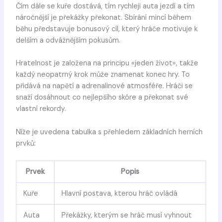
Čím dále se kuře dostává, tím rychleji auta jezdí a tím
náročnější je překážky překonat. Sbírání mincí během
běhu představuje bonusový cíl, který hráče motivuje k
delším a odvážnějším pokusům.
Hratelnost je založena na principu «jeden život», takže
každý neopatrný krok může znamenat konec hry. To
přidává na napětí a adrenalinové atmosféře. Hráči se
snaží dosáhnout co nejlepšího skóre a překonat své
vlastní rekordy.
Níže je uvedena tabulka s přehledem základních herních
prvků:
Prvek
Popis
Kuře
Hlavní postava, kterou hráč ovládá
Auta
Překážky, kterým se hráč musí vyhnout