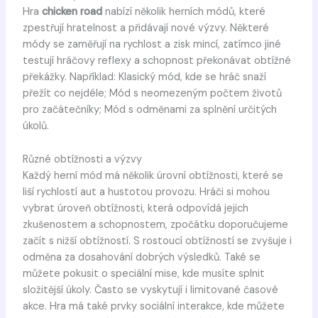
Hra
chicken road
nabízí několik herních módů, které
zpestřují hratelnost a přidávají nové výzvy. Některé
módy se zaměřují na rychlost a zisk mincí, zatímco jiné
testují hráčovy reflexy a schopnost překonávat obtížné
překážky. Například: Klasický mód, kde se hráč snaží
přežít co nejdéle; Mód s neomezeným počtem životů
pro začátečníky; Mód s odměnami za splnění určitých
úkolů.
Různé obtížnosti a výzvy
Každý herní mód má několik úrovní obtížnosti, které se
liší rychlostí aut a hustotou provozu. Hráči si mohou
vybrat úroveň obtížnosti, která odpovídá jejich
zkušenostem a schopnostem, zpočátku doporučujeme
začít s nižší obtížností. S rostoucí obtížností se zvyšuje i
odměna za dosahování dobrých výsledků. Také se
můžete pokusit o speciální mise, kde musíte splnit
složitější úkoly. Často se vyskytují i limitované časové
akce. Hra má také prvky sociální interakce, kde můžete