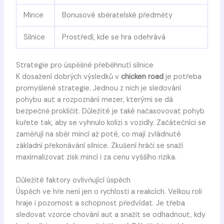
Mince
Bonusové sběratelské předměty
Silnice
Prostředí, kde se hra odehrává
Strategie pro úspěšné přeběhnutí silnice
K dosažení dobrých výsledků v
chicken road
je potřeba
promyšlené strategie. Jednou z nich je sledování
pohybu aut a rozpoznání mezer, kterými se dá
bezpečně prokličit. Důležité je také načasovovat pohyb
kuřete tak, aby se vyhnulo kolizi s vozidly. Začátečníci se
zaměřují na sběr mincí až poté, co mají zvládnuté
základní překonávání silnice. Zkušení hráči se snaží
maximalizovat zisk mincí i za cenu vyššího rizika.
Důležité faktory ovlivňující úspěch
Úspěch ve hře není jen o rychlosti a reakcích. Velkou roli
hraje i pozornost a schopnost předvídat. Je třeba
sledovat vzorce chování aut a snažit se odhadnout, kdy