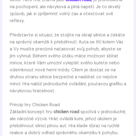
na pochopení, ale návyková a plná napětí. Je to skvělý
způsob, jak si zpříjemnit volný čas a otestovat své
reflexy.
Představte si situaci, že stojíte na okraji silnice a čekáte
na správný okamžik k přeběhnutí. Auta se řítí kolem Vás
a Vy musíte precizně načasovat svůj pohyb, abyste se
jim vyhnuli. Během svého útěku máte možnost sbírat
mince, které Vám umožní vylepšit svého kuřete nebo
odemknout nové herní módy. Cílem je dostat se na
druhou stranu silnice bezpečně a nasbírat co nejvíce
mincí. Hra nabízí jednoduché ovládání, poutavou grafiku a
návykovou hratelnost.
Princip hry Chicken Road
Základní koncept hry
chicken road
spočívá v jednoduché,
ale náročné výzvě. Hráč ovládá kuře, jehož úkolem je
přeběhnout silnici plnou aut. Hra klade důraz na rychlé
reakce a dobrý odhad správného okamžiku k pohybu.