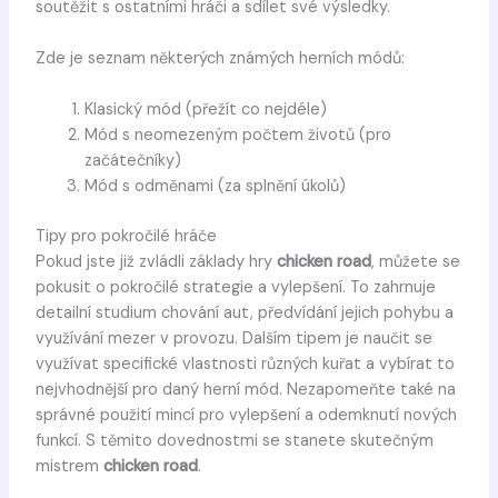
soutěžit s ostatními hráči a sdílet své výsledky.
Zde je seznam některých známých herních módů:
Klasický mód (přežít co nejdéle)
Mód s neomezeným počtem životů (pro
začátečníky)
Mód s odměnami (za splnění úkolů)
Tipy pro pokročilé hráče
Pokud jste již zvládli základy hry
chicken road
, můžete se
pokusit o pokročilé strategie a vylepšení. To zahrnuje
detailní studium chování aut, předvídání jejich pohybu a
využívání mezer v provozu. Dalším tipem je naučit se
využívat specifické vlastnosti různých kuřat a vybírat to
nejvhodnější pro daný herní mód. Nezapomeňte také na
správné použití mincí pro vylepšení a odemknutí nových
funkcí. S těmito dovednostmi se stanete skutečným
mistrem
chicken road
.