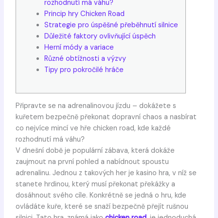
rozhodnutí má váhu?
Princip hry Chicken Road
Strategie pro úspěšné přeběhnutí silnice
Důležité faktory ovlivňující úspěch
Herní módy a variace
Různé obtížnosti a výzvy
Tipy pro pokročilé hráče
Připravte se na adrenalinovou jízdu – dokážete s
kuřetem bezpečně překonat dopravní chaos a nasbírat
co nejvíce mincí ve hře chicken road, kde každé
rozhodnutí má váhu?
V dnešní době je populární zábava, která dokáže
zaujmout na první pohled a nabídnout spoustu
adrenalinu. Jednou z takových her je kasino hra, v níž se
stanete hrdinou, který musí překonat překážky a
dosáhnout svého cíle. Konkrétně se jedná o hru, kde
ovládáte kuře, které se snaží bezpečně přejít rušnou
silnici. Tato hra, známá jako
chicken road
, je jednoduchá