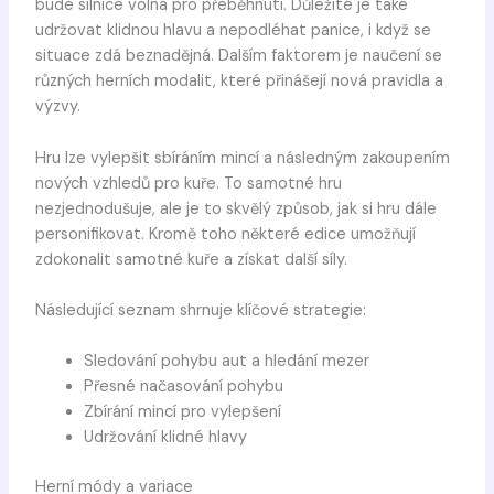
bude silnice volná pro přeběhnutí. Důležité je také
udržovat klidnou hlavu a nepodléhat panice, i když se
situace zdá beznadějná. Dalším faktorem je naučení se
různých herních modalit, které přinášejí nová pravidla a
výzvy.
Hru lze vylepšit sbíráním mincí a následným zakoupením
nových vzhledů pro kuře. To samotné hru
nezjednodušuje, ale je to skvělý způsob, jak si hru dále
personifikovat. Kromě toho některé edice umožňují
zdokonalit samotné kuře a získat další síly.
Následující seznam shrnuje klíčové strategie:
Sledování pohybu aut a hledání mezer
Přesné načasování pohybu
Zbírání mincí pro vylepšení
Udržování klidné hlavy
Herní módy a variace