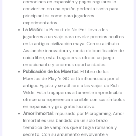
comodines en expansión y pagos regulares lo
convierten en una opción perfecta tanto para
principiantes como para jugadores
experimentados.
La Misión:
La Pursuit de NetEnt lleva a los
jugadores a un viaje para revelar premios ocultos
en la antigua civilización maya. Con su atributo
Avalanche innovadora y ronda de bonificación de
caída libre, esta tragaperras ofrece un juego
emocionante y enormes oportunidades.
Publicación de los Muertos:
El Libro de los
Muertos de Play ‘n GO está influenciado por el
antiguo Egipto y se adhiere a las viajes de Rich
Wilde. Esta tragaperras altamente impredecible
ofrece una experiencia increíble con sus símbolos
en expansión y giro gratis lucrativo.
Amor Inmortal:
Impulsado por Microgaming, Amor
Inmortal es una bandido de un solo brazo
temática de vampiros que integra romance y
secreto. Con su argumento envolvente y