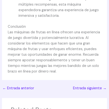
múltiples recompensas, esta máquina
expendedora garantiza una experiencia de juego
inmersiva y satisfactoria.
Conclusión
Las máquinas de frutas en línea ofrecen una experiencia
de juego divertida y potencialmente lucrativa. Al
considerar los elementos que hacen que una gran
máquina de frutas y usar enfoques eficientes, puedes
mejorar tus oportunidades de ganar enorme. Recuerda
siempre apostar responsablemente y tener un buen
tiempo mientras juegas las mejores bandido de un solo
brazo en línea por dinero real.
←
Entrada anterior
Entrada siguiente
→