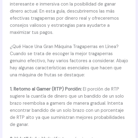
interesante e inmersiva con
la posibilidad de ganar
dinero actual. En esta guía, descubriremos las más
efectivas tragaperras por dinero real y ofreceremos
consejos valiosos y estrategias para ayudarte a
maximizar tus pagos.
¿Qué Hace Una Gran Máquina Tragaperras en Línea?
Cuando se trata de escoger la mejor tragaperras
genuino efectivo, hay varios factores a considerar. Abajo
hay algunas características esenciales que hacen que
una máquina de frutas se destaque:
1. Retorno al Gamer (RTP) Porción:
El porción de RTP
sugiere la cuantía de dinero que un bandido de un solo
brazo reembolsa a gamers de manera gradual. Intenta
encontrar bandido de un solo brazo con un porcentaje
de RTP alto ya que suministran mejores probabilidades
de ganar.