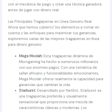
con el mecánica de juego y crear una técnica ganadora
antes de jugar con dinero real.
Las Principales Tragaperras en Línea Genuino Real
Ahora que hemos cubierto’ los elementos a tomar en
cuenta y las enfoques para maximizar tus ganancias,
exploremos varias de las mejores tragaperras en línea
para dinero genuino:
Mega Moolah:
Esta tragaperras dinámica de
Microgaming ha hecho a numerosos millonarios
con sus enormes pagos. Con una temática de
safari africano y funcionalidades emocionantes,
Mega Moolah ofrece realmente la capacidad para
ganancias que cambian la vida.
Starburst:
Desarrollado por NetEnt, Starburst es
una tragaperras preferida y visualmente
sensacional que proporciona una mezcla de
características clásicas y modernas. Los