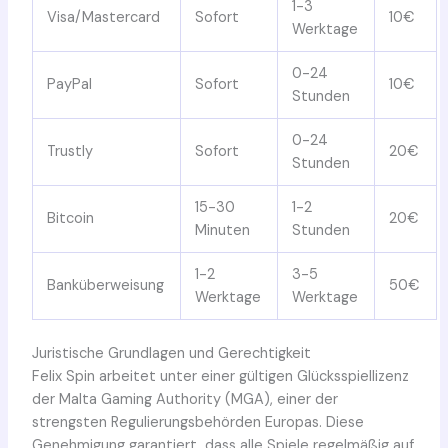
1-3
Visa/Mastercard
Sofort
10€
Werktage
0-24
PayPal
Sofort
10€
Stunden
0-24
Trustly
Sofort
20€
Stunden
15-30
1-2
Bitcoin
20€
Minuten
Stunden
1-2
3-5
Banküberweisung
50€
Werktage
Werktage
Juristische Grundlagen und Gerechtigkeit
Felix Spin arbeitet unter einer gültigen Glücksspiellizenz
der Malta Gaming Authority (MGA), einer der
strengsten Regulierungsbehörden Europas. Diese
Genehmigung garantiert, dass alle Spiele regelmäßig auf