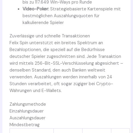
bis zu 117.649 Win-Ways pro Runde
Video-Poker:
Strategiebasierte Kartenspiele mit
bestmöglichen Auszahlungsquoten für
kalkulierende Spieler
Zuverlässige und schnelle Transaktionen
Felix Spin unterstützt ein breites Spektrum an
Bezahloptionen, die speziell auf die Bedürfnisse
deutscher Spieler zugeschnitten sind. Jede Transaktion
wird mittels 256-Bit-SSL-Verschlüsselung abgesichert –
denselben Standard, den auch Banken weltweit
verwenden. Auszahlungen werden innerhalb von 24
Stunden verarbeitet, oft sogar zügiger bei Crypto-
Währungen und E-Wallets.
Zahlungsmethode
Einzahlungsdauer
Auszahlungsdauer
Mindestbetrag