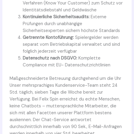
Verfahren (Know Your Customer) zum Schutz vor
Identitätsdiebstahl und Geldwäsche
Kontinuierliche Sicherheitsaudits:
Externe
Prüfungen durch unabhängige
Sicherheitsexperten sichern höchste Standards
Getrennte Kontoführung:
Spielergelder werden
separat vom Betriebskapital verwaltet und sind
folglich jederzeit verfügbar
Datenschutz nach DSGVO:
Komplette
Compliance mit EU- Datenschutzrichtlinien
Maßgeschneiderte Betreuung durchgehend um die Uhr
Unser mehrsprachiges Kundenservice-Team steht 24
Std. täglich, sieben Tage die Woche bereit zur
Verfügung. Bei Felix Spin erreichst du echte Menschen,
keine Chatbots – muttersprachliche Mitarbeiter, die
sich mit allen Facetten unserer Plattform bestens
auskennen. Der Chat-Service antwortet
durchschnittlich innerhalb von 90 Sek., E-Mail-Anfragen
werden innerhalb von vier Std. bearbeitet.