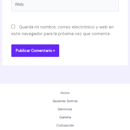
Web
Guarda mi nombre, correo electrónico y web en
este navegador para la próxima vez que comente.
Inicio
Quienes Somos
Servicios
Galería
Cotización