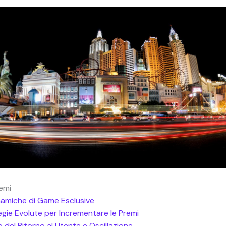
emi
namiche di Game Esclusive
egie Evolute per Incrementare le Premi
 del Ritorno al Utente e Oscillazione