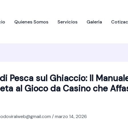
cio
Quienes Somos
Servicios
Galería
Cotizac
di Pesca sul Ghiaccio: Il Manual
ta al Gioco da Casino che Affas
odoviralweb@gmail.com
/
marzo 14, 2026