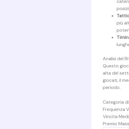
catene
posiz
Tatti
più a
poten
Timin
lungh
Analisi del R
Questo gioco
alta del set
giocati, il 
periodo.
Categoria di
Frequenza V
Vincita Med
Premio Mas