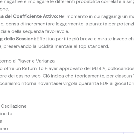
 negative e impiegare le differenti probabilità correlate a sin
ione.
ca del Coefficiente Attivo:
Nel momento in cui raggiungi un mul
lto, pensa di incrementare leggermente la puntata per potenzia
ziale della sequenza favorevole.
g delle Sessioni:
Effettua partite più breve e mirate invece 
e, preservando la lucidità mentale al top standard.
itorno al Player e Varianza
 offre un Return To Player approvato del 96.4%, collocandosi
tore dei casino web. Ciò indica che teoricamente, per ciascun
meccanismo ritorna novantasei virgola quaranta EUR ai giocatori
 Oscillazione
incite
ia
simo