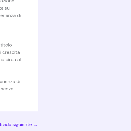
pazione
te su
perienza di
titolo
i crescita
a circa al
erienza di
, senza
trada siguiente
→