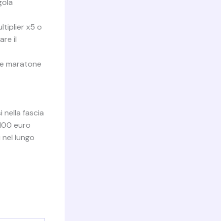
gola
tiplier x5 o
re il
che maratone
 nella fascia
 100 euro
 nel lungo