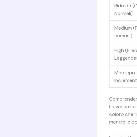
Ridotta (
Normali)
Medium (P
comuni)
High (Pre
Leggendar
Montepre
Increment
Comprendere 
La varianza 
coloro che r
mentre le po