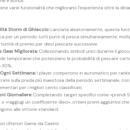
che e Bonus
iene varie funzionalità che migliorano l’esperienza oltre la din
ità Storm di Ghiaccio:
Lanciata aleatoriamente, questa funzi
ca per un periodo tutti punti di pesca simultaneamente, molti
tunità di premio per dieci pescate successive.
 Gear Migliorata:
Collezionando simboli unici durante il gioco,
de temporanei che potenziano le probabilità di pescare cattur
5-30%.
 Ogni Settimana:
I player competono in automatico per ranki
trate sulla preda più maestosa della periodo settimanale, co
mentari per i migliori cento classificati.
oni Giornaliere:
Completando target specifici come «prendi 5
» o «raggiugi un coefficiente dieci», ottieni premi aggiuntivi che 
ngono alle vittorie standard.
on Ulteriori Game da Casinò