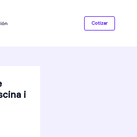
ión
Cotizar
e
cina i