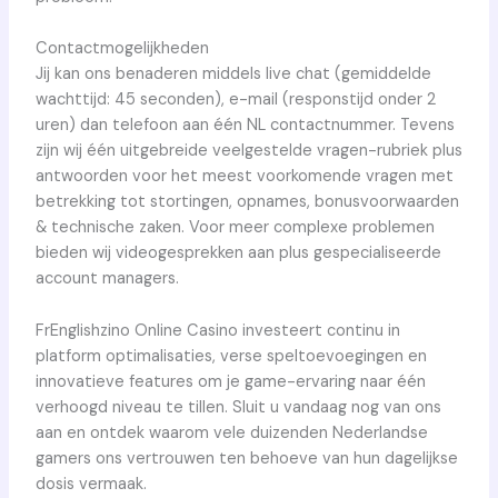
Contactmogelijkheden
Jij kan ons benaderen middels live chat (gemiddelde
wachttijd: 45 seconden), e-mail (responstijd onder 2
uren) dan telefoon aan één NL contactnummer. Tevens
zijn wij één uitgebreide veelgestelde vragen-rubriek plus
antwoorden voor het meest voorkomende vragen met
betrekking tot stortingen, opnames, bonusvoorwaarden
& technische zaken. Voor meer complexe problemen
bieden wij videogesprekken aan plus gespecialiseerde
account managers.
FrEnglishzino Online Casino investeert continu in
platform optimalisaties, verse speltoevoegingen en
innovatieve features om je game-ervaring naar één
verhoogd niveau te tillen. Sluit u vandaag nog van ons
aan en ontdek waarom vele duizenden Nederlandse
gamers ons vertrouwen ten behoeve van hun dagelijkse
dosis vermaak.