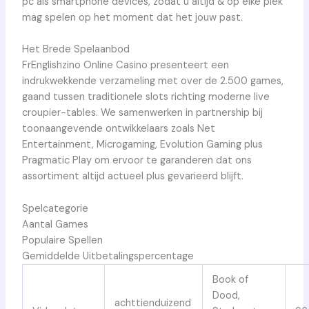
pc als smartphone devices, zodat u altijd & op elke plek
mag spelen op het moment dat het jouw past.
Het Brede Spelaanbod
FrEnglishzino Online Casino presenteert een
indrukwekkende verzameling met over de 2.500 games,
gaand tussen traditionele slots richting moderne live
croupier-tables. We samenwerken in partnership bij
toonaangevende ontwikkelaars zoals Net
Entertainment, Microgaming, Evolution Gaming plus
Pragmatic Play om ervoor te garanderen dat ons
assortiment altijd actueel plus gevarieerd blijft.
Spelcategorie
Aantal Games
Populaire Spellen
Gemiddelde Uitbetalingspercentage
Book of
Dood,
achttienduizend