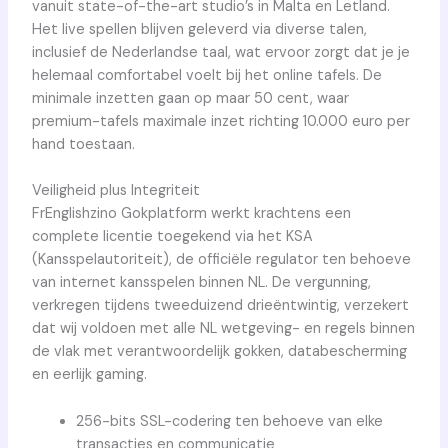
vanuit state-of-the-art studio’s in Malta en Letland.
Het live spellen blijven geleverd via diverse talen,
inclusief de Nederlandse taal, wat ervoor zorgt dat je je
helemaal comfortabel voelt bij het online tafels. De
minimale inzetten gaan op maar 50 cent, waar
premium-tafels maximale inzet richting 10.000 euro per
hand toestaan.
Veiligheid plus Integriteit
FrEnglishzino Gokplatform werkt krachtens een
complete licentie toegekend via het KSA
(Kansspelautoriteit), de officiële regulator ten behoeve
van internet kansspelen binnen NL. De vergunning,
verkregen tijdens tweeduizend drieëntwintig, verzekert
dat wij voldoen met alle NL wetgeving- en regels binnen
de vlak met verantwoordelijk gokken, databescherming
en eerlijk gaming.
256-bits SSL-codering ten behoeve van elke
transacties en communicatie