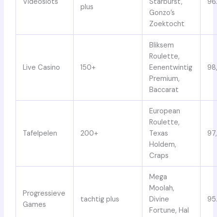
Videoslots
Starburst,
96
plus
Gonzo’s
Zoektocht
Bliksem
Roulette,
Live Casino
150+
Eenentwintig
98
Premium,
Baccarat
European
Roulette,
Tafelpelen
200+
Texas
97
Holdem,
Craps
Mega
Moolah,
Progressieve
tachtig plus
Divine
95
Games
Fortune, Hal