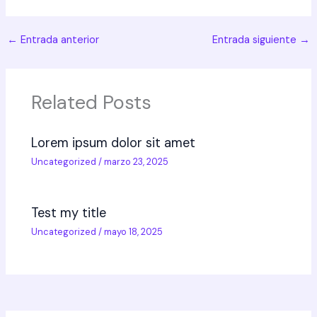
←
Entrada anterior
Entrada siguiente
→
Related Posts
Lorem ipsum dolor sit amet
Uncategorized
/
marzo 23, 2025
Test my title
Uncategorized
/
mayo 18, 2025